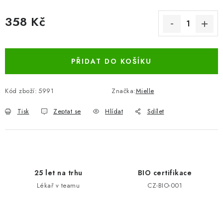
358 Kč
Měrná cena:
PŘIDAT DO KOŠÍKU
Kód zboží:
5991
Značka:
Mielle
Tisk
Zeptat se
Hlídat
Sdílet
25 let na trhu
BIO certifikace
Lékař v teamu
CZ-BIO-001