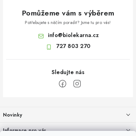
Pomůžeme vám s výběrem
Potřebujete s něčím poradit? Jsme tu pro vás!
info
@
biolekarna.cz
727 803 270
Z
á
Novinky
p
a
Jak na klidné trávení na cestách
Informace pro vás
t
4.8.2026