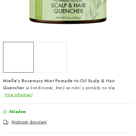
ZNAČKY
Odborný garant MUDr. Monika Klaudysová
Jak nakupovat
GDPR
Obchodní podmínky
Kontakty
Slovník pojmů
Moje objednávka
Mapa serveru
Mielle's Rosemary Mint Pomade-to-Oil Scalp & Hair
Quencher
je kondicionér, který se mění z pomády na olej.
Více informací
Skladem
Možnosti doručení