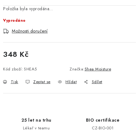
Položka byla vyprodána…
Vyprodáno
Možnosti doručení
348 Kč
Měrná cena:
Kód zboží:
SHEA5
Značka:
Shea Moisture
Tisk
Zeptat se
Hlídat
Sdílet
25 let na trhu
BIO certifikace
Lékař v teamu
CZ-BIO-001