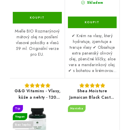
Skladem
Mielle BIO Rozmarýnový
✔ Krém na vlasy, který
mátový olej na posílení
hydratuje, zjemňuje a
vlasové pokožky a vlasů
tvaruje vlasy ✔ Obsahuje
59 ml. Originální verze
extra panenský olivový
pro EU.
olej, pšeničné klíčky, aloe
vera a mandarinkový olej.
✔ s bohatou a krémovou...
G&G Vitamins - Vlasy,
Shea Moisture
kůže a nehty - 120
Jamaican Black Castor
kapslí
Oil Strengthen &
Tip
Novinka
Restore Shampoo 384
ml
Vegan
Bez lepku