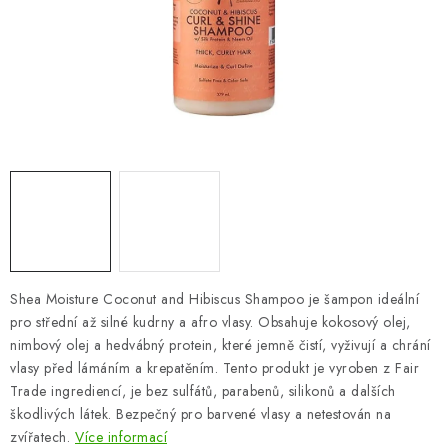
ZNAČKY
Odborný garant MUDr. Monika Klaudysová
Jak nakupovat
GDPR
Obchodní podmínky
Kontakty
Slovník pojmů
Moje objednávka
Mapa serveru
Shea Moisture Coconut and Hibiscus Shampoo je šampon ideální
pro střední až silné kudrny a afro vlasy. Obsahuje kokosový olej,
nimbový olej a hedvábný protein, které jemně čistí, vyživují a chrání
vlasy před lámáním a krepatěním. Tento produkt je vyroben z Fair
Trade ingrediencí, je bez sulfátů, parabenů, silikonů a dalších
škodlivých látek. Bezpečný pro barvené vlasy a netestován na
zvířatech.
Více informací