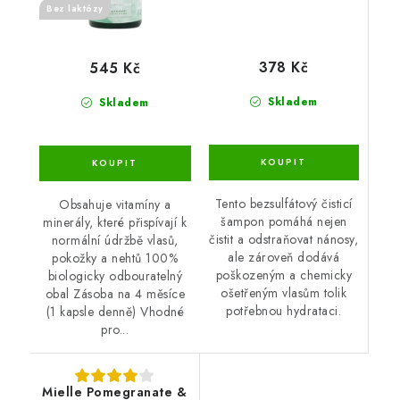
Bez laktózy
378 Kč
545 Kč
Skladem
Skladem
Tento bezsulfátový čisticí
Obsahuje vitamíny a
šampon pomáhá nejen
minerály, které přispívají k
čistit a odstraňovat nánosy,
normální údržbě vlasů,
ale zároveň dodává
pokožky a nehtů 100%
poškozeným a chemicky
biologicky odbouratelný
ošetřeným vlasům tolik
obal Zásoba na 4 měsíce
potřebnou hydrataci.
(1 kapsle denně) Vhodné
pro...
Mielle Pomegranate &