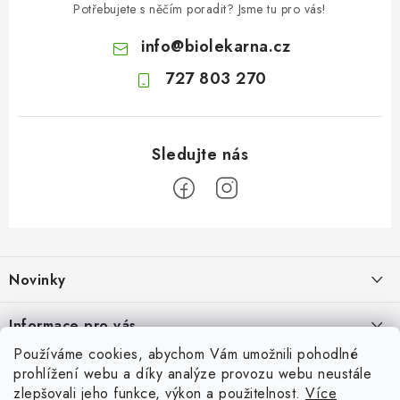
Potřebujete s něčím poradit? Jsme tu pro vás!
info
@
biolekarna.cz
727 803 270
Z
á
Novinky
p
a
Jak na klidné trávení na cestách
Informace pro vás
t
4.8.2026
Používáme cookies, abychom Vám umožnili pohodlné
í
Odborný garant MUDr. Monika Klaudysová
Přijímáme online platby
prohlížení webu a díky analýze provozu webu neustále
Fava boby: výživná luštěnina plná rostlinných bílkovin, vlákniny a
zlepšovali jeho funkce, výkon a použitelnost.
Více
Jak nakupovat
minerálů