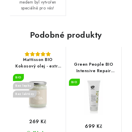
medem byl vytvořen
speciálně pro vás!
Podobné produkty
Mattisson BIO
Green People BIO
Kokosový olej - extra
Intensive Repair
panenský - 500 ml
kondicionér 200 ml
BIO
BIO
Bez lepku
Bez laktózy
269 Kč
699 Kč