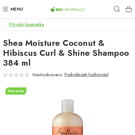
Přejít
Hleda
na
obsah
Přírodní kosmetika
AKCE
Shea Moisture Coconut &
DOPLŇKY STRAVY
Hibiscus Curl & Shine Shampoo
PŘÍRODNÍ KOSMETIKA
384 ml
SPORT
Podrobnosti hodnocení
Neohodnoceno
ZDRAVÉ POTRAVINY
Novinka
PŘÍSTROJE
ZDRAVOTNÍ OKRUHY