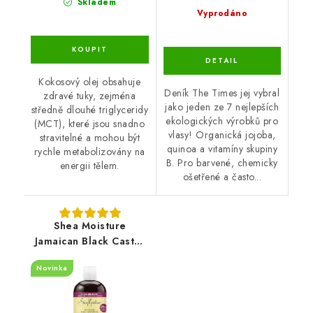
Skladem
Vyprodáno
Kokosový olej obsahuje
Deník The Times jej vybral
zdravé tuky, zejména
jako jeden ze 7 nejlepších
středně dlouhé triglyceridy
ekologických výrobků pro
(MCT), které jsou snadno
vlasy! Organická jojoba,
stravitelné a mohou být
quinoa a vitamíny skupiny
rychle metabolizovány na
B. Pro barvené, chemicky
energii tělem.
ošetřené a často...
Shea Moisture
Jamaican Black Castor
Oil Strengthen &
Novinka
Restore Shampoo 384
ml