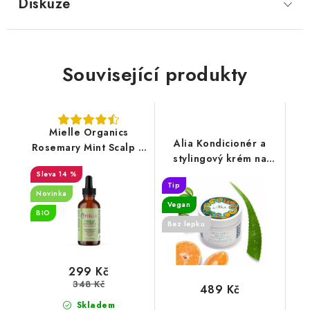
Diskuze
Související produkty
Mielle Organics
Alia Kondicionér a
Rosemary Mint Scalp &
stylingový krém na
Hair Strengthening Oil
vlasy s aloe vera,
14 %
59ml
Tip
mandarinkou 200ml
Novinka
Vegan
BIO
Bez lepku
299 Kč
348 Kč
489 Kč
Skladem