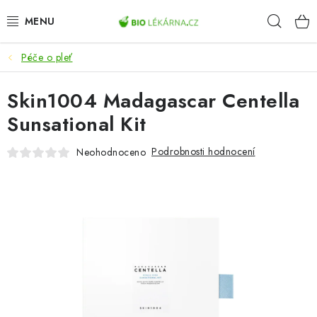
Přejít
Hleda
na
obsah
Péče o pleť
AKCE
Skin1004 Madagascar Centella
DOPLŇKY STRAVY
Sunsational Kit
PŘÍRODNÍ KOSMETIKA
Podrobnosti hodnocení
Neohodnoceno
SPORT
ZDRAVÉ POTRAVINY
PŘÍSTROJE
ZDRAVOTNÍ OKRUHY