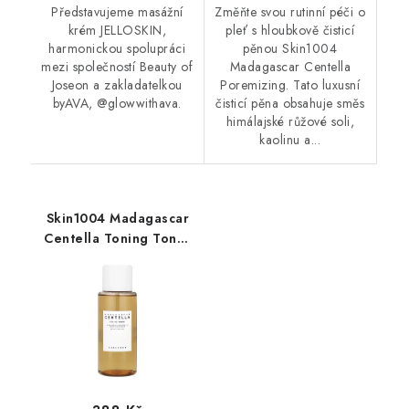
Představujeme masážní
Změňte svou rutinní péči o
krém JELLOSKIN,
pleť s hloubkově čisticí
harmonickou spolupráci
pěnou Skin1004
mezi společností Beauty of
Madagascar Centella
Joseon a zakladatelkou
Poremizing. Tato luxusní
byAVA, @glowwithava.
čisticí pěna obsahuje směs
himálajské růžové soli,
kaolinu a...
Skin1004 Madagascar
Centella Toning Toner
210ml