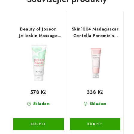
Beauty of Joseon
Skin1004 Madagascar
Jelloskin Massage
Centella Poremizing
Cream for face & body
Deep Cleansing Foam
200ml
125ml
578 Kč
338 Kč
Skladem
Skladem