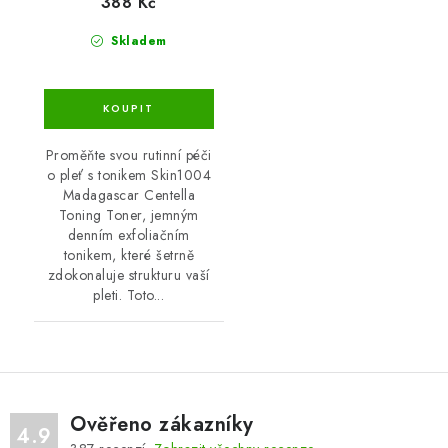
388 Kč
Skladem
Proměňte svou rutinní péči
o pleť s tonikem Skin1004
Madagascar Centella
Toning Toner, jemným
denním exfoliačním
tonikem, které šetrně
zdokonaluje strukturu vaší
pleti. Toto...
Ověřeno zákazníky
4.9