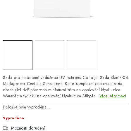
ZNAČKY
Odborný garant MUDr. Monika Klaudysová
Jak nakupovat
GDPR
Obchodní podmínky
Kontakty
Slovník pojmů
Moje objednávka
Mapa serveru
Sada pro celodenní vzdušnou UV ochranu Co to je: Sada Skin1004
Madagascar Centella Sunsational Kit je komplexní opalovací sada
obsahující dvě přenosná miniaturní séra na opalování Hyalu-cica
Water-fit a tyčinku na opalování Hyalu-cica Silky-fit.
Více informací
Položka byla vyprodána…
Vyprodáno
Možnosti doručení