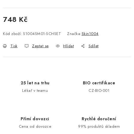
748 Kč
Měrná cena:
Kód zboží:
S1004SM01-SCHSET
Značka:
Skin1004
Tisk
Zeptat se
Hlídat
Sdílet
25 let na trhu
BIO certifikace
Lékař v teamu
CZ-BIO-001
Přímí dovozci
Rychlé doručení
Cena od dovozce
99% produktů skladem