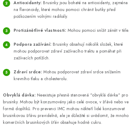
ZNAČKY
Antioxidanty:
Brusinky jsou bohaté na antioxidanty, zejména
na flavonoidy, které mohou pomoci chránit buňky před
poškozením volnými radikály.
Odborný garant MUDr. Monika Klaudysová
Jak nakupovat
GDPR
Obchodní podmínky
Kontakty
Slovník pojmů
Protizánětlivé vlastnosti:
Mohou pomoci snížit zánět v těle.
Moje objednávka
Mapa serveru
Podpora zažívání:
Brusinky obsahují několik složek, které
mohou podporovat zdraví zažívacího traktu a pomáhat při
zažívacích potížích.
Zdraví srdce:
Mohou podporovat zdraví srdce snížením
krevního tlaku a cholesterolu.
Obvyklá dávka:
Neexistuje přesně stanovená "obvyklá dávka" pro
brusinky. Mohou být konzumovány jako celé ovoce, v šťávě nebo ve
formě doplňků. Pro prevenci IMC mohou někteří lidé konzumovat
brusinkovou šťávu pravidelně, ale je důležité si uvědomit, že mnoho
komerčních brusinkových šťáv obsahuje hodně cukru.