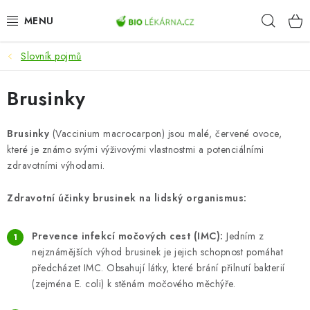
Přejít
Hleda
na
obsah
Slovník pojmů
AKCE
Brusinky
DOPLŇKY STRAVY
PŘÍRODNÍ KOSMETIKA
Brusinky
(Vaccinium macrocarpon) jsou malé, červené ovoce,
které je známo svými výživovými vlastnostmi a potenciálními
zdravotními výhodami.
SPORT
Zdravotní účinky brusinek na lidský organismus:
ZDRAVÉ POTRAVINY
Prevence infekcí močových cest (IMC):
Jedním z
PŘÍSTROJE
nejznámějších výhod brusinek je jejich schopnost pomáhat
předcházet IMC. Obsahují látky, které brání přilnutí bakterií
ZDRAVOTNÍ OKRUHY
(zejména E. coli) k stěnám močového měchýře.