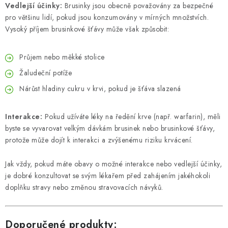
Vedlejší účinky:
Brusinky jsou obecně považovány za bezpečné
pro většinu lidí, pokud jsou konzumovány v mírných množstvích.
Vysoký příjem brusinkové šťávy může však způsobit:
Průjem nebo měkké stolice
Žaludeční potíže
Nárůst hladiny cukru v krvi, pokud je šťáva slazená
Interakce:
Pokud užíváte léky na ředění krve (např. warfarin), měli
byste se vyvarovat velkým dávkám brusinek nebo brusinkové šťávy,
protože může dojít k interakci a zvýšenému riziku krvácení.
Jak vždy, pokud máte obavy o možné interakce nebo vedlejší účinky,
je dobré konzultovat se svým lékařem před zahájením jakéhokoli
doplňku stravy nebo změnou stravovacích návyků.
Doporučené produkty: