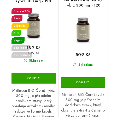
rybíz 300 mg - 120
rybíz 300 mg - 120
kapslí - DMS 2/26
kapslí
62 %
Akce
Výprodej
BIO
Vegan
189 Kč
Bez lepku
509 Kč
509 Kč
Bez laktózy
Skladem
Skladem
Mattisson BIO Černý rybíz
Mattisson BIO Černý rybíz
300 mg je přírodním
300 mg je přírodním
doplňkem stravy, který
doplňkem stravy, který
obsahuje extrakt z černého
obsahuje extrakt z černého
rybízu ve formě kapslí.
rybízu ve formě kapslí.
Černý rybíz je oblíbeným