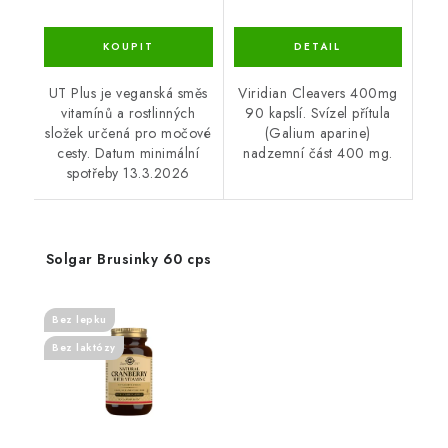
UT Plus je veganská směs
Viridian Cleavers 400mg
vitamínů a rostlinných
90 kapslí. Svízel přítula
složek určená pro močové
(Galium aparine)
cesty. Datum minimální
nadzemní část 400 mg.
spotřeby 13.3.2026
Solgar Brusinky 60 cps
Bez lepku
Bez laktózy