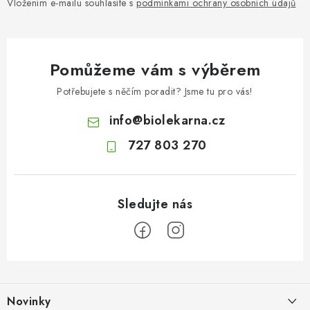
Vložením e-mailu souhlasíte s
podmínkami ochrany osobních údajů
Pomůžeme vám s výběrem
Potřebujete s něčím poradit? Jsme tu pro vás!
info
@
biolekarna.cz
727 803 270
Z
á
Novinky
p