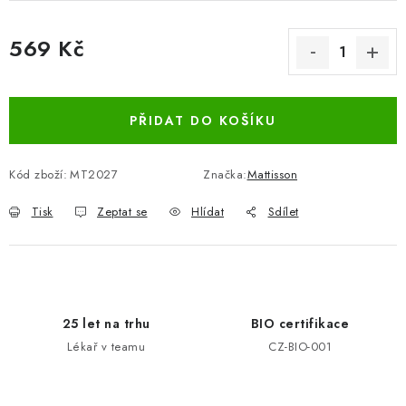
569 Kč
Měrná cena:
PŘIDAT DO KOŠÍKU
Kód zboží:
MT2027
Značka:
Mattisson
Tisk
Zeptat se
Hlídat
Sdílet
25 let na trhu
BIO certifikace
Lékař v teamu
CZ-BIO-001