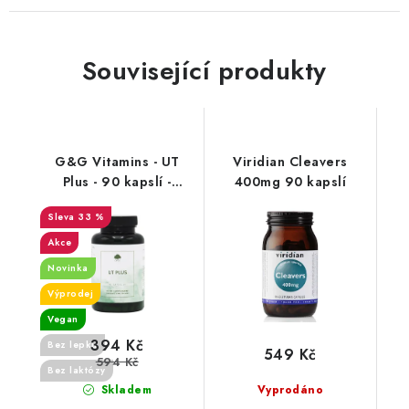
Související produkty
G&G Vitamins - UT
Viridian Cleavers
Plus - 90 kapslí -
400mg 90 kapslí
13.3.2026
33 %
Akce
Novinka
Výprodej
Vegan
394 Kč
Bez lepku
549 Kč
594 Kč
Bez laktózy
Skladem
Vyprodáno