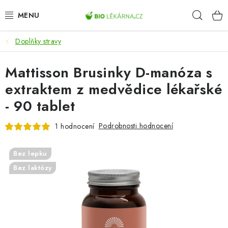
Přejít
Hleda
na
obsah
Doplňky stravy
AKCE
Mattisson Brusinky D-manóza s
DOPLŇKY STRAVY
extraktem z medvědice lékařské
PŘÍRODNÍ KOSMETIKA
- 90 tablet
SPORT
Podrobnosti hodnocení
1 hodnocení
ZDRAVÉ POTRAVINY
Bez lepku
Bez laktózy
PŘÍSTROJE
ZDRAVOTNÍ OKRUHY