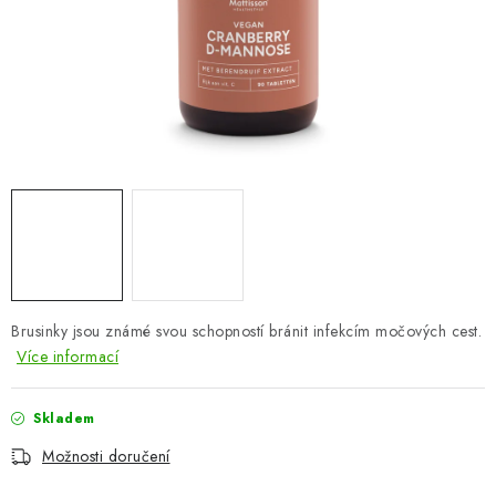
ZNAČKY
Odborný garant MUDr. Monika Klaudysová
Jak nakupovat
GDPR
Obchodní podmínky
Kontakty
Slovník pojmů
Moje objednávka
Mapa serveru
Brusinky jsou známé svou schopností bránit infekcím močových cest.
Více informací
Skladem
Možnosti doručení