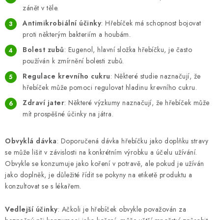
ZNAČKY
zánět v těle.
Antimikrobiální účinky
: Hřebíček má schopnost bojovat
Odborný garant MUDr. Monika Klaudysová
Jak nakupovat
proti některým bakteriím a houbám.
GDPR
Obchodní podmínky
Kontakty
Slovník pojmů
Bolest zubů
: Eugenol, hlavní složka hřebíčku, je často
Moje objednávka
Mapa serveru
používán k zmírnění bolesti zubů.
Regulace krevního cukru
: Některé studie naznačují, že
hřebíček může pomoci regulovat hladinu krevního cukru.
Zdraví jater
: Některé výzkumy naznačují, že hřebíček může
mít prospěšné účinky na játra.
Obvyklá dávka
: Doporučená dávka hřebíčku jako doplňku stravy
se může lišit v závislosti na konkrétním výrobku a účelu užívání.
Obvykle se konzumuje jako koření v potravě, ale pokud je užíván
jako doplněk, je důležité řídit se pokyny na etiketě produktu a
konzultovat se s lékařem.
Vedlejší účinky
: Ačkoli je hřebíček obvykle považován za