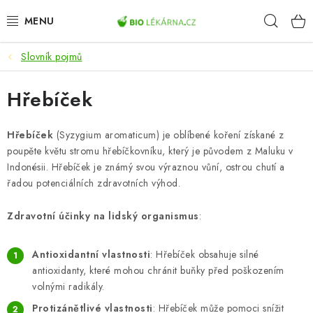
Přejít
Hleda
na
obsah
Slovník pojmů
AKCE
Hřebíček
DOPLŇKY STRAVY
PŘÍRODNÍ KOSMETIKA
Hřebíček
(Syzygium aromaticum) je oblíbené koření získané z
poupěte květu stromu hřebíčkovníku, který je původem z Maluku v
Indonésii. Hřebíček je známý svou výraznou vůní, ostrou chutí a
SPORT
řadou potenciálních zdravotních výhod.
ZDRAVÉ POTRAVINY
Zdravotní účinky na lidský organismus
:
PŘÍSTROJE
Antioxidantní vlastnosti
: Hřebíček obsahuje silné
antioxidanty, které mohou chránit buňky před poškozením
ZDRAVOTNÍ OKRUHY
volnými radikály.
Protizánětlivé vlastnosti
: Hřebíček může pomoci snížit