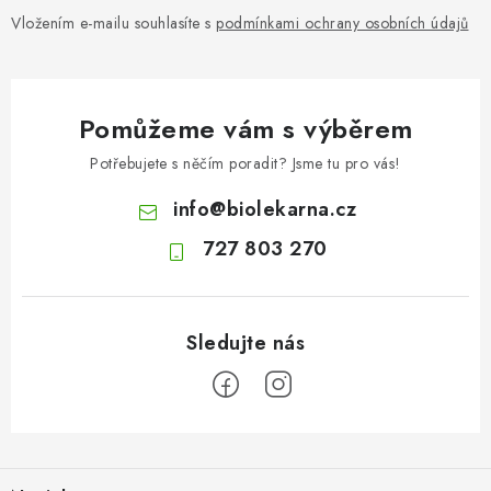
Vložením e-mailu souhlasíte s
podmínkami ochrany osobních údajů
Pomůžeme vám s výběrem
Potřebujete s něčím poradit? Jsme tu pro vás!
info
@
biolekarna.cz
727 803 270
Z
á