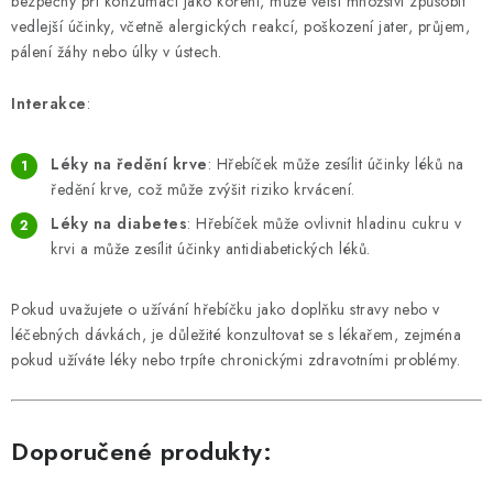
bezpečný při konzumaci jako koření, může větší množství způsobit
vedlejší účinky, včetně alergických reakcí, poškození jater, průjem,
pálení žáhy nebo úlky v ústech.
Interakce
:
Léky na ředění krve
: Hřebíček může zesílit účinky léků na
ředění krve, což může zvýšit riziko krvácení.
Léky na diabetes
: Hřebíček může ovlivnit hladinu cukru v
krvi a může zesílit účinky antidiabetických léků.
Pokud uvažujete o užívání hřebíčku jako doplňku stravy nebo v
léčebných dávkách, je důležité konzultovat se s lékařem, zejména
pokud užíváte léky nebo trpíte chronickými zdravotními problémy.
Doporučené produkty: