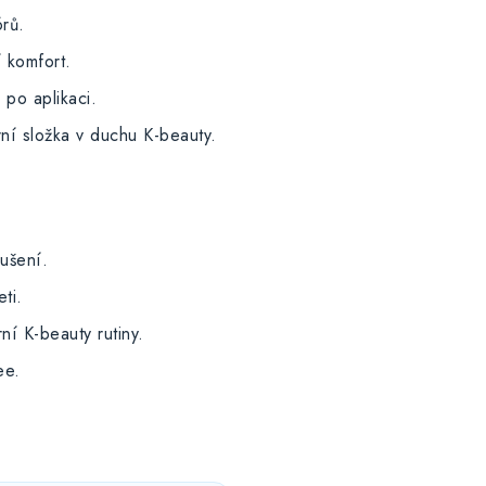
órů.
 komfort.
 po aplikaci.
í složka v duchu K-beauty.
ušení.
ti.
í K-beauty rutiny.
ee.