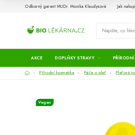
Přejít
Odborný garant MUDr. Monika Klaudysová
Jak nakup
na
obsah
AKCE
DOPLŇKY STRAVY
PŘÍRODNÍ
Domů
Přírodní kosmetika
Péče o pleť
Pleťová to
Vegan