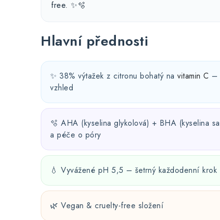
free. ✨🫧
Hlavní přednosti
✨ 38% výtažek z citronu bohatý na
vitamin C
– 
vzhled
🫧 AHA (kyselina glykolová) + BHA (kyselina sa
a péče o póry
💧 Vyvážené pH 5,5 – šetrný každodenní krok 
🌿 Vegan & cruelty-free složení