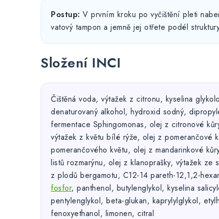
Postup:
V prvním kroku po vyčištění pleti nabe
vatový tampon a jemně jej otřete podél struktury
Složení INCI
Čištěná voda, výtažek z citronu, kyselina glykol
denaturovaný alkohol, hydroxid sodný, dipropyle
fermentace Sphingomonas, olej z citronové kůry
výtažek z květu bílé rýže, olej z pomerančové ků
pomerančového květu, olej z mandarinkové kůry,
listů rozmarýnu, olej z klanoprašky, výtažek ze 
z plodů bergamotu, C12-14 pareth-12,1,2-hexan
fosfor
, panthenol, butylenglykol, kyselina salicyl
pentylenglykol, beta-glukan, kaprylylglykol, etyl
fenoxyethanol, limonen, citral