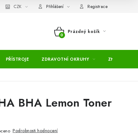
pojmů
CZK
Moje objednávka
Mapa serveru
Přihlášení
Registrace
Prázdný košík
NÁKUPNÍ
KOŠÍK
PŘÍSTROJE
ZDRAVOTNÍ OKRUHY
ZNAČKY
HA BHA Lemon Toner
Podrobnosti hodnocení
oceno