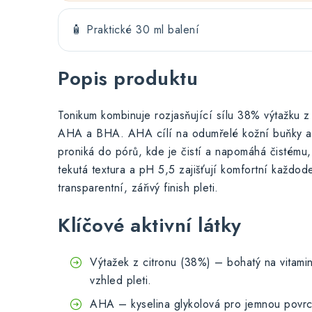
🧴 Praktické 30 ml balení
Popis produktu
Tonikum kombinuje rozjasňující sílu 38% výtažku z 
AHA a BHA. AHA cílí na odumřelé kožní buňky a
proniká do pórů, kde je čistí a napomáhá čistému
tekutá textura a pH 5,5 zajišťují komfortní každod
transparentní, zářivý finish pleti.
Klíčové aktivní látky
Výtažek z citronu (38%) – bohatý na vitami
vzhled pleti.
AHA – kyselina glykolová pro jemnou povrc