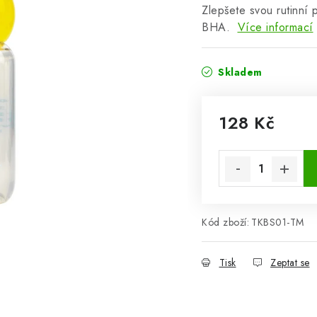
Zlepšete svou rutinní
BHA.
Více informací
Skladem
128 Kč
Měrná cena:
Kód zboží:
TKBS01-TM
Tisk
Zeptat se