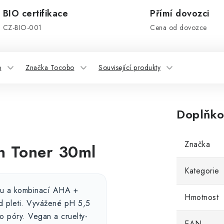
BIO certifikace
Přímí dovozci
CZ-BIO-001
Cena od dovozce
e
Značka Tocobo
Související produkty
Doplňko
Značka
 Toner 30ml
Kategorie
nu a kombinací AHA +
Hmotnost
ed pleti. Vyvážené pH 5,5
o póry. Vegan a cruelty-
EAN