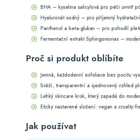
BHA – kyselina salicylová pro péči uvnitř p
Hyaluronát sodný – pro příjemný hydratační
Panthenol a beta-glukan – pro pohodlí pleti
Fermentační extrakt Sphingomonas – modern
Proč si produkt oblíbíte
Jemná, každodenní exfoliace bez pocitu vys
Svěží, transparentní a sjednocený vzhled ple
Lehký skincare krok, který zapadá do modern
Eticky nastavené složení: vegan a cruelty-fr
Jak používat