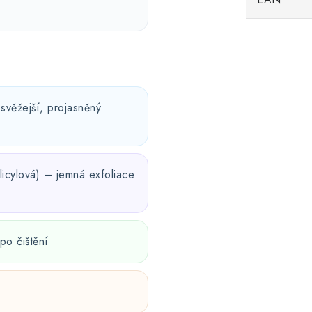
svěžejší, projasněný
licylová) – jemná exfoliace
po čištění