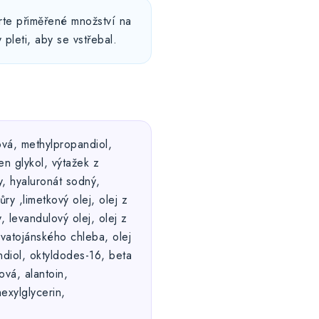
rte přiměřené množství na
 pleti, aby se vstřebal.
ová, methylpropandiol,
n glykol, výtažek z
, hyaluronát sodný,
ry ,limetkový olej, olej z
 levandulový olej, olej z
svatojánského chleba, olej
diol, oktyldodes-16, beta
ová, alantoin,
hexylglycerin,