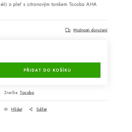
 péči o pleť s citronovým tonikem Tocobo AHA
Možnosti doručení
PŘIDAT DO KOŠÍKU
Značka:
Tocobo
Hlídat
Sdílet