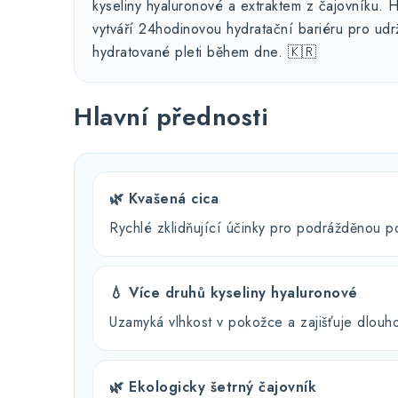
kyseliny hyaluronové a extraktem z čajovníku. Hl
vytváří 24hodinovou hydratační bariéru pro ud
hydratované pleti během dne. 🇰🇷
Hlavní přednosti
🌿 Kvašená cica
Rychlé zklidňující účinky pro podrážděnou p
💧 Více druhů kyseliny hyaluronové
Uzamyká vlhkost v pokožce a zajišťuje dlouh
🌿 Ekologicky šetrný čajovník