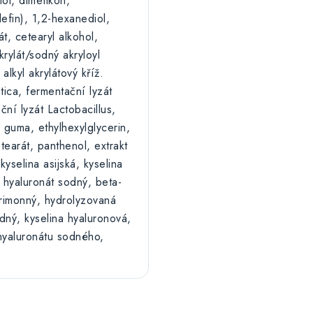
ol, dimetikon,
efin), 1,2-hexanediol,
t, cetearyl alkohol,
krylát/sodný akryloyl
alkyl akrylátový kříž.
atica, fermentační lyzát
ční lyzát Lactobacillus,
 guma, ethylhexylglycerin,
tearát, panthenol, extrakt
 kyselina asijská, kyselina
, hyaluronát sodný, beta-
trimonný, hydrolyzovaná
dný, kyselina hyaluronová,
hyaluronátu sodného,