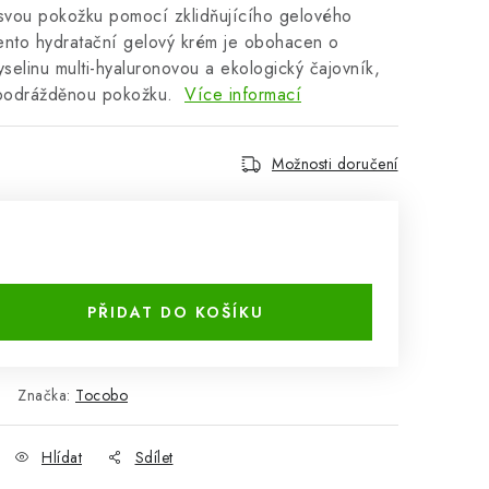
e svou pokožku pomocí zklidňujícího gelového
ento hydratační gelový krém je obohacen o
selinu multi-hyaluronovou a ekologický čajovník,
e podrážděnou pokožku.
Více informací
Možnosti doručení
PŘIDAT DO KOŠÍKU
Značka:
Tocobo
Hlídat
Sdílet