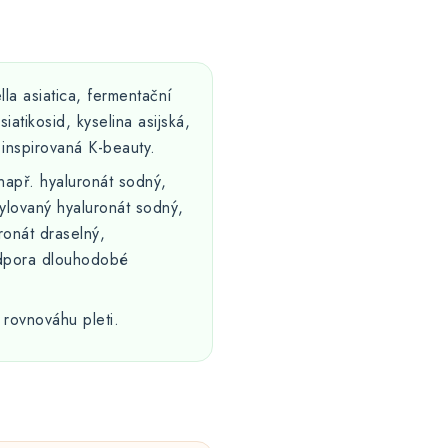
ella asiatica, fermentační
iatikosid, kyselina asijská,
inspirovaná K-beauty.
např. hyaluronát sodný,
tylovaný hyaluronát sodný,
ronát draselný,
odpora dlouhodobé
rovnováhu pleti.