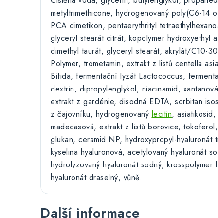
Čištěná voda, glycerin, butylenglykol, propanedi
metyltrimethicone, hydrogenovaný poly(C6-14 ol
PCA dimetikon, pentaerythrityl tetraethylhexanoá
glyceryl stearát citrát, kopolymer hydroxyethyl a
dimethyl taurát, glyceryl stearát, akrylát/C10-30 
Polymer, trometamin, extrakt z listů centella asi
Bifida, fermentační lyzát Lactococcus, fermenta
dextrin, dipropylenglykol, niacinamid, xantanová
extrakt z gardénie, disodná EDTA, sorbitan isos
z čajovníku, hydrogenovaný
lecitin
, asiatikosid,
madecasová, extrakt z listů borovice, tokoferol
glukan, ceramid NP, hydroxypropyl-hyaluronát 
kyselina hyaluronová, acetylovaný hyaluronát so
hydrolyzovaný hyaluronát sodný, krosspolymer 
hyaluronát draselný, vůně.
Další informace