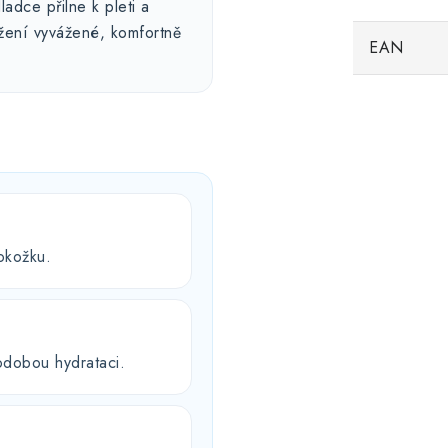
adce přilne k pleti a
ržení vyvážené, komfortně
EAN
okožku.
odobou hydrataci.