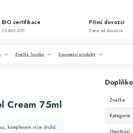
BIO certifikace
Přímí dovozci
CZ-BIO-001
Cena od dovozce
e
Značka Tocobo
Související produkty
Doplňko
Značka
el Cream 75ml
Kategorie
kou, komplexem více druhů
Hmotnost