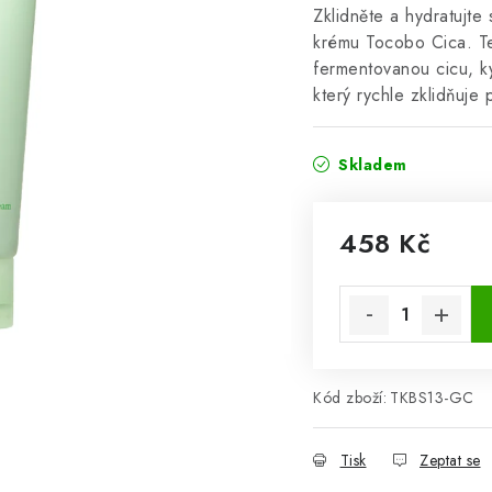
Zklidněte a hydratujt
krému Tocobo Cica. T
fermentovanou cicu, ky
který rychle zklidňuj
Skladem
458 Kč
Měrná cena:
Kód zboží:
TKBS13-GC
Tisk
Zeptat se