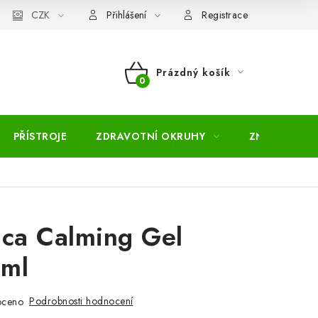
pojmů
CZK
Moje objednávka
Mapa serveru
Přihlášení
Registrace
Prázdný košík
NÁKUPNÍ
KOŠÍK
PŘÍSTROJE
ZDRAVOTNÍ OKRUHY
ZNAČKY
ica Calming Gel
ml
Podrobnosti hodnocení
oceno