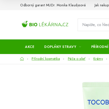
Přejít
Odborný garant MUDr. Monika Klaudysová
Jak nakup
na
obsah
AKCE
DOPLŇKY STRAVY
PŘÍRODNÍ
Domů
Přírodní kosmetika
Péče o pleť
Krémy