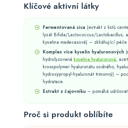
Klíčové aktivní látky
Fermentovaná cica
(extrakt z listů cent
lyzát Bifida/Lactococcus/Lactobacillus; as
kyselina madecasová) – zklidňující péče 
Komplex více kyselin hyaluronových
(
hydrolyzovaná
kyselina hyaluronová
, ace
krosspolymer hyaluronátu sodného, hyalu
hydroxypropyl-hyaluronát trimonný) – p
hydratace.
Extrakt z čajovníku
– pomáhá udržovat 
Proč si produkt oblíbíte