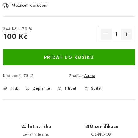
Možnosti doručení
344 Kč
–70 %
100 Kč
Měrná cena:
PŘIDAT DO KOŠÍKU
Kód zboží:
7362
Značka:
Aurea
Tisk
Zeptat se
Hlídat
Sdílet
25 let na trhu
BIO certifikace
Lékař v teamu
CZ-BIO-001