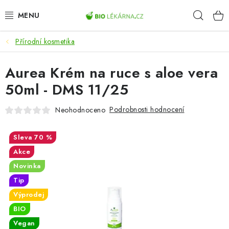
Přejít
Hleda
na
obsah
Přírodní kosmetika
AKCE
Aurea Krém na ruce s aloe vera
DOPLŇKY STRAVY
50ml - DMS 11/25
PŘÍRODNÍ KOSMETIKA
Podrobnosti hodnocení
Neohodnoceno
SPORT
70 %
ZDRAVÉ POTRAVINY
Akce
Novinka
PŘÍSTROJE
Tip
Výprodej
ZDRAVOTNÍ OKRUHY
BIO
Vegan