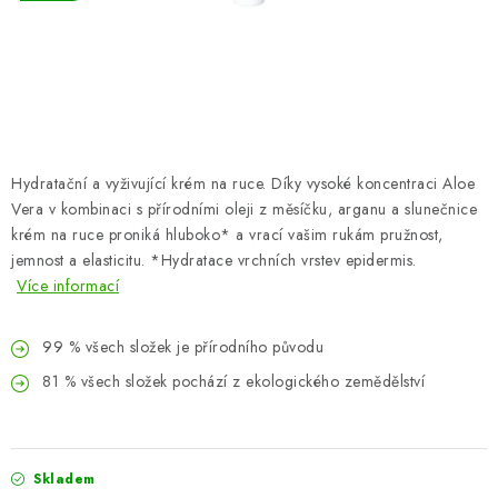
ZNAČKY
Odborný garant MUDr. Monika Klaudysová
Jak nakupovat
GDPR
Obchodní podmínky
Kontakty
Slovník pojmů
Moje objednávka
Mapa serveru
Hydratační a vyživující krém na ruce. Díky vysoké koncentraci Aloe
Vera v kombinaci s přírodními oleji z měsíčku, arganu a slunečnice
krém na ruce proniká hluboko* a vrací vašim rukám pružnost,
jemnost a elasticitu. *Hydratace vrchních vrstev epidermis.
Více informací
99 % všech složek je přírodního původu
81 % všech složek pochází z ekologického zemědělství
Skladem