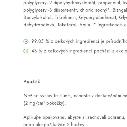
polyglyceryl-2-dipolyhydroxystearát, propandiol, k
polyglyceryl-3 diisostearát, chlorid sodný*, Bisnga
Benzylalkohol, Tribehenin, Glyceryldibehenát, Gly
dehydrooctová, Tokoferol, Aqua. * Ingredience z
99,05 % z celkových ingrediencí je přírodní
43 % z celkových ingrediencí pochází z ekol
Použití:
Než se vystavíte slunci, naneste v dostatečném m
(2 mg/cm² pokožky).
Aplikujte opakovaně, abyste si zachovali ochranu
nebo alespoň každé 2 hodiny.