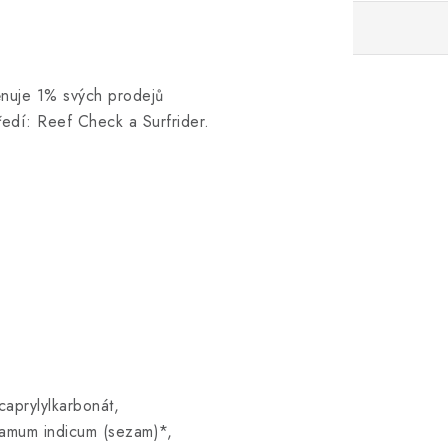
ěnuje 1% svých prodejů
ředí: Reef Check a Surfrider.
caprylylkarbonát,
esamum indicum (sezam)*,