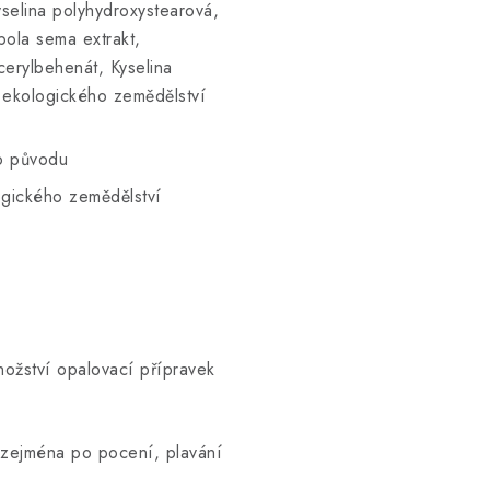
yselina polyhydroxystearová,
bola sema extrakt,
cerylbehenát, Kyselina
 ekologického zemědělství
ho původu
ogického zemědělství
nožství opalovací přípravek
, zejména po pocení, plavání