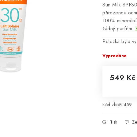
Sun Milk SPF30
přirozenou ochr
100% minerální
žádný parfém.
Položka byla 
Vyprodáno
549 Kč
Měrná cena
Kód zboží:
459
Tisk
Ze