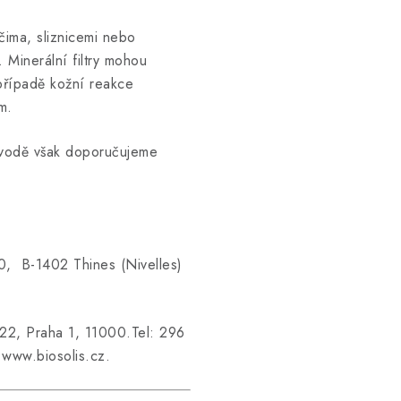
čima, sliznicemi nebo
 Minerální filtry mohou
případě kožní reakce
m.
 vodě však doporučujeme
, B-1402 Thines (Nivelles)
 22, Praha 1, 11000.Tel: 296
www.biosolis.cz.