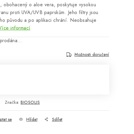
, obohacený o aloe vera, poskytuje vysokou
anu proti UVA/UVB paprskům. Jeho filtry jsou
ho původu a po aplikaci chrání. Neobsahuje
Více informací
vyprodána…
Možnosti doručení
:
Značka:
BIOSOLIS
ptat se
Hlídat
Sdílet