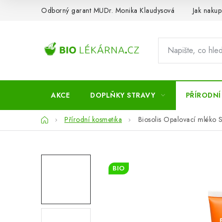
Přejít
Odborný garant MUDr. Monika Klaudysová
Jak nakup
na
obsah
AKCE
DOPLŇKY STRAVY
PŘÍRODNÍ
Domů
Přírodní kosmetika
Biosolis Opalovací mléko 
BIO