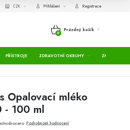
pojmů
CZK
Moje objednávka
Mapa serveru
Přihlášení
Registrace
Prázdný košík
NÁKUPNÍ
KOŠÍK
PŘÍSTROJE
ZDRAVOTNÍ OKRUHY
ZNAČKY
is Opalovací mléko
 - 100 ml
Podrobnosti hodnocení
eohodnoceno