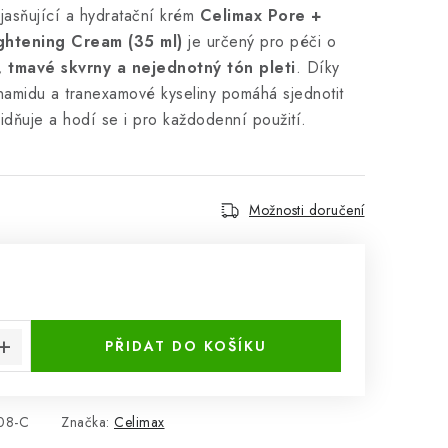
jasňující a hydratační krém
Celimax Pore +
ghtening Cream (35 ml)
je určený pro péči o
, tmavé skvrny a nejednotný tón pleti
. Díky
namidu a tranexamové kyseliny pomáhá sjednotit
klidňuje a hodí se i pro každodenní použití.
Možnosti doručení
:
PŘIDAT DO KOŠÍKU
08-C
Značka:
Celimax