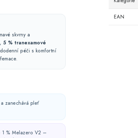
Kategorie
EAN
tmavé skvrny a
,
5 % tranexamové
dodenní péči s komfortní
rfemace.
e a zanechává pleť
 + 1 % Melazero V2 –