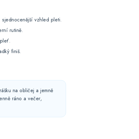
 sjednocenější vzhled pleti.
rní rutině.
pleť.
dký finiš.
hrášku na obličej a jemně
denně ráno a večer,