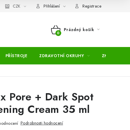
pojmů
CZK
Moje objednávka
Mapa serveru
Přihlášení
Registrace
Prázdný košík
NÁKUPNÍ
KOŠÍK
PŘÍSTROJE
ZDRAVOTNÍ OKRUHY
ZNAČKY
x Pore + Dark Spot
ening Cream 35 ml
Podrobnosti hodnocení
hodnocení