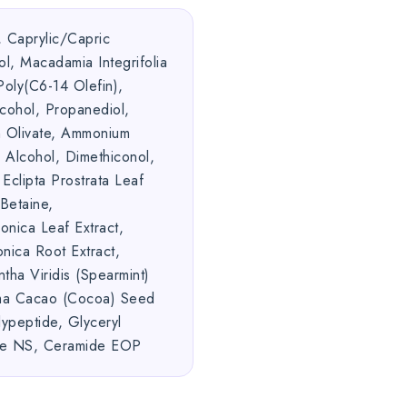
, Caprylic/Capric
ol, Macadamia Integrifolia
oly(C6-14 Olefin),
lcohol, Propanediol,
an Olivate, Ammonium
 Alcohol, Dimethiconol,
 Eclipta Prostrata Leaf
Betaine,
onica Leaf Extract,
nica Root Extract,
tha Viridis (Spearmint)
oma Cacao (Cocoa) Seed
lypeptide, Glyceryl
de NS, Ceramide EOP