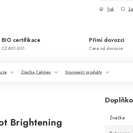
Tisk
Ze
BIO certifikace
Přímí dovozci
CZ-BIO-001
Cena od dovozce
kuze
Značka Celimax
Související produkty
Doplňko
Značka
ot Brightening