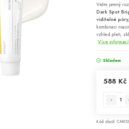
Velmi jemný roz
Dark Spot Bri
viditelné póry
kombinaci niaci
vzhled pleti, z
Více informací
Skladem
588 Kč
Měrná cena
Kód zboží:
CMXS