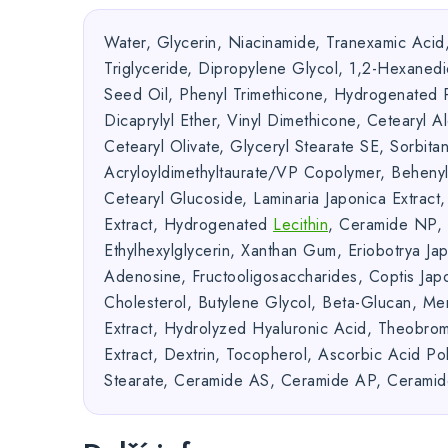
Water, Glycerin, Niacinamide, Tranexamic Acid
Triglyceride, Dipropylene Glycol, 1,2-Hexanedi
Seed Oil, Phenyl Trimethicone, Hydrogenated P
Dicaprylyl Ether, Vinyl Dimethicone, Cetearyl A
Cetearyl Olivate, Glyceryl Stearate SE, Sorbit
Acryloyldimethyltaurate/VP Copolymer, Behenyl
Cetearyl Glucoside, Laminaria Japonica Extract,
Extract, Hydrogenated
Lecithin
, Ceramide NP, 
Ethylhexylglycerin, Xanthan Gum, Eriobotrya Jap
Adenosine, Fructooligosaccharides, Coptis Japo
Cholesterol, Butylene Glycol, Beta-Glucan, Men
Extract, Hydrolyzed Hyaluronic Acid, Theobr
Extract, Dextrin, Tocopherol, Ascorbic Acid Po
Stearate, Ceramide AS, Ceramide AP, Cerami