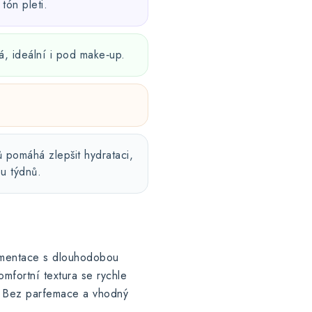
tón pleti.
á, ideální i pod make‑up.
 pomáhá zlepšit hydrataci,
u týdnů.
gmentace s dlouhodobou
omfortní textura se rychle
m. Bez parfemace a vhodný