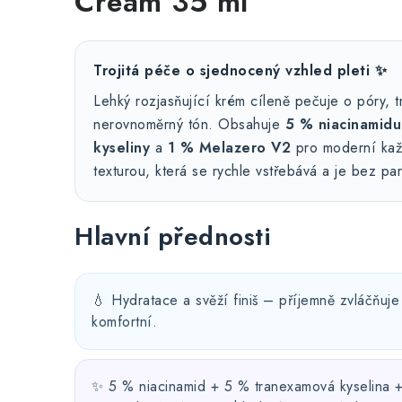
Cream 35 ml
Trojitá péče o sjednocený vzhled pleti ✨
Lehký rozjasňující krém cíleně pečuje o póry, 
nerovnoměrný tón. Obsahuje
5 % niacinamidu
kyseliny
a
1 % Melazero V2
pro moderní kaž
texturou, která se rychle vstřebává a je bez pa
Hlavní přednosti
💧 Hydratace a svěží finiš – příjemně zvláčňuj
komfortní.
✨ 5 % niacinamid + 5 % tranexamová kyselina