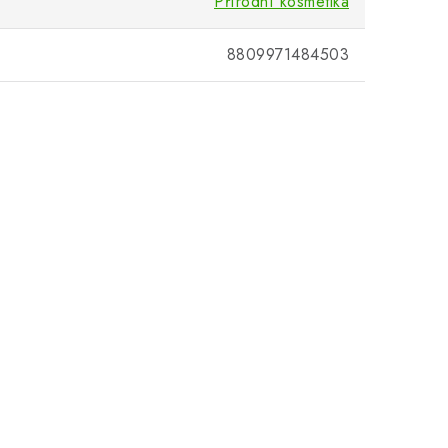
Přírodní kosmetika
8809971484503