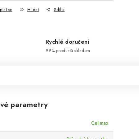
ptat se
Hlídat
Sdílet
Rychlé doručení
99% produktů skladem
vé parametry
Celimax