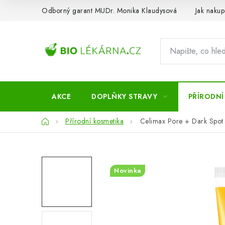
Přejít
Odborný garant MUDr. Monika Klaudysová
Jak nakup
na
obsah
AKCE
DOPLŇKY STRAVY
PŘÍRODNÍ
Domů
Přírodní kosmetika
Celimax Pore + Dark Spot
Novinka