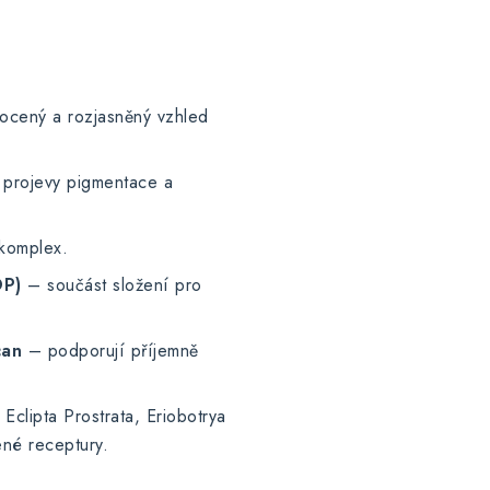
cený a rozjasněný vzhled
projevy pigmentace a
 komplex.
OP)
– součást složení pro
can
– podporují příjemně
 Eclipta Prostrata, Eriobotrya
ené receptury.