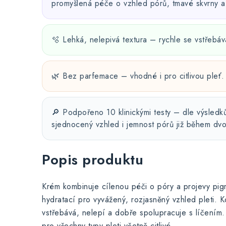
promyšlená péče o vzhled pórů, tmavé skvrny a 
🫧 Lehká, nelepivá textura – rychle se vstřebáv
🌿 Bez parfemace – vhodné i pro citlivou pleť.
🔎 Podpořeno 10 klinickými testy – dle výsledků
sjednocený vzhled i jemnost pórů již během dvo
Popis produktu
Krém kombinuje cílenou péči o póry a projevy pi
hydratací pro vyvážený, rozjasněný vzhled pleti. K
vstřebává, nelepí a dobře spolupracuje s líčení
pro všechny typy pleti včetně citlivé.