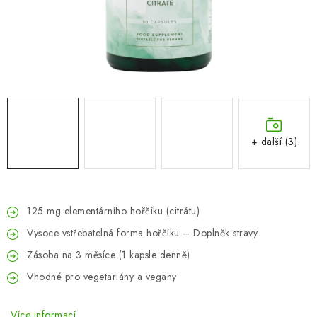
ZNAČKY
Odborný garant MUDr. Monika Klaudysová
Jak nakupovat
GDPR
Obchodní podmínky
Kontakty
Slovník pojmů
Moje objednávka
Mapa serveru
+ další (3)
125 mg elementárního hořčíku (citrátu)
Vysoce vstřebatelná forma hořčíku – Doplněk stravy
Zásoba na 3 měsíce (1 kapsle denně)
Vhodné pro vegetariány a vegany
Více informací