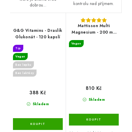
kontrolu nad příjmem.
dobrou...
Mattisson Multi
G&G Vitamins - Draslík
Magnesium - 200 mg
Glukonát - 120 kapslí
komplex - 90 tablet
Vegan
Tip
Vegan
Bez lepku
Bez laktózy
810 Kč
388 Kč
Skladem
Skladem