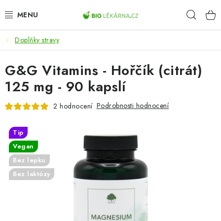
Přejít
Hleda
na
obsah
Doplňky stravy
AKCE
G&G Vitamins - Hořčík (citrát)
DOPLŇKY STRAVY
125 mg - 90 kapslí
PŘÍRODNÍ KOSMETIKA
Podrobnosti hodnocení
2 hodnocení
SPORT
Tip
ZDRAVÉ POTRAVINY
Vegan
Bez lepku
PŘÍSTROJE
Bez laktózy
ZDRAVOTNÍ OKRUHY