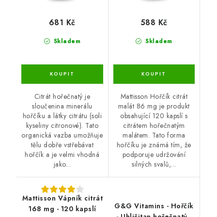
681 Kč
588 Kč
Skladem
Skladem
Citrát hořečnatý je
Mattisson Hořčík citrát
sloučenina minerálu
malát 86 mg je produkt
hořčíku a látky citrátu (soli
obsahující 120 kapslí s
kyseliny citronové). Tato
citrátem hořečnatým
organická vazba umožňuje
malátem. Tato forma
tělu dobře vstřebávat
hořčíku je známá tím, že
hořčík a je velmi vhodná
podporuje udržování
jako...
silných svalů,...
Mattisson Vápník citrát
G&G Vitamins - Hořčík
168 mg - 120 kapslí
- Uhličitan hořečnatý -