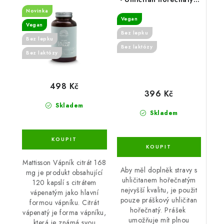
100 g
Novinka
Vegan
Vegan
Bez lepku
Bez lepku
Bez laktózy
Bez laktózy
498 Kč
396 Kč
Skladem
Skladem
Mattisson Vápník citrát 168
Aby měl doplněk stravy s
mg je produkt obsahující
uhličitanem hořečnatým
120 kapslí s citrátem
nejvyšší kvalitu, je použit
vápenatým jako hlavní
pouze práškový uhličitan
formou vápníku. Citrát
hořečnatý. Prášek
vápenatý je forma vápníku,
umožňuje mít plnou
která je známá svou