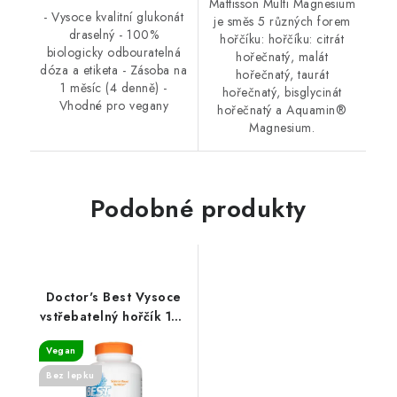
Mattisson Multi Magnesium
- Vysoce kvalitní glukonát
je směs 5 různých forem
draselný - 100%
hořčíku: hořčíku: citrát
biologicky odbouratelná
hořečnatý, malát
dóza a etiketa - Zásoba na
hořečnatý, taurát
1 měsíc (4 denně) -
hořečnatý, bisglycinát
Vhodné pro vegany
hořečnatý a Aquamin®
Magnesium.
Podobné produkty
Doctor's Best Vysoce
vstřebatelný hořčík 100
mg - 240 tablet
Vegan
Bez lepku