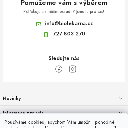
Pomůžeme vám s výběrem
Potřebujete s něčím poradit? Jsme tu pro vás!
info
@
biolekarna.cz
727 803 270
Z
á
Novinky
p
a
Olivový olej při zácpě: co ukazují klinické studie?
Informace pro vás
t
7.8.2026
Používáme cookies, abychom Vám umožnili pohodlné
í
Odborný garant MUDr. Monika Klaudysová
Přijímáme online platby