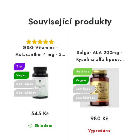
Související produkty
G&G Vitamins -
Solgar ALA 200mg -
Astaxanthin 4 mg - 30
Kyselina alfa lipoová
kapslí
50 cps
Tip
Novinka
Vegan
Vegan
Bez lepku
Bez lepku
Bez laktózy
Bez laktózy
545 Kč
980 Kč
Skladem
Vyprodáno