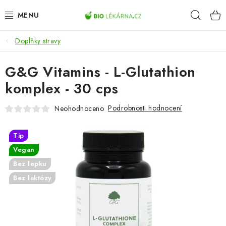
Přejít
Hleda
na
obsah
Doplňky stravy
AKCE
G&G Vitamins - L-Glutathion
DOPLŇKY STRAVY
komplex - 30 cps
PŘÍRODNÍ KOSMETIKA
Podrobnosti hodnocení
Neohodnoceno
SPORT
Tip
ZDRAVÉ POTRAVINY
Vegan
Bez lepku
PŘÍSTROJE
Bez laktózy
ZDRAVOTNÍ OKRUHY