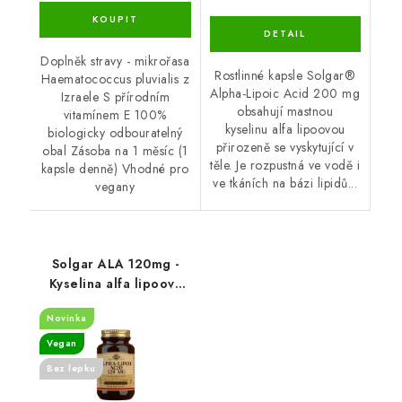
Doplněk stravy - mikrořasa
Rostlinné kapsle Solgar®
Haematococcus pluvialis z
Alpha-Lipoic Acid 200 mg
Izraele S přírodním
obsahují mastnou
vitamínem E 100%
kyselinu alfa lipoovou
biologicky odbouratelný
přirozeně se vyskytující v
obal Zásoba na 1 měsíc (1
těle. Je rozpustná ve vodě i
kapsle denně) Vhodné pro
ve tkáních na bázi lipidů...
vegany
Solgar ALA 120mg -
Kyselina alfa lipoová
60 cps
Novinka
Vegan
Bez lepku