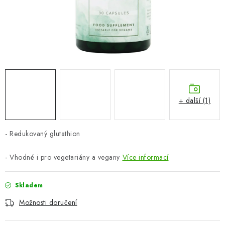
ZNAČKY
Odborný garant MUDr. Monika Klaudysová
Jak nakupovat
GDPR
Obchodní podmínky
Kontakty
Slovník pojmů
Moje objednávka
Mapa serveru
+ další (1)
- Redukovaný glutathion
- Vhodné i pro vegetariány a vegany
Více informací
Skladem
Možnosti doručení