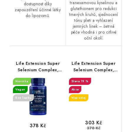
tranexamovou kyselinou a
dostupnost díky
glutathionem pro redukci
zapouzdření účinné látky
tmavých kruhů, sjednocení
do lipozomů.
tónu pleti a vyhlazení
jemných linek – šetrná
péče vhodná i pro citlivé
oční okolí.
Life Extension Super
Life Extension Super
Selenium Complex,
Selenium Complex,
200 mcg & Vitamin E
200 mcg & Vitamin E
Novinka
19 %
100 rostlinných kapslí
100 rostlinných kapslí-
DMS-10/26
Vegan
Akce
Bez lepku
Výprodej
303 Kč
378 Kč
378 Kč