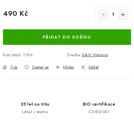
490 Kč
Měrná cena:
PŘIDAT DO KOŠÍKU
Kód zboží:
7396
Značka:
G&G Vitamins
Tisk
Zeptat se
Hlídat
Sdílet
25 let na trhu
BIO certifikace
Lékař v teamu
CZ-BIO-001