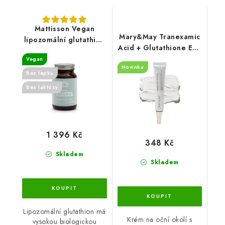
Mattisson Vegan
Mary&May Tranexamic
lipozomální glutathion
Acid + Glutathione Eye
- 60 kapslí
Cream 30 ml
Vegan
Novinka
Bez lepku
Bez laktózy
1 396 Kč
348 Kč
Skladem
Skladem
Lipozomální glutathion má
Krém na oční okolí s
vysokou biologickou