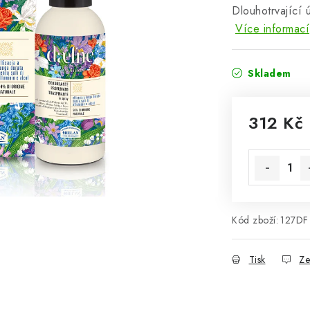
Dlouhotrvající 
Více informací
Skladem
312 Kč
Měrná cena
Kód zboží:
127DF
Tisk
Ze