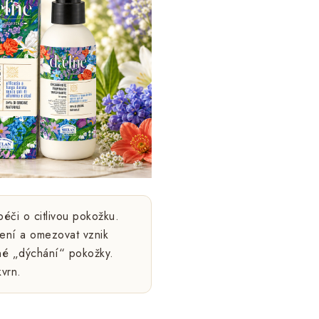
éči o citlivou pokožku.
ení a omezovat vznik
ené „dýchání“ pokožky.
vrn.