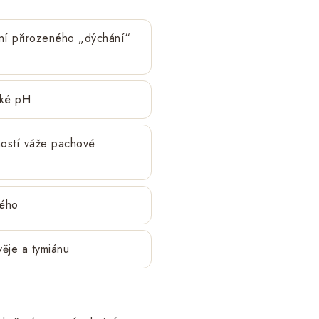
ní přirozeného „dýchání“
cké pH
ností váže pachové
kého
věje a tymiánu