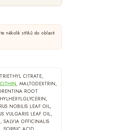
 několik střiků do oblasti
RIETHYL CITRATE,
CITHIN
, MALTODEXTRIN,
LORENTINA ROOT
THYLHEXYLGLYCERIN,
US NOBILIS LEAF OIL,
S VULGARIS LEAF OIL,
 SALVIA OFFICINALIS
, SORBIC ACID,