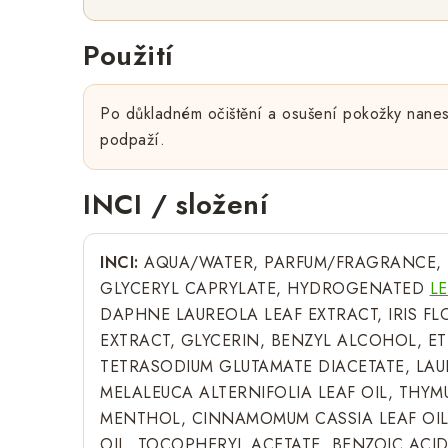
Použití
Po důkladném očištění a osušení pokožky naneste
podpaží.
INCI / složení
INCI:
AQUA/WATER, PARFUM/FRAGRANCE, T
GLYCERYL CAPRYLATE, HYDROGENATED
LE
DAPHNE LAUREOLA LEAF EXTRACT, IRIS F
EXTRACT, GLYCERIN, BENZYL ALCOHOL, E
TETRASODIUM GLUTAMATE DIACETATE, LAUR
MELALEUCA ALTERNIFOLIA LEAF OIL, THYMU
MENTHOL, CINNAMOMUM CASSIA LEAF OIL,
OIL, TOCOPHERYL ACETATE, BENZOIC ACID