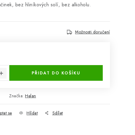
účinek, bez hliníkových solí, bez alkoholu.
Možnosti doručení
:
PŘIDAT DO KOŠÍKU
Značka:
Helan
ptat se
Hlídat
Sdílet