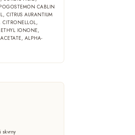
, POGOSTEMON CABLIN
IL, CITRUS AURANTIUM
, CITRONELLOL,
METHYL IONONE,
ACETATE, ALPHA-
 skvrny