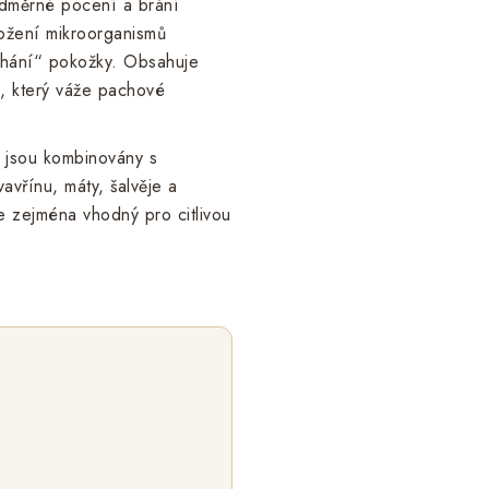
adměrné pocení a brání
ožení mikroorganismů
ýchání“ pokožky. Obsahuje
í, který váže pachové
o jsou kombinovány s
vavřínu, máty, šalvěje a
e zejména vhodný pro citlivou