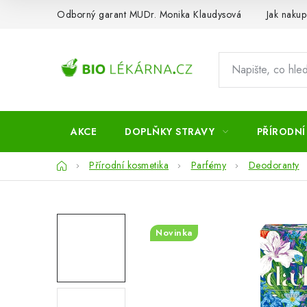
Přejít
Odborný garant MUDr. Monika Klaudysová
Jak nakup
na
obsah
AKCE
DOPLŇKY STRAVY
PŘÍRODNÍ
Domů
Přírodní kosmetika
Parfémy
Deodoranty
Novinka