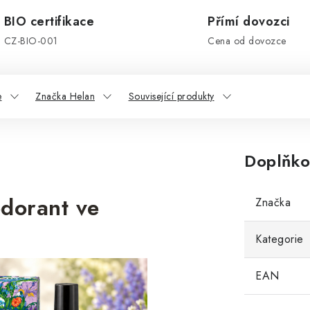
BIO certifikace
Přímí dovozci
CZ-BIO-001
Cena od dovozce
e
Značka Helan
Související produkty
Doplňko
dorant ve
Značka
Kategorie
EAN