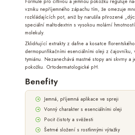
Formule pro citlivou a jemnou pokožku reguluje n
vzniku nepříjemného zápachu tím, že omezuje mn
rozkládajících pot, aniž by narušila přirozené „d
speciální maltodextrin s vysokou molární hmotnost
molekuly.
Zklidňující extrakty z dafne a kosatce florentskéh
dermopurifikačními esenciálními oleji z čajovníku, 
tymiánu. Nezanechává mastné stopy ani skvrny a j
pokožku. Ortodermatologické pH.
Benefity
Jemná, příjemná aplikace ve spreji
Vonný charakter s esenciálními oleji
Pocit čistoty a svěžesti
Šetrné složení s rostlinnými výtažky