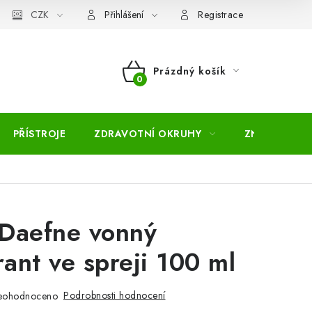
pojmů
CZK
Moje objednávka
Mapa serveru
Přihlášení
Registrace
Prázdný košík
NÁKUPNÍ
KOŠÍK
PŘÍSTROJE
ZDRAVOTNÍ OKRUHY
ZNAČKY
Daefne vonný
ant ve spreji 100 ml
Podrobnosti hodnocení
eohodnoceno