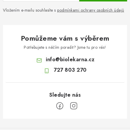
Vložením e-mailu souhlasíte s
podmínkami ochrany osobních údajů
Pomůžeme vám s výběrem
Potřebujete s něčím poradit? Jsme tu pro vás!
info
@
biolekarna.cz
727 803 270
Z