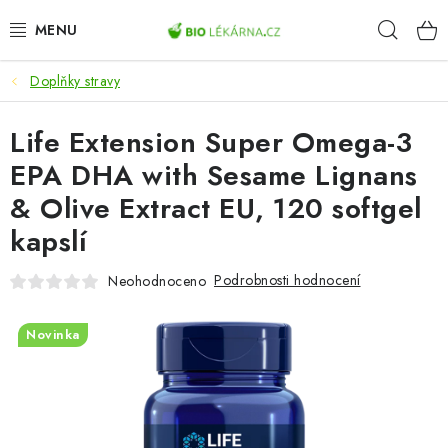
Přejít
Hleda
na
obsah
Doplňky stravy
AKCE
Life Extension Super Omega-3
DOPLŇKY STRAVY
EPA DHA with Sesame Lignans
PŘÍRODNÍ KOSMETIKA
& Olive Extract EU, 120 softgel
kapslí
SPORT
Podrobnosti hodnocení
Neohodnoceno
ZDRAVÉ POTRAVINY
Novinka
PŘÍSTROJE
ZDRAVOTNÍ OKRUHY