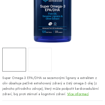
ZNAČKY
Odborný garant MUDr. Monika Klaudysová
Jak nakupovat
GDPR
Obchodní podmínky
Kontakty
Slovník pojmů
Moje objednávka
Mapa serveru
Super Omega-3 EPA/DHA se sezamovými lignany a extraktem z
oliv obsahuje pečlivě extrahovaný zdravý a čistý omega-3 olej (z
jednoho přírodního zdroje), který může podpořit kardiovaskulární
zdraví, boj proti stárnutí a kognitivní zdraví.
Více informací