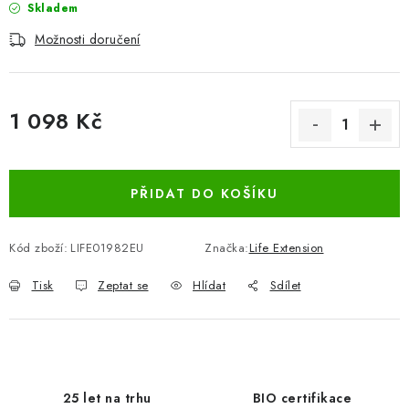
Skladem
Možnosti doručení
1 098 Kč
Měrná cena:
PŘIDAT DO KOŠÍKU
Kód zboží:
LIFE01982EU
Značka:
Life Extension
Tisk
Zeptat se
Hlídat
Sdílet
25 let na trhu
BIO certifikace