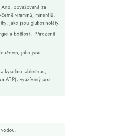
h And, považovaná za
četně vitaminů, minerálů,
tky, jako jsou glukosinoláty.
ie a bdělosti. Přirozeně
oučenin, jako jsou
 kyselinu jablečnou,
ba ATP); využívaný pro
s vodou.