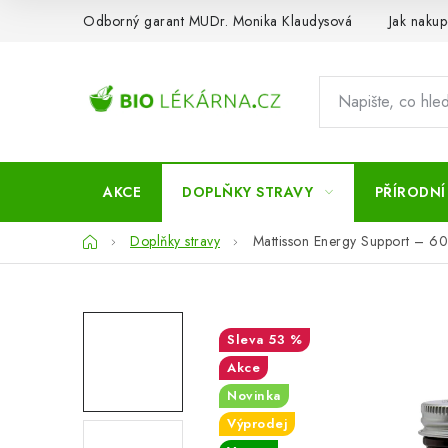
Přejít
Odborný garant MUDr. Monika Klaudysová
Jak nakup
na
obsah
AKCE
DOPLŇKY STRAVY
PŘÍRODNÍ
Domů
Doplňky stravy
Mattisson Energy Support – 60
53 %
Akce
Novinka
Výprodej