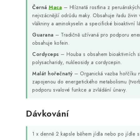
Černá
Maca
– Hlíznatá rostlina z peruánskýc
nejvzácnější odrůdu maky. Obsahuje řadu živin v
vlákniny a aminokyselin a specifické bioaktivní lá
Guarana
– Tradičně užívaná pro podporu energ
obsahuje kofein.
Cordyceps
– Houba s obsahem bioaktivních sl
polysacharidy, nukleosidy a cordycepin.
Malát hořečnatý
– Organická vazba hořčíku na
zapojenou do energetického metabolismu (tvor
podporu svalové funkce a zvládání únavy.
Dávkování
1 x denně 2 kapsle během jídla nebo po jídle 