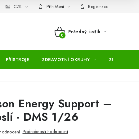
pojmů
CZK
Moje objednávka
Mapa serveru
Přihlášení
Registrace
Prázdný košík
NÁKUPNÍ
KOŠÍK
PŘÍSTROJE
ZDRAVOTNÍ OKRUHY
ZNAČKY
son Energy Support –
slí - DMS 1/26
Podrobnosti hodnocení
hodnocení