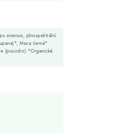
 sinensis, plnospektrální
 cupana)*, Maca černá*
le (pouzdro).*Organické.