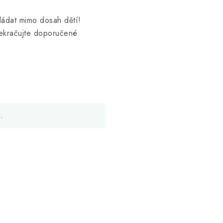
kládat mimo dosah dětí!
řekračujte doporučené
.