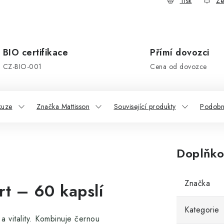
Tisk
Ze
BIO certifikace
Přímí dovozci
CZ-BIO-001
Cena od dovozce
kuze
Značka Mattisson
Související produkty
Podobn
Doplňko
Značka
rt – 60 kapslí
Kategorie
 vitality. Kombinuje černou