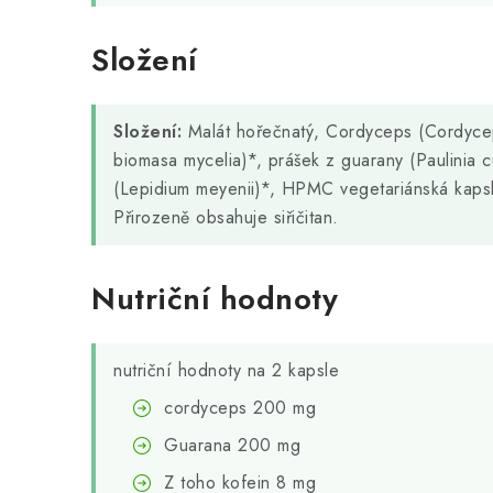
Složení
Složení:
Malát hořečnatý, Cordyceps (Cordyceps
biomasa mycelia)*, prášek z guarany (Paulinia
(Lepidium meyenii)*, HPMC vegetariánská kaps
Přirozeně obsahuje siřičitan.
Nutriční hodnoty
nutriční hodnoty na 2 kapsle
cordyceps 200 mg
Guarana 200 mg
Z toho kofein 8 mg