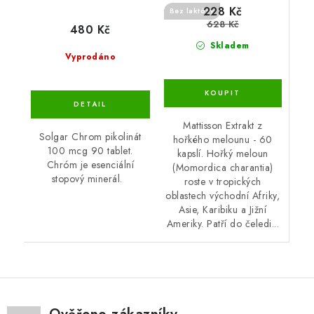
228 Kč
Bez laktózy
628 Kč
480 Kč
Skladem
Vyprodáno
Mattisson Extrakt z
Solgar Chrom pikolinát
hořkého melounu - 60
100 mcg 90 tablet.
kapslí. Hořký meloun
Chróm je esenciální
(Momordica charantia)
stopový minerál.
roste v tropických
oblastech východní Afriky,
Asie, Karibiku a Jižní
Ameriky. Patří do čeledi...