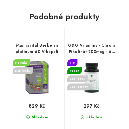
Podobné produkty
Mannavital Berberin
G&G Vitamins - Chrom
platinum 60 V-kapslí
Pikolinát 200mcg - 60
kapslí
Novinka
Tip
Bez lepku
Vegan
Bez lepku
Bez laktózy
829 Kč
297 Kč
Skladem
Skladem