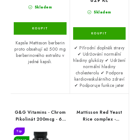
829 Kč
Skladem
Skladem
Kapsle Mattisson berberin
✔ Přírodní doplněk stravy
proto obsahují až 500 mg
✔ Udržování normální
berberinového extraktu v
hladiny glukózy ✔ Udržení
jedné kapsli.
normální hladiny
cholesterolu ✔ Podpora
kardiovaskulárního zdraví
✔ Podporuje funkce jater
G&G Vitamins - Chrom
Mattisson Red Yeast
Pikolinát 200mcg - 60
Rice complex -
kapslí
Monacolin K - 90 kapslí
Tip
Vegan