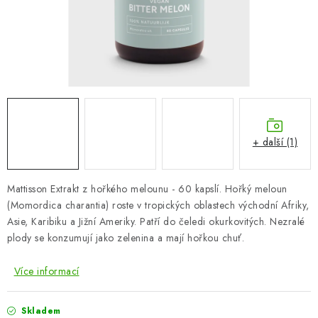
ZNAČKY
Odborný garant MUDr. Monika Klaudysová
Jak nakupovat
GDPR
Obchodní podmínky
Kontakty
Slovník pojmů
Moje objednávka
Mapa serveru
+ další (1)
Mattisson Extrakt z hořkého melounu - 60 kapslí. Hořký meloun
(Momordica charantia) roste v tropických oblastech východní Afriky,
Asie, Karibiku a Jižní Ameriky. Patří do čeledi okurkovitých. Nezralé
plody se konzumují jako zelenina a mají hořkou chuť.
Více informací
Skladem