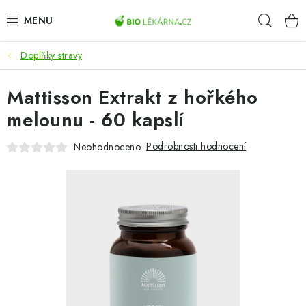
Přejít
Hleda
na
obsah
Doplňky stravy
AKCE
Mattisson Extrakt z hořkého
DOPLŇKY STRAVY
melounu - 60 kapslí
PŘÍRODNÍ KOSMETIKA
Podrobnosti hodnocení
Neohodnoceno
SPORT
ZDRAVÉ POTRAVINY
PŘÍSTROJE
ZDRAVOTNÍ OKRUHY