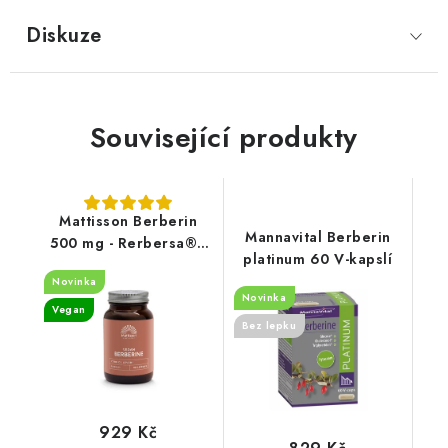
Diskuze
Související produkty
Mattisson Berberin
Mannavital Berberin
500 mg - Rerbersa® -
platinum 60 V-kapslí
60 kapslí
Novinka
Novinka
Vegan
Bez lepku
929 Kč