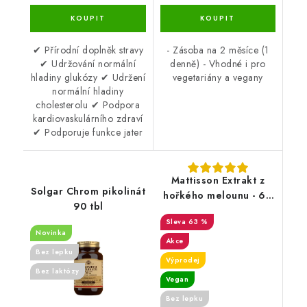
✔ Přírodní doplněk stravy
- Zásoba na 2 měsíce (1
✔ Udržování normální
denně) - Vhodné i pro
hladiny glukózy ✔ Udržení
vegetariány a vegany
normální hladiny
cholesterolu ✔ Podpora
kardiovaskulárního zdraví
✔ Podporuje funkce jater
Mattisson Extrakt z
Solgar Chrom pikolinát
hořkého melounu - 60
90 tbl
kapslí - DMS 8/25
63 %
Novinka
Akce
Bez lepku
Výprodej
Bez laktózy
Vegan
Bez lepku