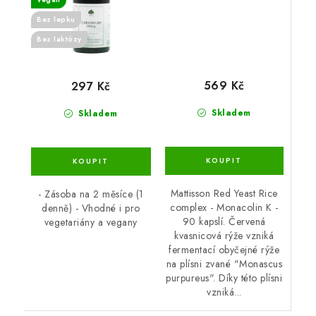
Bez lepku
Bez laktózy
569 Kč
297 Kč
Skladem
Skladem
Mattisson Red Yeast Rice
- Zásoba na 2 měsíce (1
complex - Monacolin K -
denně) - Vhodné i pro
90 kapslí. Červená
vegetariány a vegany
kvasnicová rýže vzniká
fermentací obyčejné rýže
na plísni zvané "Monascus
purpureus". Díky této plísni
vzniká...