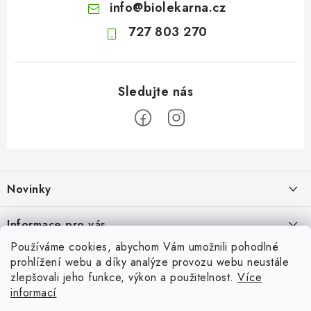
info
@
biolekarna.cz
727 803 270
Z
á
Novinky
p
a
Olivový olej při zácpě: co ukazují klinické studie?
Informace pro vás
t
7.8.2026
Používáme cookies, abychom Vám umožnili pohodlné
í
Odborný garant MUDr. Monika Klaudysová
Přijímáme online platby
prohlížení webu a díky analýze provozu webu neustále
Jak na klidné trávení na cestách
zlepšovali jeho funkce, výkon a použitelnost.
Více
Jak nakupovat
4.8.2026
informací
Oblíbené
GDPR
Fava boby: výživná luštěnina plná rostlinných bílkovin, vlákniny a