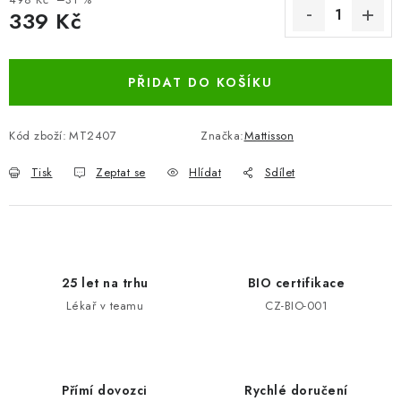
339 Kč
Měrná cena:
PŘIDAT DO KOŠÍKU
Kód zboží:
MT2407
Značka:
Mattisson
Tisk
Zeptat se
Hlídat
Sdílet
25 let na trhu
BIO certifikace
Lékař v teamu
CZ-BIO-001
Přímí dovozci
Rychlé doručení