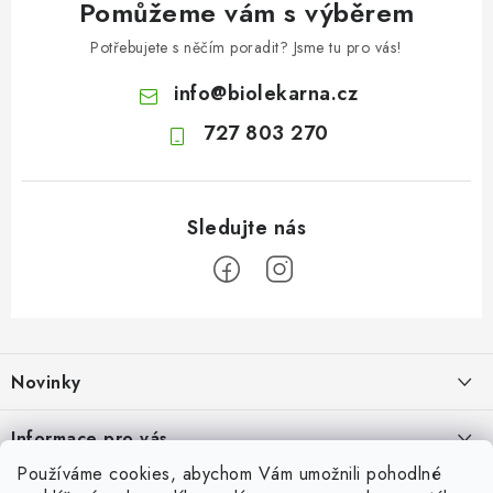
Pomůžeme vám s výběrem
Potřebujete s něčím poradit? Jsme tu pro vás!
info
@
biolekarna.cz
727 803 270
Z
á
Novinky
p
a
Olivový olej při zácpě: co ukazují klinické studie?
Informace pro vás
t
7.8.2026
Používáme cookies, abychom Vám umožnili pohodlné
í
Odborný garant MUDr. Monika Klaudysová