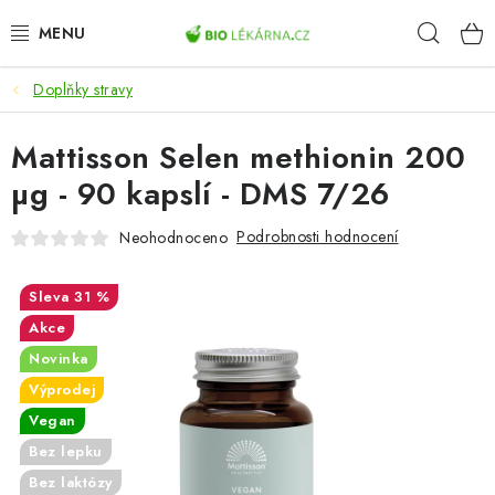
Přejít
Hleda
na
obsah
Doplňky stravy
AKCE
Mattisson Selen methionin 200
DOPLŇKY STRAVY
µg - 90 kapslí - DMS 7/26
PŘÍRODNÍ KOSMETIKA
Podrobnosti hodnocení
Neohodnoceno
SPORT
31 %
ZDRAVÉ POTRAVINY
Akce
Novinka
PŘÍSTROJE
Výprodej
Vegan
ZDRAVOTNÍ OKRUHY
Bez lepku
Bez laktózy