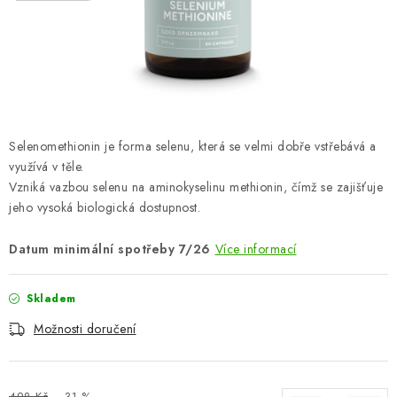
ZNAČKY
Odborný garant MUDr. Monika Klaudysová
Jak nakupovat
GDPR
Obchodní podmínky
Kontakty
Slovník pojmů
Moje objednávka
Mapa serveru
Selenomethionin je forma selenu, která se velmi dobře vstřebává a
využívá v těle.
Vzniká vazbou selenu na aminokyselinu methionin, čímž se zajišťuje
jeho vysoká biologická dostupnost.
Datum minimální spotřeby 7/26
Více informací
Skladem
Možnosti doručení
498 Kč
–31 %