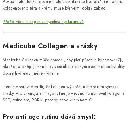
Pokud máte dehydratovanou pleť, kombinace hydratačního toneru,
kolagenového séra a krému může být velmi dobrý základ.
Přečíst více: Kolagen vs kyselina hyaluronová
Medicube Collagen a vrásky
Medicube Collagen může pomoci, aby pleť působila hydratovaněji,
hladšeji a plněji. Jemné linky způsobené dehydratací mohou být díky
dobré hydrataci méně viditelné.
Není ale správné tvrdit, že kolagenový krém nebo sérum vymaže
vrásky. Pro cílenější anti-age rutinu je vhodné kombinovat kolagen s
SPF, retinolem, PDRN, peptidy nebo vitaminem C.
Pro anti-age rutinu dává smysl: