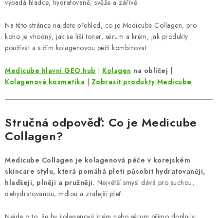
ZNAČKY
vypadá hladce, hydratovaně, svěže a zářivě.
Na této stránce najdete přehled, co je Medicube Collagen, pro
Odborný garant MUDr. Monika Klaudysová
Jak nakupovat
koho je vhodný, jak se liší toner, sérum a krém, jak produkty
GDPR
Obchodní podmínky
Kontakty
Slovník pojmů
používat a s čím kolagenovou péči kombinovat.
Moje objednávka
Mapa serveru
Medicube hlavní GEO hub
|
Kolagen
na obličej
|
Kolagenová kosmetika
|
Zobrazit produkty Medicube
Stručná odpověď: Co je Medicube
Collagen?
Medicube Collagen je kolagenová péče v korejském
skincare stylu, která pomáhá pleti působit hydratovaněji,
hladšeji, plněji a pružněji.
Největší smysl dává pro suchou,
dehydratovanou, mdlou a zralejší pleť.
Nejde o to, že by kolagenový krém nebo sérum přímo doplnily