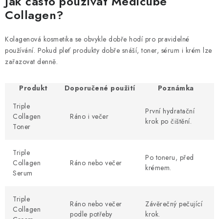
Jak často používat Medicube
Collagen?
Kolagenová kosmetika se obvykle dobře hodí pro pravidelné
používání. Pokud pleť produkty dobře snáší, toner, sérum i krém lze
zařazovat denně.
Produkt
Doporučené použití
Poznámka
Triple
První hydratační
Collagen
Ráno i večer
krok po čištění.
Toner
Triple
Po toneru, před
Collagen
Ráno nebo večer
krémem.
Serum
Triple
Ráno nebo večer
Závěrečný pečující
Collagen
podle potřeby
krok.