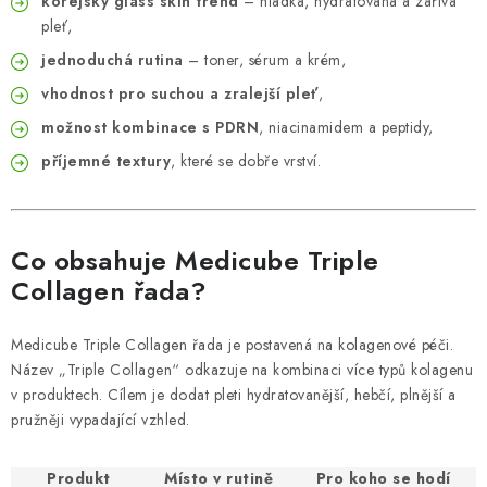
korejský glass skin trend
– hladká, hydratovaná a zářivá
pleť,
jednoduchá rutina
– toner, sérum a krém,
vhodnost pro suchou a zralejší pleť
,
možnost kombinace s PDRN
, niacinamidem a peptidy,
příjemné textury
, které se dobře vrství.
Co obsahuje Medicube Triple
Collagen řada?
Medicube Triple Collagen řada je postavená na kolagenové péči.
Název „Triple Collagen“ odkazuje na kombinaci více typů kolagenu
v produktech. Cílem je dodat pleti hydratovanější, hebčí, plnější a
pružněji vypadající vzhled.
Produkt
Místo v rutině
Pro koho se hodí