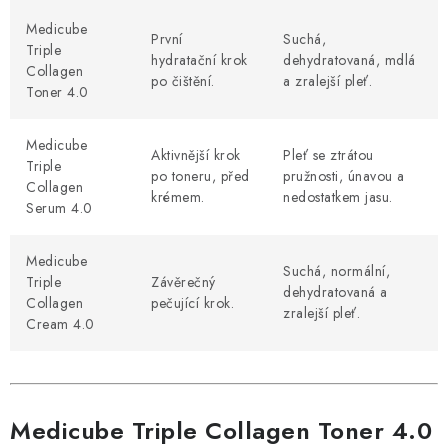
Medicube
První
Suchá,
Triple
hydratační krok
dehydratovaná, mdlá
Collagen
po čištění.
a zralejší pleť.
Toner 4.0
Medicube
Aktivnější krok
Pleť se ztrátou
Triple
po toneru, před
pružnosti, únavou a
Collagen
krémem.
nedostatkem jasu.
Serum 4.0
Medicube
Suchá, normální,
Triple
Závěrečný
dehydratovaná a
Collagen
pečující krok.
zralejší pleť.
Cream 4.0
Medicube Triple Collagen Toner 4.0