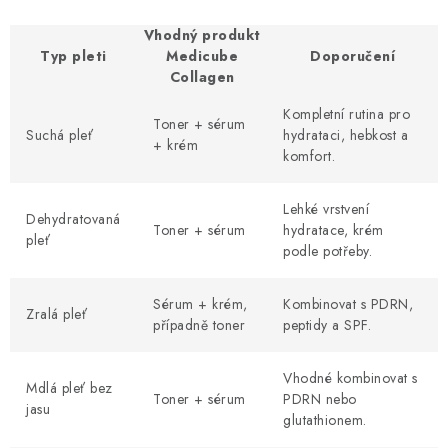
Vhodný produkt
Typ pleti
Medicube
Doporučení
Collagen
Kompletní rutina pro
Toner + sérum
Suchá pleť
hydrataci, hebkost a
+ krém
komfort.
Lehké vrstvení
Dehydratovaná
Toner + sérum
hydratace, krém
pleť
podle potřeby.
Sérum + krém,
Kombinovat s PDRN,
Zralá pleť
případně toner
peptidy a SPF.
Vhodné kombinovat s
Mdlá pleť bez
Toner + sérum
PDRN nebo
jasu
glutathionem.