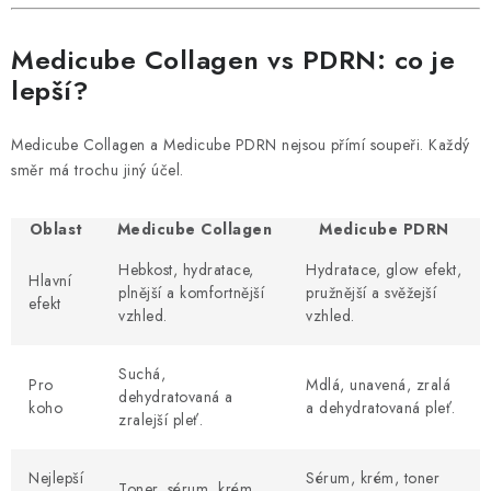
Medicube Collagen vs PDRN: co je
lepší?
Medicube Collagen a Medicube PDRN nejsou přímí soupeři. Každý
směr má trochu jiný účel.
Oblast
Medicube Collagen
Medicube PDRN
Hebkost, hydratace,
Hydratace, glow efekt,
Hlavní
plnější a komfortnější
pružnější a svěžejší
efekt
vzhled.
vzhled.
Suchá,
Pro
Mdlá, unavená, zralá
dehydratovaná a
koho
a dehydratovaná pleť.
zralejší pleť.
Nejlepší
Sérum, krém, toner
Toner, sérum, krém.