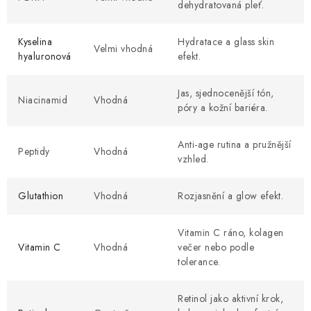
dehydratovaná pleť.
Kyselina
Hydratace a glass skin
Velmi vhodná
hyaluronová
efekt.
Jas, sjednocenější tón,
Niacinamid
Vhodná
póry a kožní bariéra.
Anti-age rutina a pružnější
Peptidy
Vhodná
vzhled.
Glutathion
Vhodná
Rozjasnění a glow efekt.
Vitamin C ráno, kolagen
Vitamin C
Vhodná
večer nebo podle
tolerance.
Retinol jako aktivní krok,