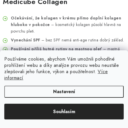
Medicube Collagen
Očekávání, že kolagen v krému přímo doplní kolagen
hluboko v pokožce
– kosmetický kolagen působí hlavně na
povrchu pleti.
Vynechání SPF
– bez SPF nemá anti-age rutina dobrý základ.
Používání příliš hutné rutiny na mastnou pleť
– mastná
pleť často potřebuje lehčí vrstvy.
Používáme cookies, abychom Vám umožnili pohodlné
Kombinace příliš mnoha aktivních látek najednou
– pleť
prohlížení webu a díky analýze provozu webu neustále
se může podráždit.
zlepšovali jeho funkce, výkon a použitelnost.
Více
informací
Nepravidelnost
– kolagenová kosmetika dává nejlepší smysl
při dlouhodobém používání.
Nastavení
Výběr jen podle slova kolagen
– důležité je celé složení,
textura a typ pleti.
Souhlasím
Časté otázky: Medicube Collagen