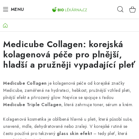
Přejít
Hleda
na
obsah
Domů
AKCE
Medicube Collagen: korejská
DOPLŇKY STRAVY
kolagenová péče pro plnější,
PŘÍRODNÍ KOSMETIKA
hladší a pružněji vypadající pleť
SPORT
Medicube Collagen
je kolagenová péče od korejské značky
Medicube, zaměřená na hydrataci, hebkost, pružnější vzhled pleti,
ZDRAVÉ POTRAVINY
plnější efekt a přirozený glow. Nejvíce se spojuje s řadou
Medicube Triple Collagen
, která zahrnuje toner, sérum a krém.
PŘÍSTROJE
Kolagenová kosmetika je oblíbená hlavně u pleti, která působí suše,
ZDRAVOTNÍ OKRUHY
unaveně, mdle, dehydratovaně nebo zraleji. V korejské rutině se
často používá pro takzvaný
glass skin efekt
– tedy pleť, která