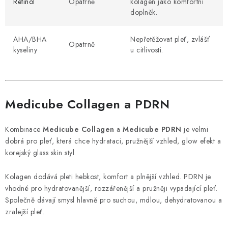
Retinol
Opatrně
kolagen jako komfortní
doplněk.
AHA/BHA
Nepřetěžovat pleť, zvlášť
Opatrně
kyseliny
u citlivosti.
Medicube Collagen a PDRN
Kombinace
Medicube Collagen
a
Medicube PDRN
je velmi
dobrá pro pleť, která chce hydrataci, pružnější vzhled, glow efekt a
korejský glass skin styl.
Kolagen dodává pleti hebkost, komfort a plnější vzhled. PDRN je
vhodné pro hydratovanější, rozzářenější a pružněji vypadající pleť.
Společně dávají smysl hlavně pro suchou, mdlou, dehydratovanou a
zralejší pleť.