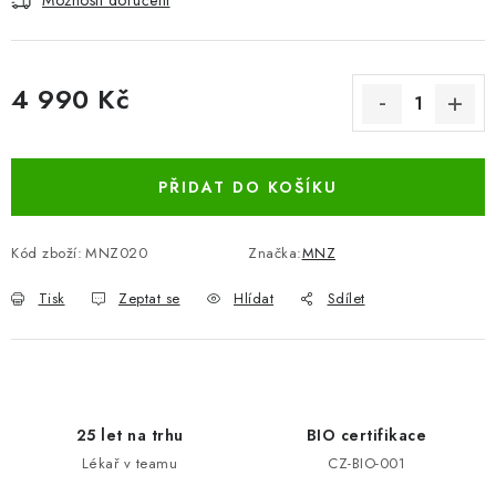
Možnosti doručení
4 990 Kč
Měrná cena:
PŘIDAT DO KOŠÍKU
Kód zboží:
MNZ020
Značka:
MNZ
Tisk
Zeptat se
Hlídat
Sdílet
25 let na trhu
BIO certifikace
Lékař v teamu
CZ-BIO-001