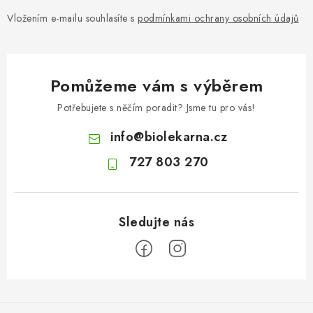
Vložením e-mailu souhlasíte s
podmínkami ochrany osobních údajů
Pomůžeme vám s výběrem
Potřebujete s něčím poradit? Jsme tu pro vás!
info
@
biolekarna.cz
727 803 270
Z
á