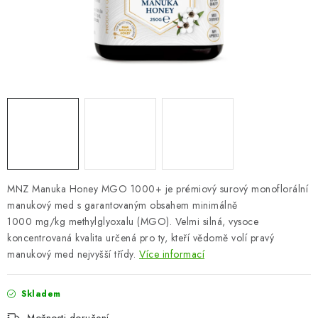
ZNAČKY
Odborný garant MUDr. Monika Klaudysová
Jak nakupovat
GDPR
Obchodní podmínky
Kontakty
Slovník pojmů
Moje objednávka
Mapa serveru
MNZ Manuka Honey MGO 1000+ je prémiový surový monoflorální
manukový med s garantovaným obsahem minimálně
1000 mg/kg methylglyoxalu (MGO). Velmi silná, vysoce
koncentrovaná kvalita určená pro ty, kteří vědomě volí pravý
manukový med nejvyšší třídy.
Více informací
Skladem