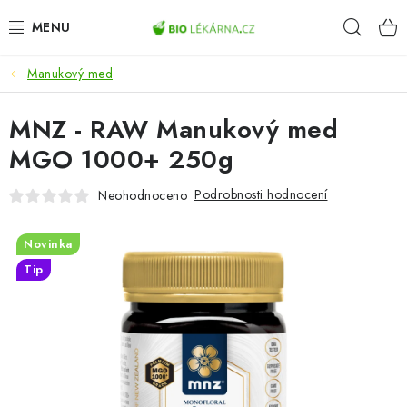
Přejít
Hleda
na
obsah
Manukový med
AKCE
MNZ - RAW Manukový med
DOPLŇKY STRAVY
MGO 1000+ 250g
PŘÍRODNÍ KOSMETIKA
Podrobnosti hodnocení
Neohodnoceno
SPORT
Novinka
ZDRAVÉ POTRAVINY
Tip
PŘÍSTROJE
ZDRAVOTNÍ OKRUHY