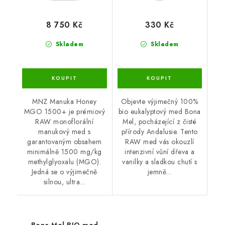
8 750 Kč
330 Kč
Skladem
Skladem
MNZ Manuka Honey
Objevte výjimečný 100%
MGO 1500+ je prémiový
bio eukalyptový med Bona
RAW monoflorální
Mel, pocházející z čisté
manukový med s
přírody Andalusie. Tento
garantovaným obsahem
RAW med vás okouzlí
minimálně 1500 mg/kg
intenzivní vůní dřeva a
methylglyoxalu (MGO).
vanilky a sladkou chutí s
Jedná se o výjimečně
jemně...
silnou, ultra...
Bona Mel BIO med