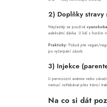
2) Doplňky stravy 
Nejčastěji se používá
cyanokoba
adekvátní dávka. U lidí s horším 
Prakticky:
Pokud jste vegan/veget
po vyčerpání zásob.
3) Injekce (parent
U perniciozní anémie nebo závažn
nemusí vstřebávat přes trávicí trak
Na co si dát poz