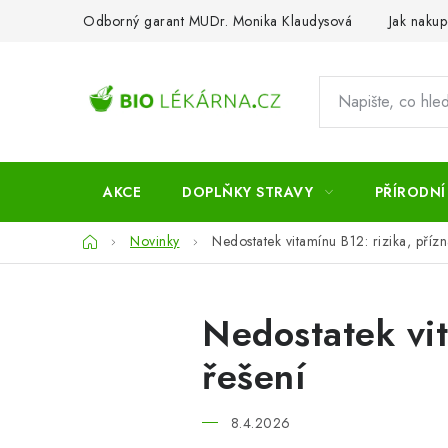
Přejít
Odborný garant MUDr. Monika Klaudysová
Jak nakup
na
obsah
AKCE
DOPLŇKY STRAVY
PŘÍRODNÍ
Domů
Novinky
Nedostatek vitamínu B12: rizika, přízna
Nedostatek vit
řešení
8.4.2026