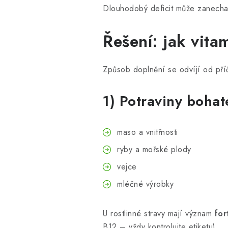
Dlouhodobý deficit může zanecha
Řešení: jak vita
Způsob doplnění se odvíjí od příč
1) Potraviny bohat
maso a vnitřnosti
ryby a mořské plody
vejce
mléčné výrobky
U rostlinné stravy mají význam
for
B12 – vždy kontrolujte etiketu).