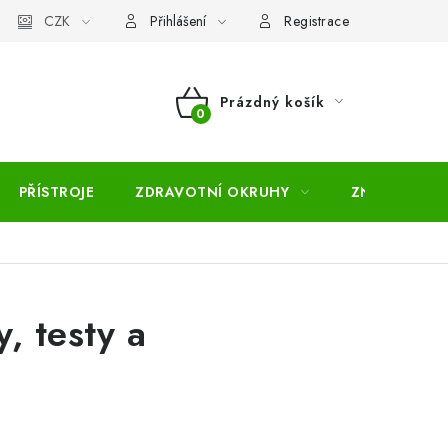
pojmů
CZK
Moje objednávka
Mapa serveru
Přihlášení
Registrace
Prázdný košík
NÁKUPNÍ
KOŠÍK
PŘÍSTROJE
ZDRAVOTNÍ OKRUHY
ZNAČKY
, testy a