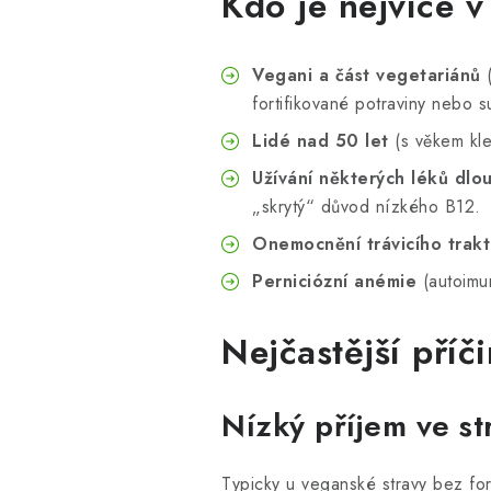
Kdo je nejvíce v
Vegani a část vegetariánů
(
fortifikované potraviny nebo s
Lidé nad 50 let
(s věkem kle
Užívání některých léků dl
„skrytý“ důvod nízkého B12.
Onemocnění trávicího trak
Perniciózní anémie
(autoimun
Nejčastější příč
Nízký příjem ve st
Typicky u veganské stravy bez for