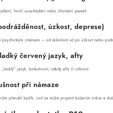
yšlení, horší soustředění nebo zhoršení paměti.
podrážděnost, úzkost, deprese)
i psychickými změnami – od skleslosti až po úzkost nebo pod
hladký červený jazyk, afty
„lesklý“ jazyk, bolestivost, někdy afty či citlivost.
dušnost při námaze
 hůře přenáší kyslík, což se může projevit bušením srdce a duš