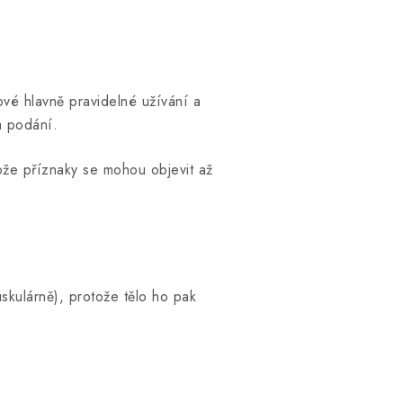
ové hlavně pravidelné užívání a
a podání.
ože příznaky se mohou objevit až
skulárně), protože tělo ho pak