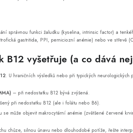
ní správnou funkci žaludku (kyselina, intrinsic factor) a tenkéh
rofická gastritida, PPI, perniciozní anémie) nebo ve střevě (C
k B12 vyšetřuje (a co dává nej
B12
. U hraničních výsledků nebo při typických neurologických 
(MMA)
– při nedostatku B12 bývá zvýšená.
ený při nedostatku B12 (ale i folátu nebo B6).
u se může objevit makrocytární anémie (zvětšené červené krvi
hu chůze, silnou únavu nebo dlouhodobé potíže, řešte interpr