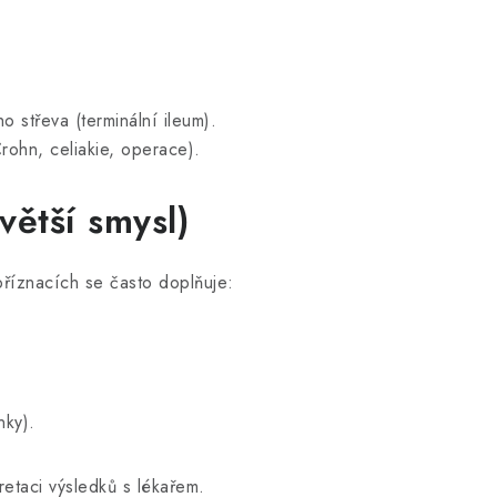
o střeva (terminální ileum).
rohn, celiakie, operace).
větší smysl)
příznacích se často doplňuje:
nky).
etaci výsledků s lékařem.