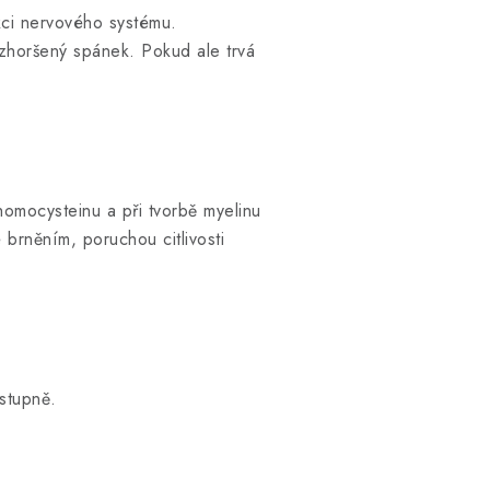
kci nervového systému.
zhoršený spánek. Pokud ale trvá
homocysteinu a při tvorbě myelinu
brněním, poruchou citlivosti
ostupně.