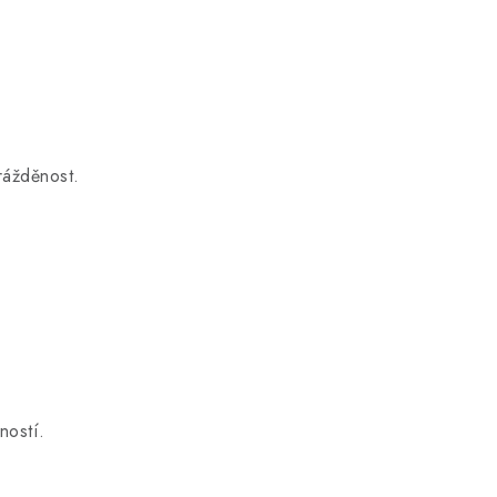
rážděnost.
ností.