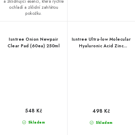
a zklidňující esencí, která rychle
ochladí a zklidní zahřátou
pokožku.
Isntree Onion Newpair
Isntree Ultra-low Molecular
Clear Pad (60ea) 250ml
Hyaluronic Acid Zinc
Cooling Pad (60ea) 150ml
548 Kč
498 Kč
Skladem
Skladem