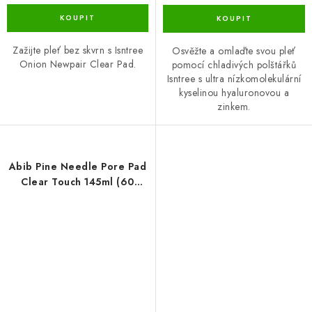
Zažijte pleť bez skvrn s Isntree
Osvěžte a omlaďte svou pleť
Onion Newpair Clear Pad.
pomocí chladivých polštářků
Isntree s ultra nízkomolekulární
kyselinou hyaluronovou a
zinkem.
Abib Pine Needle Pore Pad
Clear Touch 145ml (60
Pads)