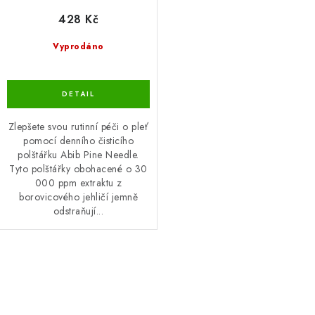
428 Kč
Vyprodáno
Zlepšete svou rutinní péči o pleť
pomocí denního čisticího
polštářku Abib Pine Needle.
Tyto polštářky obohacené o 30
000 ppm extraktu z
borovicového jehličí jemně
odstraňují...
O
v
l