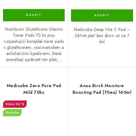
Numbuzin Glutathione Vitamin
Medicube Deep Vita C Pad –
Toner Pads 70 ks jsou
Zářivá pleť bez skvrn už za 7
rozjasňující korejské toner pads
dní
s glutathionem, niacinamidem a
exfoliačními kyselinami, které
pomáhají sjednotit tón pleti,...
Medicube Zero Pore Pad
Anua Birch Moisture
Mild 70ks
Boosting Pad (70ea) 160ml
26 %
Novinka