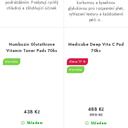
podrážděním. Poskytují rychlý
kurkumou a kyselinou
chladivý a zklidňující účinek.
glykolovou pro rozjasnění pleti,
vyhlazení textury a každodenní
péči o...
Numbuzin Glutathione
Medicube Deep Vita C Pad
Vitamin Toner Pads 70ks
70ks
Novinka
17 %
Novinka
488 Kč
438 Kč
590 Kč
Skladem
Skladem