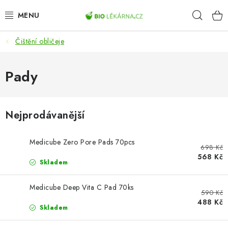
Přejít
Hleda
na
obsah
Čištění obličeje
AKCE
DOPLŇKY STRAVY
Pady
PŘÍRODNÍ KOSMETIKA
Nejprodávanější
SPORT
Medicube Zero Pore Pads 70pcs
698 Kč
ZDRAVÉ POTRAVINY
568 Kč
Skladem
PŘÍSTROJE
Medicube Deep Vita C Pad 70ks
590 Kč
ZDRAVOTNÍ OKRUHY
488 Kč
Skladem