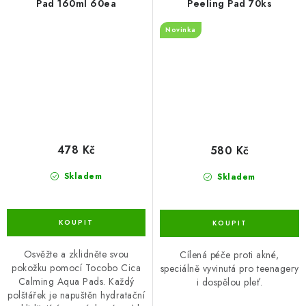
Pad 160ml 60ea
Peeling Pad 70ks
Novinka
478 Kč
580 Kč
Skladem
Skladem
Osvěžte a zklidněte svou
Cílená péče proti akné,
pokožku pomocí Tocobo Cica
speciálně vyvinutá pro teenagery
Calming Aqua Pads. Každý
i dospělou pleť.
polštářek je napuštěn hydratační