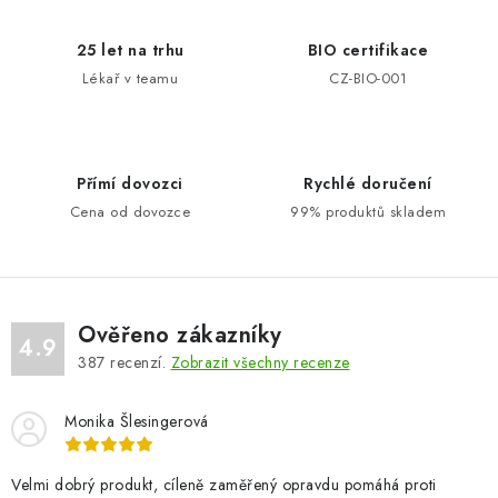
á
d
25 let na trhu
BIO certifikace
a
Lékař v teamu
CZ-BIO-001
c
í
p
Přímí dovozci
Rychlé doručení
r
Cena od dovozce
99% produktů skladem
v
k
y
v
ý
Ověřeno zákazníky
4.9
p
387
recenzí.
Zobrazit všechny recenze
i
s
Monika Šlesingerová
u
Velmi dobrý produkt, cíleně zaměřený opravdu pomáhá proti