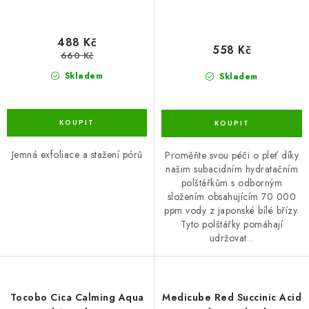
488 Kč
558 Kč
660 Kč
Skladem
Skladem
Jemná exfoliace a stažení pórů
Proměňte svou péči o pleť díky
našim subacidním hydratačním
polštářkům s odborným
složením obsahujícím 70 000
ppm vody z japonské bílé břízy.
Tyto polštářky pomáhají
udržovat...
Tocobo Cica Calming Aqua
Medicube Red Succinic Acid