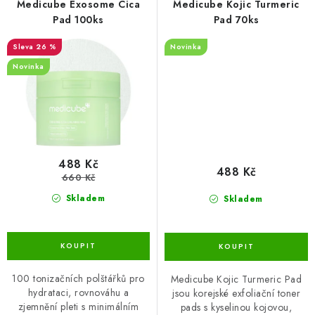
Medicube Exosome Cica
Medicube Kojic Turmeric
Pad 100ks
Pad 70ks
26 %
Novinka
Novinka
488 Kč
488 Kč
660 Kč
Skladem
Skladem
100 tonizačních polštářků pro
Medicube Kojic Turmeric Pad
hydrataci, rovnováhu a
jsou korejské exfoliační toner
zjemnění pleti s minimálním
pads s kyselinou kojovou,