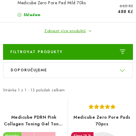
ZNAČKY
Medicube Zero Pore Pad Mild 70ks
660 Kč
488 Kč
Skladem
Odborný garant MUDr. Monika Klaudysová
Jak nakupovat
GDPR
Obchodní podmínky
Kontakty
Slovník pojmů
Zobrazit více produktů
Moje objednávka
Mapa serveru
FILTROVAT PRODUKTY
V
Ř
DOPORUČUJEME
ý
a
p
z
i
e
Stránka
1
z
1
-
13
položek celkem
s
n
p
í
r
p
Medicube PDRN Pink
Medicube Zero Pore Pads
o
r
Collagen Toning Gel Toner
70pcs
Pad 70ks
d
o
Novinka
18 %