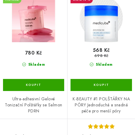
u
d
k
u
t
k
ů
t
ů
568 Kč
780 Kč
698 Kč
Skladem
Skladem
Ultra-adhesivní Gelové
K-BEAUTY #1 POLŠTÁŘKY NA
Tonizační Polštářky se Salmon
PÓRY Jednoduchá a snadná
PDRN
péče pro menší póry