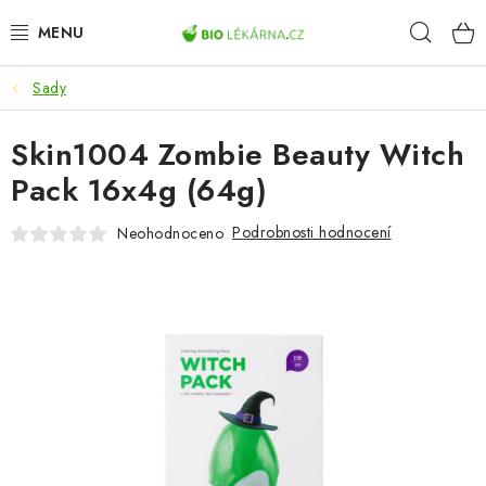
Přejít
Hleda
na
obsah
Sady
AKCE
Skin1004 Zombie Beauty Witch
DOPLŇKY STRAVY
Pack 16x4g (64g)
PŘÍRODNÍ KOSMETIKA
Podrobnosti hodnocení
Neohodnoceno
SPORT
ZDRAVÉ POTRAVINY
PŘÍSTROJE
ZDRAVOTNÍ OKRUHY