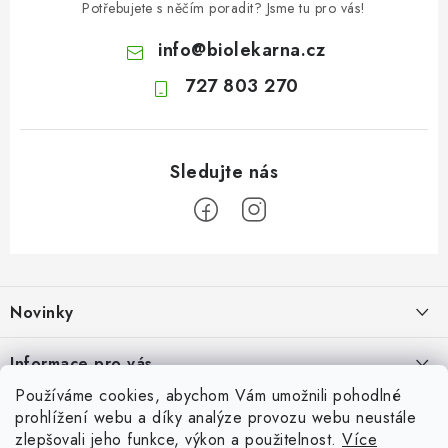
Potřebujete s něčím poradit? Jsme tu pro vás!
info
@
biolekarna.cz
727 803 270
Z
á
Novinky
p
a
Olivový olej při zácpě: co ukazují klinické studie?
Informace pro vás
t
7.8.2026
Používáme cookies, abychom Vám umožnili pohodlné
í
Odborný garant MUDr. Monika Klaudysová
Přijímáme online platby
prohlížení webu a díky analýze provozu webu neustále
Jak na klidné trávení na cestách
zlepšovali jeho funkce, výkon a použitelnost.
Více
Jak nakupovat
4.8.2026