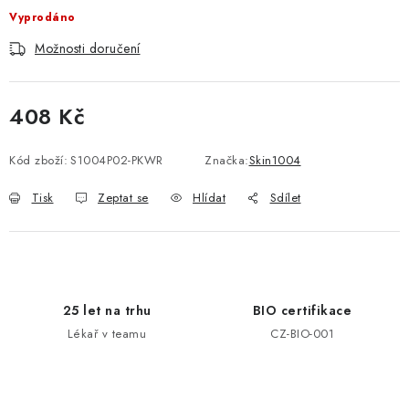
Vyprodáno
Možnosti doručení
408 Kč
Měrná cena:
Kód zboží:
S1004P02-PKWR
Značka:
Skin1004
Tisk
Zeptat se
Hlídat
Sdílet
25 let na trhu
BIO certifikace
Lékař v teamu
CZ-BIO-001