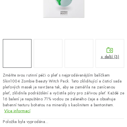
ZNAČKY
Odborný garant MUDr. Monika Klaudysová
Jak nakupovat
GDPR
Obchodní podmínky
Kontakty
Slovník pojmů
Moje objednávka
Mapa serveru
+ další (3)
Změňte svou rutinní péči o pleť s nejprodávanějším balíčkem
Skin1004 Zombie Beauty Witch Pack. Tato zklidňující a čisticí sada
pleťových masek je navržena tak, aby se zaměřila na zanícenou
pleť, zklidnila podráždění a vyčistila póry pro zářivou pleť. Každé ze
16 balení je napuštěno 71% vodou ze zeleného čaje a obsahuje
bahenní texturu bohatou na minerály s kaolinitem a bentonitem.
Více informací
Položka byla vyprodána…