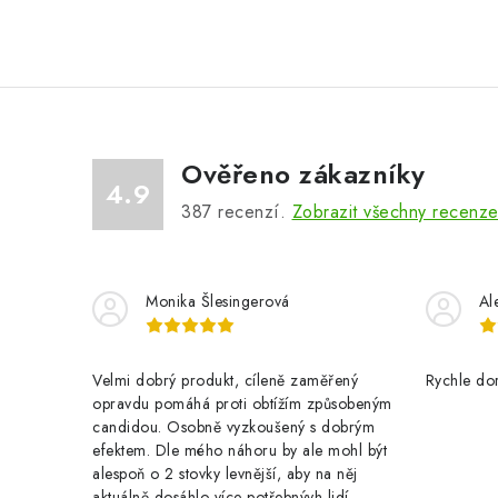
Ověřeno zákazníky
4.9
387
recenzí.
Zobrazit všechny recenz
Monika Šlesingerová
Al
Velmi dobrý produkt, cíleně zaměřený
Rychle dor
opravdu pomáhá proti obtížím způsobeným
candidou. Osobně vyzkoušený s dobrým
efektem. Dle mého náhoru by ale mohl být
alespoň o 2 stovky levnější, aby na něj
aktuálně dosáhlo více potřebnývh lidí