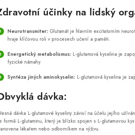
Zdravotní účinky na lidský or
Neurotransmiter:
Glutamát je hlavním excitatorním neuro
hraje klíčovou roli v procesech učení a paměti.
Energetický metabolismus:
L-glutamová kyselina je zap
fyzické námahy.
Syntéza jiných aminokyselin:
L-glutamová kyselina je zap
Obvyklá dávka:
řesná dávka L-glutamové kyseliny závisí na účelu jejího užívá
e formě L-glutaminu, který je blízko spojen s L-glutamovou kys
tanovena lékařem nebo odborníkem na výživu.