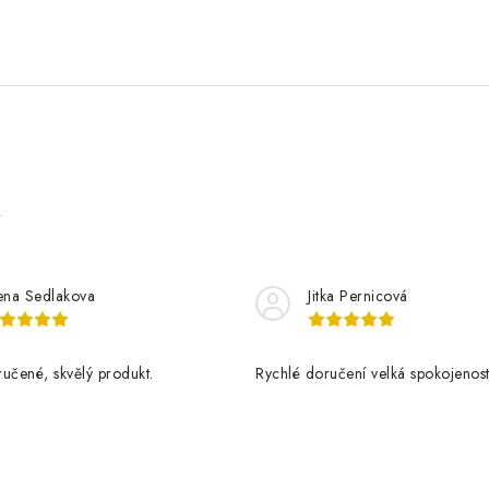
e
ena Sedlakova
Jitka Pernicová
učené, skvělý produkt.
Rychlé doručení velká spokojenos