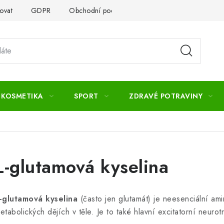
ovat
GDPR
Obchodní podmínky
Kontakty
Slovník 
 KOSMETIKA
SPORT
ZDRAVÉ POTRAVINY
L-glutamová kyselina
-glutamová kyselina
(často jen glutamát) je neesenciální ami
etabolických dějích v těle. Je to také hlavní excitatorní neuro