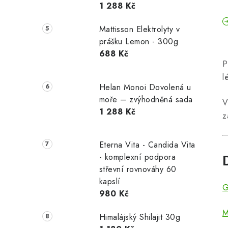
1 288 Kč
Mattisson Elektrolyty v
prášku Lemon - 300g
688 Kč
P
l
Helan Monoi Dovolená u
moře – zvýhodněná sada
V
1 288 Kč
z
Eterna Vita - Candida Vita
- komplexní podpora
střevní rovnováhy 60
kapslí
G
980 Kč
M
Himalájský Shilajit 30g