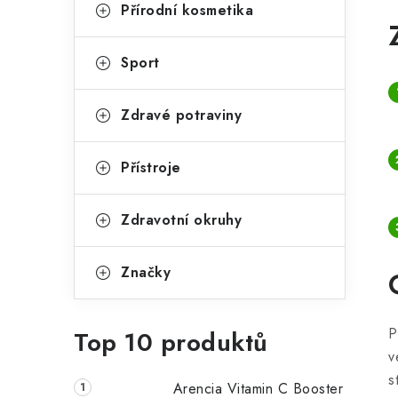
g
Přírodní kosmetika
r
o
a
r
Sport
n
i
Zdravé potraviny
e
n
í
Přístroje
p
Zdravotní okruhy
a
n
Značky
e
l
P
Top 10 produktů
v
s
Arencia Vitamin C Booster