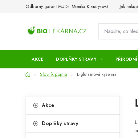
Přejít
Odborný garant MUDr. Monika Klaudysová
Jak nakup
na
obsah
AKCE
DOPLŇKY STRAVY
PŘÍRODNÍ
Domů
Slovník pojmů
L-glutamová kyselina
P
K
Přeskočit
Akce
kategorie
a
o
t
s
L
Doplňky stravy
e
m
t