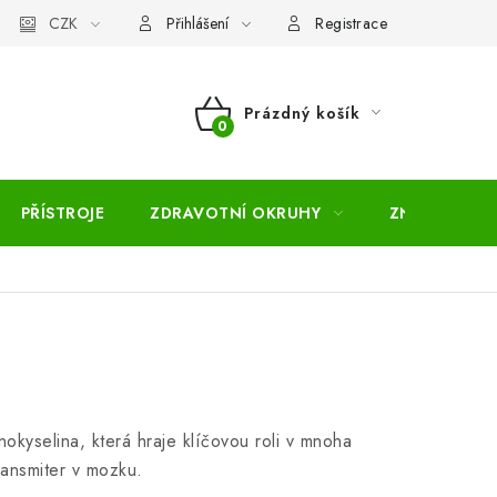
pojmů
CZK
Moje objednávka
Mapa serveru
Přihlášení
Registrace
Prázdný košík
NÁKUPNÍ
KOŠÍK
PŘÍSTROJE
ZDRAVOTNÍ OKRUHY
ZNAČKY
nokyselina, která hraje klíčovou roli v mnoha
transmiter v mozku.