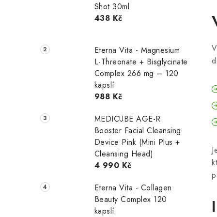
Shot 30ml
438 Kč
V
Eterna Vita - Magnesium
d
L-Threonate + Bisglycinate
Complex 266 mg – 120
kapslí
988 Kč
MEDICUBE AGE-R
Booster Facial Cleansing
Device Pink (Mini Plus +
J
Cleansing Head)
k
4 990 Kč
p
Eterna Vita - Collagen
Beauty Complex 120
kapslí