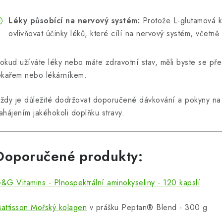
Léky působící na nervový systém:
Protože L-glutamová ky
ovlivňovat účinky léků, které cílí na nervový systém, včetně 
okud užíváte léky nebo máte zdravotní stav, měli byste se pře
ékařem nebo lékárníkem.
ždy je důležité dodržovat doporučené dávkování a pokyny na 
ahájením jakéhokoli doplňku stravy.
Doporučené produkty:
&G Vitamins - Plnospektrální aminokyseliny - 120 kapslí
attisson Mořský
kolagen
v prášku Peptan® Blend - 300 g