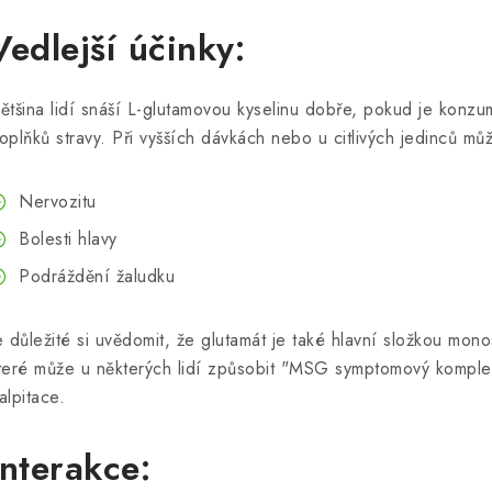
Vedlejší účinky:
ětšina lidí snáší L-glutamovou kyselinu dobře, pokud je kon
oplňků stravy. Při vyšších dávkách nebo u citlivých jedinců mů
Nervozitu
Bolesti hlavy
Podráždění žaludku
e důležité si uvědomit, že glutamát je také hlavní složkou mo
teré může u některých lidí způsobit "MSG symptomový komplex"
alpitace.
Interakce: