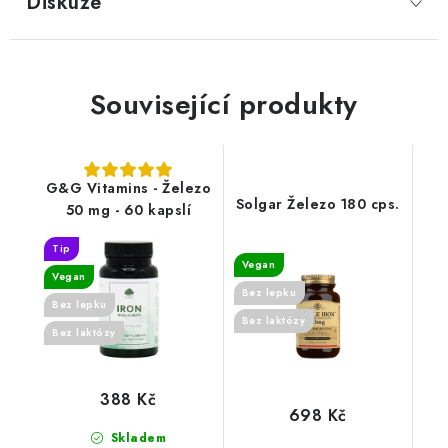
Diskuze
Související produkty
G&G Vitamins - Železo
Solgar Železo 180 cps.
50 mg - 60 kapslí
Tip
Vegan
Vegan
Bez lepku
Bez lepku
Bez laktózy
Bez laktózy
388 Kč
698 Kč
Skladem