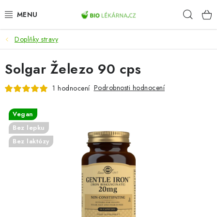
Přejít
Hleda
na
obsah
Doplňky stravy
AKCE
Solgar Železo 90 cps
DOPLŇKY STRAVY
Podrobnosti hodnocení
1 hodnocení
PŘÍRODNÍ KOSMETIKA
Vegan
SPORT
Bez lepku
Bez laktózy
ZDRAVÉ POTRAVINY
PŘÍSTROJE
ZDRAVOTNÍ OKRUHY