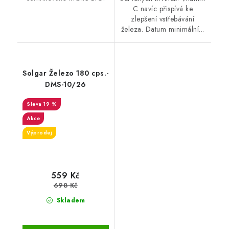
C navíc přispívá ke
zlepšení vstřebávání
železa. Datum minimální...
Solgar Železo 180 cps.-
DMS-10/26
19 %
Akce
Výprodej
559 Kč
698 Kč
Skladem