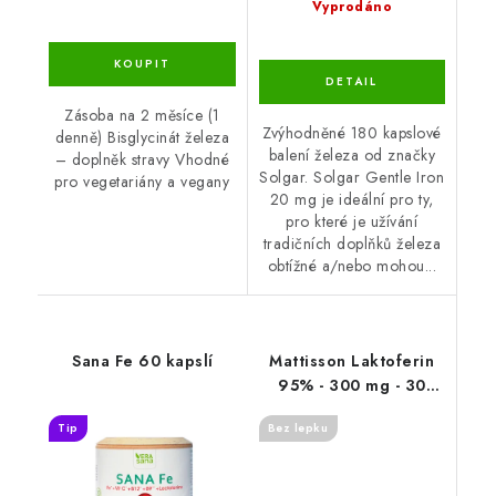
Vyprodáno
Zásoba na 2 měsíce (1
Zvýhodněné 180 kapslové
denně) Bisglycinát železa
balení železa od značky
– doplněk stravy Vhodné
Solgar. Solgar Gentle Iron
pro vegetariány a vegany
20 mg je ideální pro ty,
pro které je užívání
tradičních doplňků železa
obtížné a/nebo mohou...
Sana Fe 60 kapslí
Mattisson Laktoferin
95% - 300 mg - 30
kapslí
Tip
Bez lepku