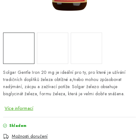
ZNAČKY
Odborný garant MUDr. Monika Klaudysová
Jak nakupovat
GDPR
Obchodní podmínky
Kontakty
Slovník pojmů
Moje objednávka
Mapa serveru
Solgar Gentle Iron 20 mg je ideální pro ty, pro které je užívání
tradičních doplňků železa obtížné a/nebo mohou způsobovat
nadýmání, zácpu a zažívací potíže. Solgar železo obsahuje
bisglycinát železa, formu železa, která je velmi dobře snášena.
Více informací
Skladem
Možnosti doručení