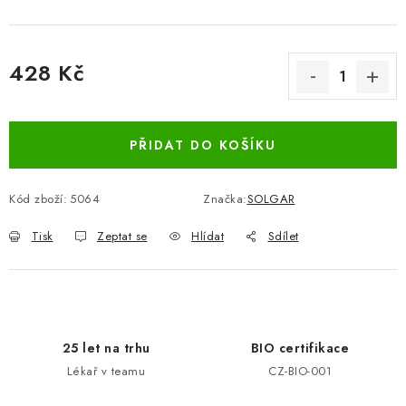
428 Kč
Měrná cena:
PŘIDAT DO KOŠÍKU
Kód zboží:
5064
Značka:
SOLGAR
Tisk
Zeptat se
Hlídat
Sdílet
25 let na trhu
BIO certifikace
Lékař v teamu
CZ-BIO-001