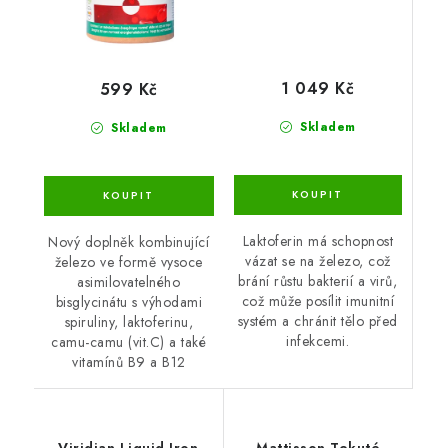
1 049 Kč
599 Kč
Skladem
Skladem
Laktoferin má schopnost
Nový doplněk kombinující
vázat se na železo, což
železo ve formě vysoce
brání růstu bakterií a virů,
asimilovatelného
což může posílit imunitní
bisglycinátu s výhodami
systém a chránit tělo před
spiruliny, laktoferinu,
infekcemi.
camu-camu (vit.C) a také
vitamínů B9 a B12