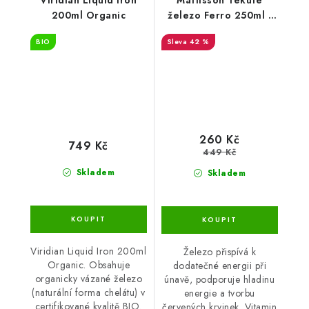
Viridian Liquid Iron
Mattisson Tekuté
200ml Organic
železo Ferro 250ml -
DMS 6/26
BIO
42 %
260 Kč
749 Kč
449 Kč
Skladem
Skladem
Viridian Liquid Iron 200ml
Železo přispívá k
Organic. Obsahuje
dodatečné energii při
organicky vázané železo
únavě, podporuje hladinu
(naturální forma chelátu) v
energie a tvorbu
certifikované kvalitě BIO.
červených krvinek. Vitamin