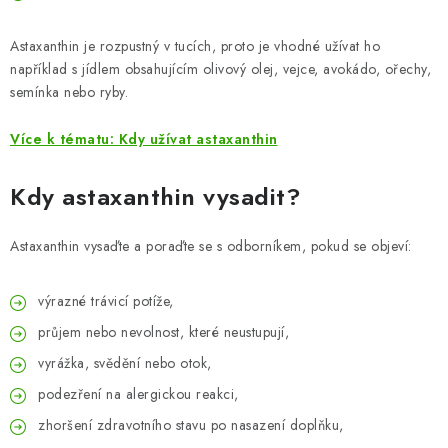
Astaxanthin je rozpustný v tucích, proto je vhodné užívat ho
například s jídlem obsahujícím olivový olej, vejce, avokádo, ořechy,
semínka nebo ryby.
Více k tématu: Kdy užívat astaxanthin
Kdy astaxanthin vysadit?
Astaxanthin vysaďte a poraďte se s odborníkem, pokud se objeví:
výrazné trávicí potíže,
průjem nebo nevolnost, které neustupují,
vyrážka, svědění nebo otok,
podezření na alergickou reakci,
zhoršení zdravotního stavu po nasazení doplňku,