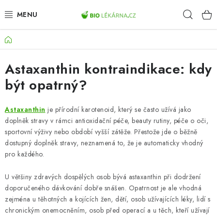
Přejít
Hleda
na
obsah
Domů
AKCE
Astaxanthin kontraindikace: kdy
DOPLŇKY STRAVY
být opatrný?
PŘÍRODNÍ KOSMETIKA
Astaxanthin
je přírodní karotenoid, který se často užívá jako
SPORT
doplněk stravy v rámci antioxidační péče, beauty rutiny, péče o oči,
sportovní výživy nebo období vyšší zátěže. Přestože jde o běžně
ZDRAVÉ POTRAVINY
dostupný doplněk stravy, neznamená to, že je automaticky vhodný
pro každého.
PŘÍSTROJE
U většiny zdravých dospělých osob bývá astaxanthin při dodržení
doporučeného dávkování dobře snášen. Opatrnost je ale vhodná
ZDRAVOTNÍ OKRUHY
zejména u těhotných a kojících žen, dětí, osob užívajících léky, lidí s
chronickým onemocněním, osob před operací a u těch, kteří užívají