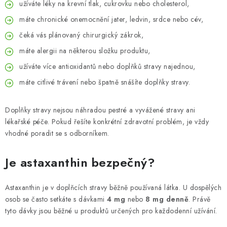
užíváte léky na krevní tlak, cukrovku nebo cholesterol,
máte chronické onemocnění jater, ledvin, srdce nebo cév,
čeká vás plánovaný chirurgický zákrok,
máte alergii na některou složku produktu,
užíváte více antioxidantů nebo doplňků stravy najednou,
máte citlivé trávení nebo špatně snášíte doplňky stravy.
Doplňky stravy nejsou náhradou pestré a vyvážené stravy ani
lékařské péče. Pokud řešíte konkrétní zdravotní problém, je vždy
vhodné poradit se s odborníkem.
Je astaxanthin bezpečný?
Astaxanthin je v doplňcích stravy běžně používaná látka. U dospělých
osob se často setkáte s dávkami
4 mg
nebo
8 mg denně
. Právě
tyto dávky jsou běžné u produktů určených pro každodenní užívání.