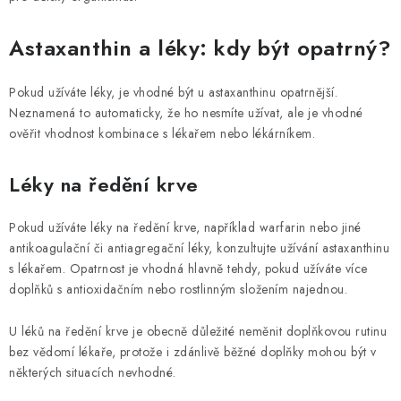
Astaxanthin a léky: kdy být opatrný?
Pokud užíváte léky, je vhodné být u astaxanthinu opatrnější.
Neznamená to automaticky, že ho nesmíte užívat, ale je vhodné
ověřit vhodnost kombinace s lékařem nebo lékárníkem.
Léky na ředění krve
Pokud užíváte léky na ředění krve, například warfarin nebo jiné
antikoagulační či antiagregační léky, konzultujte užívání astaxanthinu
s lékařem. Opatrnost je vhodná hlavně tehdy, pokud užíváte více
doplňků s antioxidačním nebo rostlinným složením najednou.
U léků na ředění krve je obecně důležité neměnit doplňkovou rutinu
bez vědomí lékaře, protože i zdánlivě běžné doplňky mohou být v
některých situacích nevhodné.