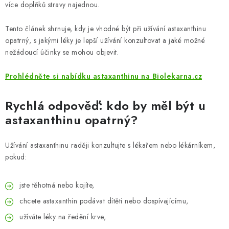
ZNAČKY
více doplňků stravy najednou.
Tento článek shrnuje, kdy je vhodné být při užívání astaxanthinu
Odborný garant MUDr. Monika Klaudysová
Jak nakupovat
opatrný, s jakými léky je lepší užívání konzultovat a jaké možné
GDPR
Obchodní podmínky
Kontakty
Slovník pojmů
nežádoucí účinky se mohou objevit.
Moje objednávka
Mapa serveru
Prohlédněte si nabídku astaxanthinu na Biolekarna.cz
Rychlá odpověď: kdo by měl být u
astaxanthinu opatrný?
Užívání astaxanthinu raději konzultujte s lékařem nebo lékárníkem,
pokud:
jste těhotná nebo kojíte,
chcete astaxanthin podávat dítěti nebo dospívajícímu,
užíváte léky na ředění krve,