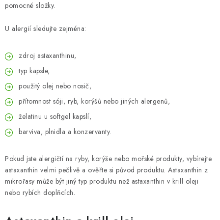
pomocné složky.
U alergií sledujte zejména:
zdroj astaxanthinu,
typ kapsle,
použitý olej nebo nosič,
přítomnost sóji, ryb, korýšů nebo jiných alergenů,
želatinu u softgel kapslí,
barviva, plnidla a konzervanty.
Pokud jste alergičtí na ryby, korýše nebo mořské produkty, vybírejte
astaxanthin velmi pečlivě a ověřte si původ produktu. Astaxanthin z
mikrořasy může být jiný typ produktu než astaxanthin v krill oleji
nebo rybích doplňcích.