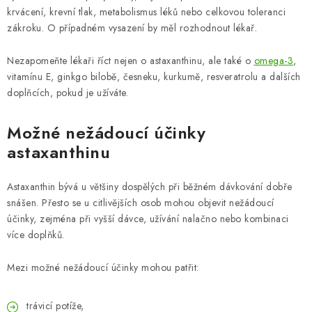
krvácení, krevní tlak, metabolismus léků nebo celkovou toleranci
zákroku. O případném vysazení by měl rozhodnout lékař.
Nezapomeňte lékaři říct nejen o astaxanthinu, ale také o
omega-3
,
vitamínu E, ginkgo bilobě, česneku, kurkumě, resveratrolu a dalších
doplňcích, pokud je užíváte.
Možné nežádoucí účinky
astaxanthinu
Astaxanthin bývá u většiny dospělých při běžném dávkování dobře
snášen. Přesto se u citlivějších osob mohou objevit nežádoucí
účinky, zejména při vyšší dávce, užívání nalačno nebo kombinaci
více doplňků.
Mezi možné nežádoucí účinky mohou patřit:
trávicí potíže,