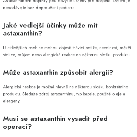
Astaxanthinové doplňky jsou obvykle určeny pro dospělé. Dětem je
nepodávejte bez doporučení pediatra.
Jaké vedlejší účinky může mít
astaxanthin?
U citlivějších osob se mohou objevit trávicí potíže, nevolnost, měkčí
stolice, průjem nebo alergická reakce na některou složku produktu.
Může astaxanthin způsobit alergii?
Alergická reakce je možná hlavně na některou složku konkrétního
produktu. Sledujte zdroj astaxanthinu, typ kapsle, použité oleje a
alergeny.
Musí se astaxanthin vysadit před
operací?