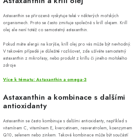
Astaxanthin a
krill olej
Astaxanthin se přirozeně vyskytuje také v některých mořských
organismech. Proto se často zmiňuje společně s krill olejem. Krill
olej ale není totéž co samostatný astaxanthin.
Pokud máte alergii na korýše, krill olej pro vás může být nevhodný.
V takovém případě je důležité rozlišovat, zda užíváte samostatný
astaxanthin z mikrořasy, nebo produkt z krillu či jiného mořského
zdroje.
Více k tématu: Astaxanthin a omega-3
Astaxanthin a kombinace s dalšími
antioxidanty
Astaxanthin se často kombinuje s dalšími antioxidanty, například s
vitamínem C, vitamínem E, kvercetinem, resveratrolem, koenzymem
Q10, selenem nebo zinkem. Taková kombinace může být součástí