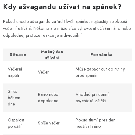
Kdy ašvagandu užívat na spánek?
Pokud chcete ašvagandu zařadit kvůli spánku, nejčastěji se zkouší
večerní užívání. Někomu ale může více vyhovovat užívání ráno nebo
odpoledne, protože reakce je individuální.
Možný čas
Situace
Poznámka
užívání
Večerní
Může zapadnout do rutiny
Večer
napětí
před spaním
Stres
Ráno nebo
Vhodné při denní
během
dopoledne
psychické zátěži
dne
Ospalost
Pokud tlumí přes den,
Spíše večer
po užití
neužívat ráno