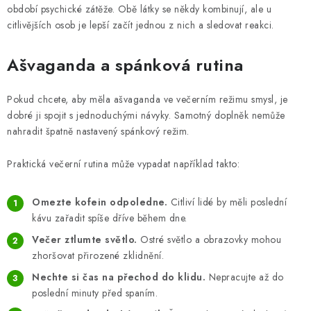
období psychické zátěže. Obě látky se někdy kombinují, ale u
citlivějších osob je lepší začít jednou z nich a sledovat reakci.
Ašvaganda a spánková rutina
Pokud chcete, aby měla ašvaganda ve večerním režimu smysl, je
dobré ji spojit s jednoduchými návyky. Samotný doplněk nemůže
nahradit špatně nastavený spánkový režim.
Praktická večerní rutina může vypadat například takto:
Omezte kofein odpoledne.
Citliví lidé by měli poslední
kávu zařadit spíše dříve během dne.
Večer ztlumte světlo.
Ostré světlo a obrazovky mohou
zhoršovat přirozené zklidnění.
Nechte si čas na přechod do klidu.
Nepracujte až do
poslední minuty před spaním.