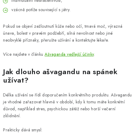
individuální nesnášenlivost,
vzácně potíže související s játry.
Pokud se objeví zežloutnutí kůže nebo očí, tmavá moč, výrazná
únava, bolest v pravém podžebří, silná nevolnost nebo jiné
neobvyklé příznaky, přerušte užívání a kontaktujte lékaře.
Více najdete v článku
Ašvaganda vedlejší účinky
.
Jak dlouho ašvagandu na spánek
užívat?
Délka užívání se řídí doporučením konkrétního produktu. Ašvagandu
je vhodné zařazovat hlavně v období, kdy k tomu máte konkrétní
důvod, například stres, psychickou zátěž nebo horší večerní
zklidnění.
Prakticky dává smysl: