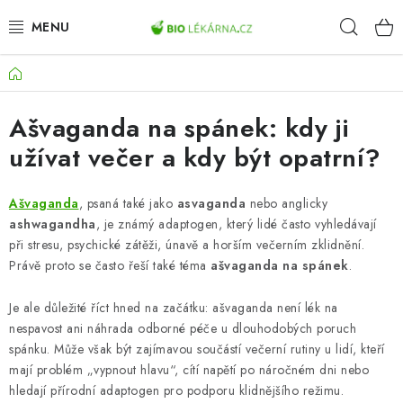
Přejít
Hleda
na
obsah
Domů
AKCE
Ašvaganda na spánek: kdy ji
DOPLŇKY STRAVY
užívat večer a kdy být opatrní?
PŘÍRODNÍ KOSMETIKA
Ašvaganda
, psaná také jako
asvaganda
nebo anglicky
SPORT
ashwagandha
, je známý adaptogen, který lidé často vyhledávají
při stresu, psychické zátěži, únavě a horším večerním zklidnění.
ZDRAVÉ POTRAVINY
Právě proto se často řeší také téma
ašvaganda na spánek
.
Je ale důležité říct hned na začátku: ašvaganda není lék na
PŘÍSTROJE
nespavost ani náhrada odborné péče u dlouhodobých poruch
spánku. Může však být zajímavou součástí večerní rutiny u lidí, kteří
ZDRAVOTNÍ OKRUHY
mají problém „vypnout hlavu“, cítí napětí po náročném dni nebo
hledají přírodní adaptogen pro podporu klidnějšího režimu.