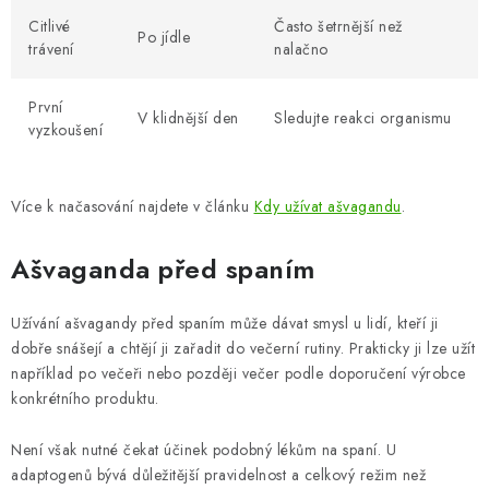
Citlivé
Často šetrnější než
Po jídle
trávení
nalačno
První
V klidnější den
Sledujte reakci organismu
vyzkoušení
Více k načasování najdete v článku
Kdy užívat ašvagandu
.
Ašvaganda před spaním
Užívání ašvagandy před spaním může dávat smysl u lidí, kteří ji
dobře snášejí a chtějí ji zařadit do večerní rutiny. Prakticky ji lze užít
například po večeři nebo později večer podle doporučení výrobce
konkrétního produktu.
Není však nutné čekat účinek podobný lékům na spaní. U
adaptogenů bývá důležitější pravidelnost a celkový režim než