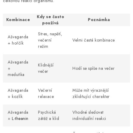
celkovou reakci organismu.
Kdy se často
Kombinace
Poznámka
používá
Stres, napětí,
Ašvaganda
večerní
Velmi častá kombinace
+ hořčík
režim
Ašvaganda
Klidnější
+
Hodí se spíše na večer
večer
meduňka
Ašvaganda
Večerní
Může mít výraznější
+ kozlík
relaxace
zklidňující charakter
Ašvaganda
Psychická
Vhodné sledovat
+
L-theanin
zátěž a klid
individuální reakci