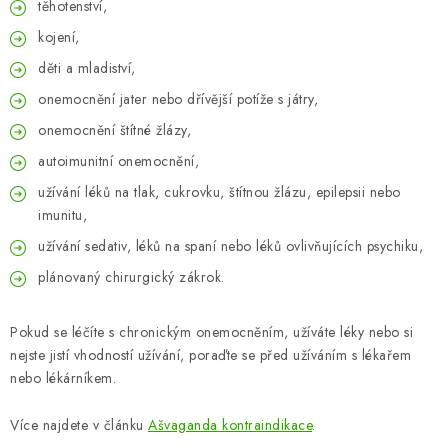
těhotenství,
kojení,
děti a mladiství,
onemocnění jater nebo dřívější potíže s játry,
onemocnění štítné žlázy,
autoimunitní onemocnění,
užívání léků na tlak, cukrovku, štítnou žlázu, epilepsii nebo
imunitu,
užívání sedativ, léků na spaní nebo léků ovlivňujících psychiku,
plánovaný chirurgický zákrok.
Pokud se léčíte s chronickým onemocněním, užíváte léky nebo si
nejste jistí vhodností užívání, poraďte se před užíváním s lékařem
nebo lékárníkem.
Více najdete v článku
Ašvaganda kontraindikace
.