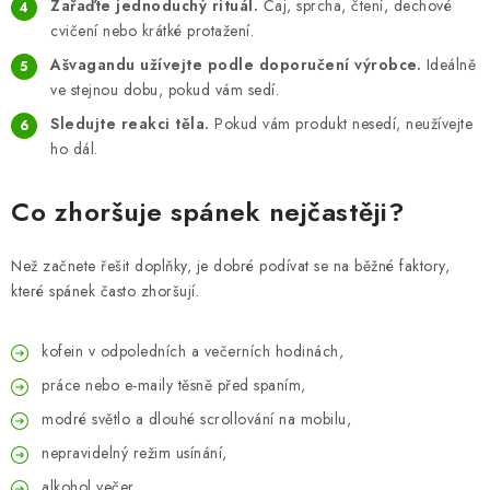
Zařaďte jednoduchý rituál.
Čaj, sprcha, čtení, dechové
cvičení nebo krátké protažení.
Ašvagandu užívejte podle doporučení výrobce.
Ideálně
ve stejnou dobu, pokud vám sedí.
Sledujte reakci těla.
Pokud vám produkt nesedí, neužívejte
ho dál.
Co zhoršuje spánek nejčastěji?
Než začnete řešit doplňky, je dobré podívat se na běžné faktory,
které spánek často zhoršují.
kofein v odpoledních a večerních hodinách,
práce nebo e-maily těsně před spaním,
modré světlo a dlouhé scrollování na mobilu,
nepravidelný režim usínání,
alkohol večer,