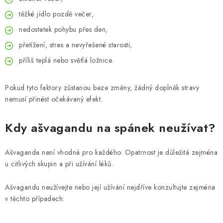
těžké jídlo pozdě večer,
nedostatek pohybu přes den,
přetížení, stres a nevyřešené starosti,
příliš teplá nebo světlá ložnice.
Pokud tyto faktory zůstanou beze změny, žádný doplněk stravy
nemusí přinést očekávaný efekt.
Kdy ašvagandu na spánek neužívat?
Ašvaganda není vhodná pro každého. Opatrnost je důležitá zejména
u citlivých skupin a při užívání léků.
Ašvagandu neužívejte nebo její užívání nejdříve konzultujte zejména
v těchto případech: