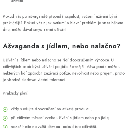
užívání.
Pokud vás po ašvagandě přepadá ospalost, večerní užívání bývá
praktičtější. Pokud vás nijak netlumí a hlavní problém je stres během
dne, může dávat smysl ranní užívání.
Ašvaganda s jídlem, nebo nalačno?
Užívání s jídlem nebo nalačno se řídí doporučením výrobce. U
citlivějších osob bývá užívání po jídle šetrnější. Ašvaganda může u
některých lidí způsobit zažívací potíže, nevolnost nebo průjem, proto
je vhodné sledovat vlastní toleranci.
Prakticky platí:
vždy sledujte doporučení na etiketě produktu,
při citlivém trávení zvolte užívání s jídlem nebo po jídle,
nezačínejte nejvyšší dávkou, pokud jste citlivější,