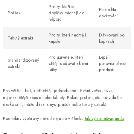
Pro ty, kteří si
Flexibilita
Prášek
doplňky míchají do
dávkování
nápojů
Pro ty, kteří nechtějí
Dávkování po
Tekutý extrakt
kapsle
kapkách
Pro uživatele, kteří
Lepší
Standardizovaný
chtějí sledovat aktivní
porovnatelnost
extrakt
látky
produktu
Pro většinu lidí, kteří chtějí jednoduché užívání večer, bývají
nejpraktičtější kapsle nebo tablety. Pokud preferujete individuální
dávkování, může dávat smysl prášek nebo tekutý extrakt.
Podrobný výběrový návod najdete v článku
Jak vybrat ašvagandu
.