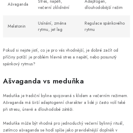
Stres, napětí,
Adaptogen,
Ašvaganda
večerní zklidnění
dlouhodobější režim
Usínání, změna
Regulace spánkového
Melatonin
rytmu, jet lag
rytmu
Pokud si nejste jistí, co je pro vás vhodnější, je dobré začít od
příčiny potíží: je problém hlavně stres a napětí, nebo posunutý
spánkový rytmus?
Ašvaganda vs meduňka
Meduňka je tradiční bylina spojovaná s klidem a večerním režimem.
Ašvaganda má širší adaptogenní charakter a lidé ji často volí také
při stresu, únavě a dlouhodobé zátěži.
Meduňka může být vhodná pro jednoduchý večerní bylinný rituál,
zatímco ašvaganda se hodí spíše jako pravidelnější doplněk v