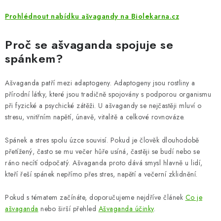
ZNAČKY
Prohlédnout nabídku ašvagandy na Biolekarna.cz
Odborný garant MUDr. Monika Klaudysová
Jak nakupovat
Proč se ašvaganda spojuje se
GDPR
Obchodní podmínky
Kontakty
Slovník pojmů
spánkem?
Moje objednávka
Mapa serveru
Ašvaganda patří mezi adaptogeny. Adaptogeny jsou rostliny a
přírodní látky, které jsou tradičně spojovány s podporou organismu
při fyzické a psychické zátěži. U ašvagandy se nejčastěji mluví o
stresu, vnitřním napětí, únavě, vitalitě a celkové rovnováze.
Spánek a stres spolu úzce souvisí. Pokud je člověk dlouhodobě
přetížený, často se mu večer hůře usíná, častěji se budí nebo se
ráno necítí odpočatý. Ašvaganda proto dává smysl hlavně u lidí,
kteří řeší spánek nepřímo přes stres, napětí a večerní zklidnění.
Pokud s tématem začínáte, doporučujeme nejdříve článek
Co je
ašvaganda
nebo širší přehled
Ašvaganda účinky
.