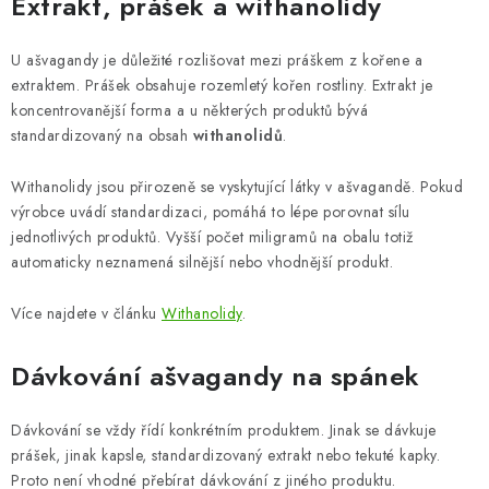
Extrakt, prášek a withanolidy
U ašvagandy je důležité rozlišovat mezi práškem z kořene a
extraktem. Prášek obsahuje rozemletý kořen rostliny. Extrakt je
koncentrovanější forma a u některých produktů bývá
standardizovaný na obsah
withanolidů
.
Withanolidy jsou přirozeně se vyskytující látky v ašvagandě. Pokud
výrobce uvádí standardizaci, pomáhá to lépe porovnat sílu
jednotlivých produktů. Vyšší počet miligramů na obalu totiž
automaticky neznamená silnější nebo vhodnější produkt.
Více najdete v článku
Withanolidy
.
Dávkování ašvagandy na spánek
Dávkování se vždy řídí konkrétním produktem. Jinak se dávkuje
prášek, jinak kapsle, standardizovaný extrakt nebo tekuté kapky.
Proto není vhodné přebírat dávkování z jiného produktu.