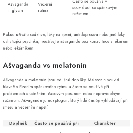
Často se používá v
Ašvaganda
Večerní
souvislosti se spánkovým
+
glycin
rutina
režimem
Pokud užíváte sedativa, léky na spaní, antidepresiva nebo jiné léky
ovlivňující psychiku, neužívejte ašvagandu bez konzultace s lékařem
nebo lékárníkem.
Ašvaganda vs melatonin
Ašvaganda a melatonin jsou odlišné doplňky. Melatonin souvisí
hlavně s řízením spánkového rytmu a často se používá při
problémech s usínáním, časovým posunem nebo nepravidelným
režimem. Ašvaganda je adaptogen, který lidé častěji vyhledávají při
stresu a večerním napětí.
Doplněk
Často se používá při
Charakter