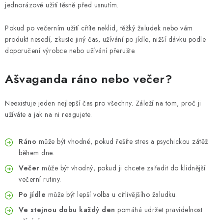
jednorázové užití těsně před usnutím.
Pokud po večerním užití cítíte neklid, těžký žaludek nebo vám
produkt nesedí, zkuste jiný čas, užívání po jídle, nižší dávku podle
doporučení výrobce nebo užívání přerušte.
Ašvaganda ráno nebo večer?
Neexistuje jeden nejlepší čas pro všechny. Záleží na tom, proč ji
užíváte a jak na ni reagujete.
Ráno
může být vhodné, pokud řešíte stres a psychickou zátěž
během dne.
Večer
může být vhodný, pokud ji chcete zařadit do klidnější
večerní rutiny.
Po jídle
může být lepší volba u citlivějšího žaludku.
Ve stejnou dobu každý den
pomáhá udržet pravidelnost