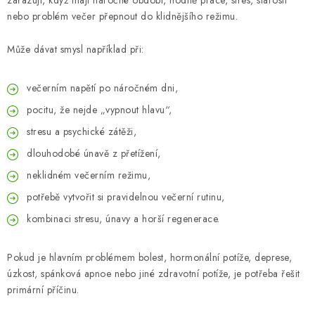
zařazují, když mají náročné období, hodně práce, stres, starosti
nebo problém večer přepnout do klidnějšího režimu.
Může dávat smysl například při:
večerním napětí po náročném dni,
pocitu, že nejde „vypnout hlavu“,
stresu a psychické zátěži,
dlouhodobé únavě z přetížení,
neklidném večerním režimu,
potřebě vytvořit si pravidelnou večerní rutinu,
kombinaci stresu, únavy a horší regenerace.
Pokud je hlavním problémem bolest, hormonální potíže, deprese,
úzkost, spánková apnoe nebo jiné zdravotní potíže, je potřeba řešit
primární příčinu.