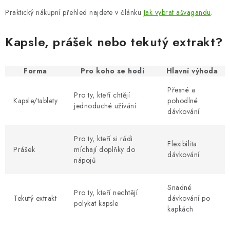
Praktický nákupní přehled najdete v článku
Jak vybrat ašvagandu
.
Kapsle, prášek nebo tekutý extrakt?
Forma
Pro koho se hodí
Hlavní výhoda
Přesné a
Pro ty, kteří chtějí
Kapsle/tablety
pohodlné
jednoduché užívání
dávkování
Pro ty, kteří si rádi
Flexibilita
Prášek
míchají doplňky do
dávkování
nápojů
Snadné
Pro ty, kteří nechtějí
Tekutý extrakt
dávkování po
polykat kapsle
kapkách