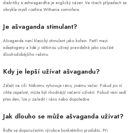
diakritiky a ashwagandha je anglický název. Ve všech případech se
obvykle myslí rostlina Withania somnifera.
Je ašvaganda stimulant?
Ašvaganda není klasický stimulant jako kofein. Patří mezi
adaptogeny a lidé ji většinou užívají pravidelně jako součást
dlouhodobějšího režimu.
Kdy je lepší užívat ašvagandu?
Záleží na cíli. Někomu vyhovuje ráno, jinému večer. Pokud po ní
cítíte ospalost, může být vhodnější večerní užívání. Pokud vám sedí
přes den, lze ji zařadit i ráno nebo dopoledne.
Jak dlouho se může ašvaganda užívat?
Řiďte se doporučením výrobce konkrétního produktu. Při