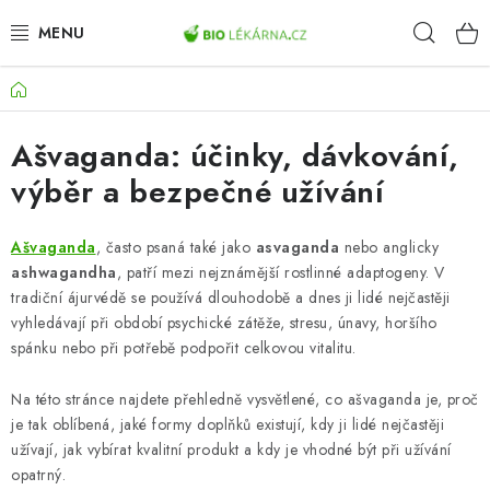
Přejít
Hleda
na
obsah
Domů
AKCE
Ašvaganda: účinky, dávkování,
DOPLŇKY STRAVY
výběr a bezpečné užívání
PŘÍRODNÍ KOSMETIKA
Ašvaganda
, často psaná také jako
asvaganda
nebo anglicky
SPORT
ashwagandha
, patří mezi nejznámější rostlinné adaptogeny. V
tradiční ájurvédě se používá dlouhodobě a dnes ji lidé nejčastěji
ZDRAVÉ POTRAVINY
vyhledávají při období psychické zátěže, stresu, únavy, horšího
spánku nebo při potřebě podpořit celkovou vitalitu.
PŘÍSTROJE
Na této stránce najdete přehledně vysvětlené, co ašvaganda je, proč
je tak oblíbená, jaké formy doplňků existují, kdy ji lidé nejčastěji
ZDRAVOTNÍ OKRUHY
užívají, jak vybírat kvalitní produkt a kdy je vhodné být při užívání
opatrný.