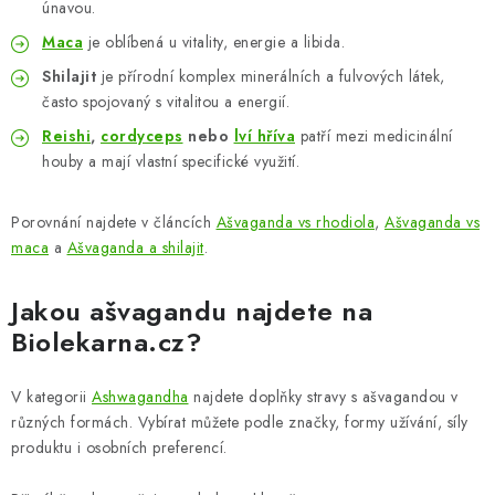
únavou.
Maca
je oblíbená u vitality, energie a libida.
Shilajit
je přírodní komplex minerálních a fulvových látek,
často spojovaný s vitalitou a energií.
Reishi
,
cordyceps
nebo
lví hříva
patří mezi medicinální
houby a mají vlastní specifické využití.
Porovnání najdete v článcích
Ašvaganda vs rhodiola
,
Ašvaganda vs
maca
a
Ašvaganda a shilajit
.
Jakou ašvagandu najdete na
Biolekarna.cz?
V kategorii
Ashwagandha
najdete doplňky stravy s ašvagandou v
různých formách. Vybírat můžete podle značky, formy užívání, síly
produktu i osobních preferencí.