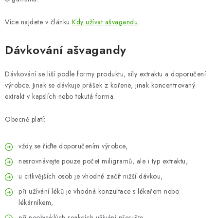
Více najdete v článku
Kdy užívat ašvagandu
.
Dávkování ašvagandy
Dávkování se liší podle formy produktu, síly extraktu a doporučení
výrobce. Jinak se dávkuje prášek z kořene, jinak koncentrovaný
extrakt v kapslích nebo tekutá forma.
Obecně platí:
vždy se řiďte doporučením výrobce,
nesrovnávejte pouze počet miligramů, ale i typ extraktu,
u citlivějších osob je vhodné začít nižší dávkou,
při užívání léků je vhodná konzultace s lékařem nebo
lékárníkem,
při neobvyklých reakcích užívání přerušte.