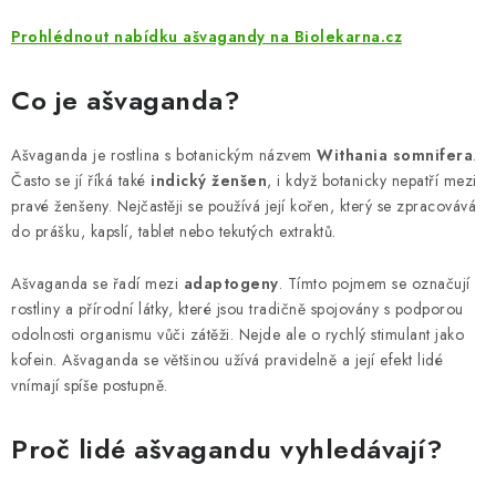
ZNAČKY
Prohlédnout nabídku ašvagandy na Biolekarna.cz
Odborný garant MUDr. Monika Klaudysová
Jak nakupovat
Co je ašvaganda?
GDPR
Obchodní podmínky
Kontakty
Slovník pojmů
Moje objednávka
Mapa serveru
Ašvaganda je rostlina s botanickým názvem
Withania somnifera
.
Často se jí říká také
indický ženšen
, i když botanicky nepatří mezi
pravé ženšeny. Nejčastěji se používá její kořen, který se zpracovává
do prášku, kapslí, tablet nebo tekutých extraktů.
Ašvaganda se řadí mezi
adaptogeny
. Tímto pojmem se označují
rostliny a přírodní látky, které jsou tradičně spojovány s podporou
odolnosti organismu vůči zátěži. Nejde ale o rychlý stimulant jako
kofein. Ašvaganda se většinou užívá pravidelně a její efekt lidé
vnímají spíše postupně.
Proč lidé ašvagandu vyhledávají?