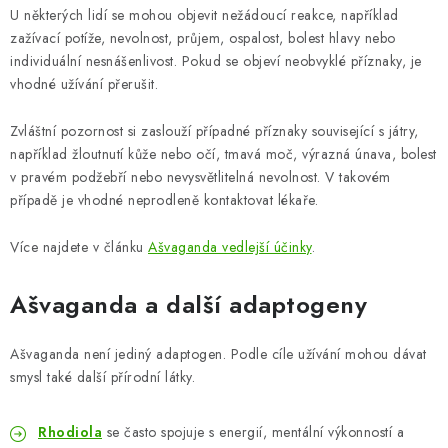
U některých lidí se mohou objevit nežádoucí reakce, například
zažívací potíže, nevolnost, průjem, ospalost, bolest hlavy nebo
individuální nesnášenlivost. Pokud se objeví neobvyklé příznaky, je
vhodné užívání přerušit.
Zvláštní pozornost si zaslouží případné příznaky související s játry,
například žloutnutí kůže nebo očí, tmavá moč, výrazná únava, bolest
v pravém podžebří nebo nevysvětlitelná nevolnost. V takovém
případě je vhodné neprodleně kontaktovat lékaře.
Více najdete v článku
Ašvaganda vedlejší účinky
.
Ašvaganda a další adaptogeny
Ašvaganda není jediný adaptogen. Podle cíle užívání mohou dávat
smysl také další přírodní látky.
Rhodiola
se často spojuje s energií, mentální výkonností a