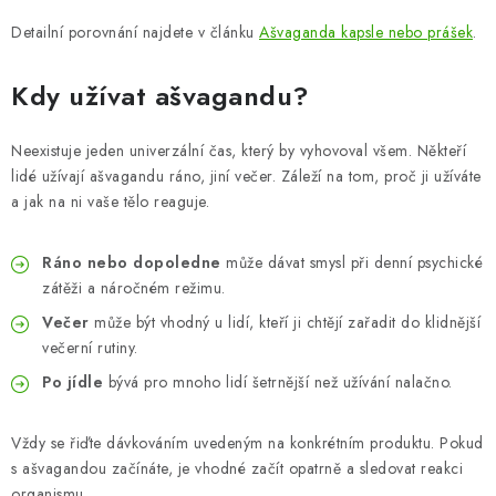
Detailní porovnání najdete v článku
Ašvaganda kapsle nebo prášek
.
Kdy užívat ašvagandu?
Neexistuje jeden univerzální čas, který by vyhovoval všem. Někteří
lidé užívají ašvagandu ráno, jiní večer. Záleží na tom, proč ji užíváte
a jak na ni vaše tělo reaguje.
Ráno nebo dopoledne
může dávat smysl při denní psychické
zátěži a náročném režimu.
Večer
může být vhodný u lidí, kteří ji chtějí zařadit do klidnější
večerní rutiny.
Po jídle
bývá pro mnoho lidí šetrnější než užívání nalačno.
Vždy se řiďte dávkováním uvedeným na konkrétním produktu. Pokud
s ašvagandou začínáte, je vhodné začít opatrně a sledovat reakci
organismu.