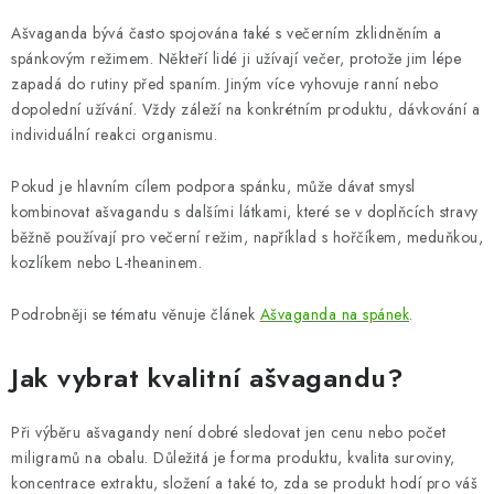
Ašvaganda bývá často spojována také s večerním zklidněním a
spánkovým režimem. Někteří lidé ji užívají večer, protože jim lépe
zapadá do rutiny před spaním. Jiným více vyhovuje ranní nebo
dopolední užívání. Vždy záleží na konkrétním produktu, dávkování a
individuální reakci organismu.
Pokud je hlavním cílem podpora spánku, může dávat smysl
kombinovat ašvagandu s dalšími látkami, které se v doplňcích stravy
běžně používají pro večerní režim, například s hořčíkem, meduňkou,
kozlíkem nebo L-theaninem.
Podrobněji se tématu věnuje článek
Ašvaganda na spánek
.
Jak vybrat kvalitní ašvagandu?
Při výběru ašvagandy není dobré sledovat jen cenu nebo počet
miligramů na obalu. Důležitá je forma produktu, kvalita suroviny,
koncentrace extraktu, složení a také to, zda se produkt hodí pro váš