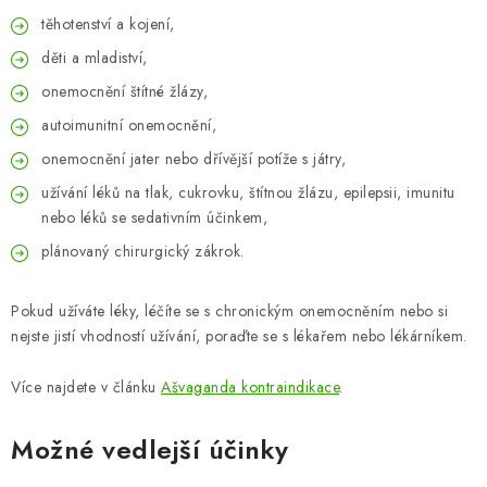
těhotenství a kojení,
děti a mladiství,
onemocnění štítné žlázy,
autoimunitní onemocnění,
onemocnění jater nebo dřívější potíže s játry,
užívání léků na tlak, cukrovku, štítnou žlázu, epilepsii, imunitu
nebo léků se sedativním účinkem,
plánovaný chirurgický zákrok.
Pokud užíváte léky, léčíte se s chronickým onemocněním nebo si
nejste jistí vhodností užívání, poraďte se s lékařem nebo lékárníkem.
Více najdete v článku
Ašvaganda kontraindikace
.
Možné vedlejší účinky