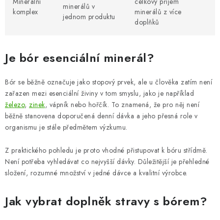
Minerální
celkový příjem
minerálů v
komplex
minerálů z více
jednom produktu
doplňků
Je bór esenciální minerál?
Bór se běžně označuje jako stopový prvek, ale u člověka zatím není
zařazen mezi esenciální živiny v tom smyslu, jako je například
železo
,
zinek
, vápník nebo hořčík. To znamená, že pro něj není
běžně stanovena doporučená denní dávka a jeho přesná role v
organismu je stále předmětem výzkumu.
Z praktického pohledu je proto vhodné přistupovat k bóru střídmě.
Není potřeba vyhledávat co nejvyšší dávky. Důležitější je přehledné
složení, rozumné množství v jedné dávce a kvalitní výrobce.
Jak vybrat doplněk stravy s bórem?