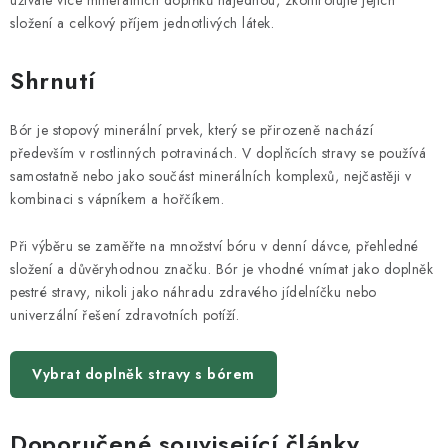
užíváte více minerálních doplňků najednou, zkontrolujte jejich
složení a celkový příjem jednotlivých látek.
Shrnutí
Bór je stopový minerální prvek, který se přirozeně nachází
především v rostlinných potravinách. V doplňcích stravy se používá
samostatně nebo jako součást minerálních komplexů, nejčastěji v
kombinaci s vápníkem a hořčíkem.
Při výběru se zaměřte na množství bóru v denní dávce, přehledné
složení a důvěryhodnou značku. Bór je vhodné vnímat jako doplněk
pestré stravy, nikoli jako náhradu zdravého jídelníčku nebo
univerzální řešení zdravotních potíží.
Vybrat doplněk stravy s bórem
Doporučené související články