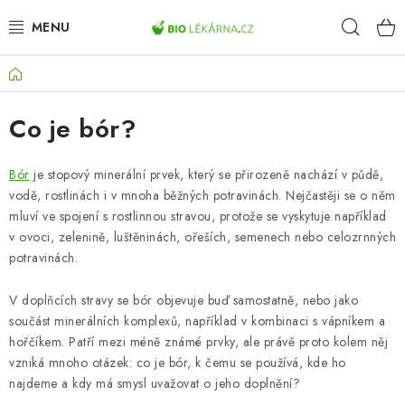
Přejít
Hleda
na
obsah
Domů
AKCE
Co je bór?
DOPLŇKY STRAVY
PŘÍRODNÍ KOSMETIKA
Bór
je stopový minerální prvek, který se přirozeně nachází v půdě,
vodě, rostlinách i v mnoha běžných potravinách. Nejčastěji se o něm
mluví ve spojení s rostlinnou stravou, protože se vyskytuje například
SPORT
v ovoci, zelenině, luštěninách, ořeších, semenech nebo celozrnných
potravinách.
ZDRAVÉ POTRAVINY
V doplňcích stravy se bór objevuje buď samostatně, nebo jako
PŘÍSTROJE
součást minerálních komplexů, například v kombinaci s vápníkem a
hořčíkem. Patří mezi méně známé prvky, ale právě proto kolem něj
ZDRAVOTNÍ OKRUHY
vzniká mnoho otázek: co je bór, k čemu se používá, kde ho
najdeme a kdy má smysl uvažovat o jeho doplnění?