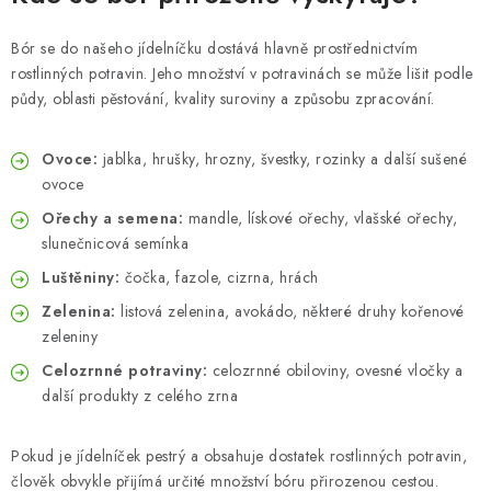
Bór se do našeho jídelníčku dostává hlavně prostřednictvím
rostlinných potravin. Jeho množství v potravinách se může lišit podle
půdy, oblasti pěstování, kvality suroviny a způsobu zpracování.
Ovoce:
jablka, hrušky, hrozny, švestky, rozinky a další sušené
ovoce
Ořechy a semena:
mandle, lískové ořechy, vlašské ořechy,
slunečnicová semínka
Luštěniny:
čočka, fazole, cizrna, hrách
Zelenina:
listová zelenina, avokádo, některé druhy kořenové
zeleniny
Celozrnné potraviny:
celozrnné obiloviny, ovesné vločky a
další produkty z celého zrna
Pokud je jídelníček pestrý a obsahuje dostatek rostlinných potravin,
člověk obvykle přijímá určité množství bóru přirozenou cestou.