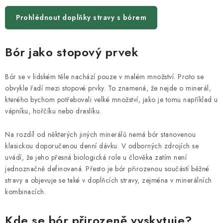
ZNAČKY
Prohlédnout doplňky stravy s bórem
Odborný garant MUDr. Monika Klaudysová
Jak nakupovat
GDPR
Obchodní podmínky
Kontakty
Slovník pojmů
Bór jako stopový prvek
Moje objednávka
Mapa serveru
Bór se v lidském těle nachází pouze v malém množství. Proto se
obvykle řadí mezi stopové prvky. To znamená, že nejde o minerál,
kterého bychom potřebovali velké množství, jako je tomu například u
vápníku, hořčíku nebo draslíku.
Na rozdíl od některých jiných minerálů nemá bór stanovenou
klasickou doporučenou denní dávku. V odborných zdrojích se
uvádí, že jeho přesná biologická role u člověka zatím není
jednoznačně definovaná. Přesto je bór přirozenou součástí běžné
stravy a objevuje se také v doplňcích stravy, zejména v minerálních
kombinacích.
Kde se bór přirozeně vyskytuje?