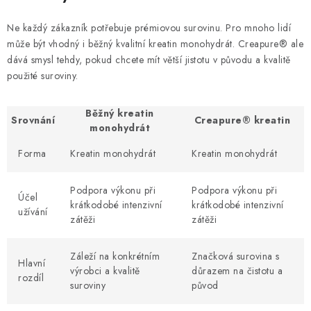
Ne každý zákazník potřebuje prémiovou surovinu. Pro mnoho lidí
může být vhodný i běžný kvalitní kreatin monohydrát. Creapure® ale
dává smysl tehdy, pokud chcete mít větší jistotu v původu a kvalitě
použité suroviny.
Běžný kreatin
Srovnání
Creapure® kreatin
monohydrát
Forma
Kreatin monohydrát
Kreatin monohydrát
Podpora výkonu při
Podpora výkonu při
Účel
krátkodobé intenzivní
krátkodobé intenzivní
užívání
zátěži
zátěži
Záleží na konkrétním
Značková surovina s
Hlavní
výrobci a kvalitě
důrazem na čistotu a
rozdíl
suroviny
původ