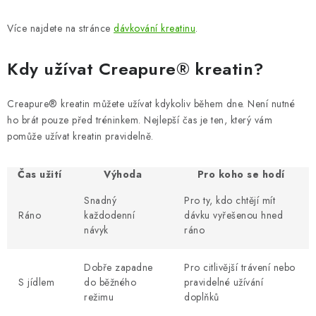
Více najdete na stránce
dávkování kreatinu
.
Kdy užívat Creapure® kreatin?
Creapure® kreatin můžete užívat kdykoliv během dne. Není nutné
ho brát pouze před tréninkem. Nejlepší čas je ten, který vám
pomůže užívat kreatin pravidelně.
Čas užití
Výhoda
Pro koho se hodí
Snadný
Pro ty, kdo chtějí mít
Ráno
každodenní
dávku vyřešenou hned
návyk
ráno
Dobře zapadne
Pro citlivější trávení nebo
S jídlem
do běžného
pravidelné užívání
režimu
doplňků