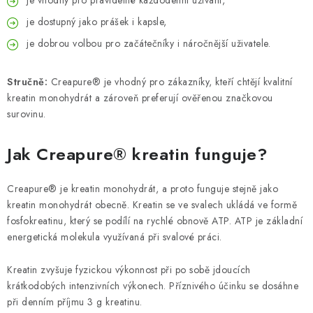
je vhodný pro pravidelné každodenní užívání,
je dostupný jako prášek i kapsle,
je dobrou volbou pro začátečníky i náročnější uživatele.
Stručně:
Creapure® je vhodný pro zákazníky, kteří chtějí kvalitní
kreatin monohydrát a zároveň preferují ověřenou značkovou
surovinu.
Jak Creapure® kreatin funguje?
Creapure® je kreatin monohydrát, a proto funguje stejně jako
kreatin monohydrát obecně. Kreatin se ve svalech ukládá ve formě
fosfokreatinu, který se podílí na rychlé obnově ATP. ATP je základní
energetická molekula využívaná při svalové práci.
Kreatin zvyšuje fyzickou výkonnost při po sobě jdoucích
krátkodobých intenzivních výkonech. Příznivého účinku se dosáhne
při denním příjmu 3 g kreatinu.