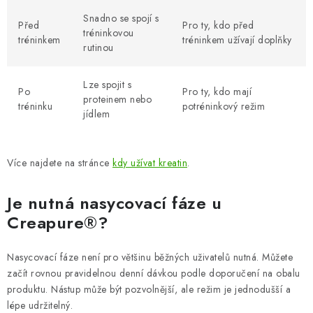
Snadno se spojí s
Před
Pro ty, kdo před
tréninkovou
tréninkem
tréninkem užívají doplňky
rutinou
Lze spojit s
Po
Pro ty, kdo mají
proteinem nebo
tréninku
potréninkový režim
jídlem
Více najdete na stránce
kdy užívat kreatin
.
Je nutná nasycovací fáze u
Creapure®?
Nasycovací fáze není pro většinu běžných uživatelů nutná. Můžete
začít rovnou pravidelnou denní dávkou podle doporučení na obalu
produktu. Nástup může být pozvolnější, ale režim je jednodušší a
lépe udržitelný.