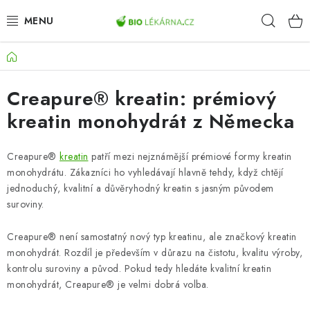
Přejít
Hleda
na
obsah
Domů
AKCE
Creapure® kreatin: prémiový
DOPLŇKY STRAVY
kreatin monohydrát z Německa
PŘÍRODNÍ KOSMETIKA
Creapure®
kreatin
patří mezi nejznámější prémiové formy kreatin
SPORT
monohydrátu. Zákazníci ho vyhledávají hlavně tehdy, když chtějí
jednoduchý, kvalitní a důvěryhodný kreatin s jasným původem
ZDRAVÉ POTRAVINY
suroviny.
Creapure® není samostatný nový typ kreatinu, ale značkový kreatin
PŘÍSTROJE
monohydrát. Rozdíl je především v důrazu na čistotu, kvalitu výroby,
kontrolu suroviny a původ. Pokud tedy hledáte kvalitní kreatin
ZDRAVOTNÍ OKRUHY
monohydrát, Creapure® je velmi dobrá volba.