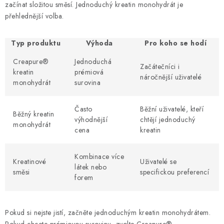
začínat složitou směsí. Jednoduchý kreatin monohydrát je
přehlednější volba.
Typ produktu
Výhoda
Pro koho se hodí
Creapure®
Jednoduchá
Začátečníci i
kreatin
prémiová
náročnější uživatelé
monohydrát
surovina
Často
Běžní uživatelé, kteří
Běžný kreatin
výhodnější
chtějí jednoduchý
monohydrát
cena
kreatin
Kombinace více
Kreatinové
Uživatelé se
látek nebo
směsi
specifickou preferencí
forem
Pokud si nejste jistí, začněte jednoduchým kreatin monohydrátem.