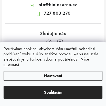
info
@
biolekarna.cz
727 803 270
Používáme cookies, abychom Vám umožnili pohodlné
prohlížení webu a díky analýze provozu webu neustále
Z
zlepšovali jeho funkce, výkon a použitelnost.
Více
á
informací
Novinky
p
a
Nastavení
Jak na klidné trávení na cestách
Informace pro vás
t
4.8.2026
í
Odborný garant MUDr. Monika Klaudysová
Přijímáme online platby
Fava boby: výživná luštěnina plná rostlinných bílkovin, vlákniny a
Souhlasím
Jak nakupovat
minerálů
Oblíbené
3.8.2026
GDPR