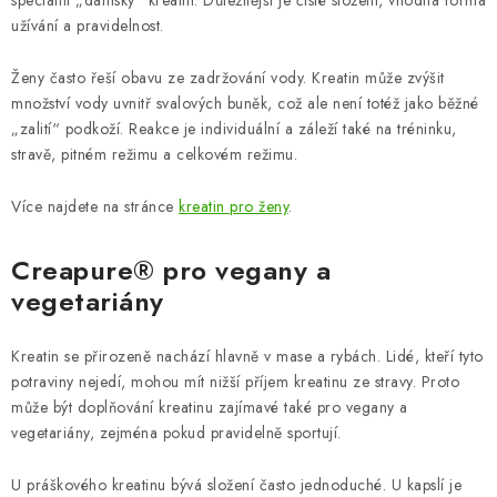
speciální „dámský“ kreatin. Důležitější je čisté složení, vhodná forma
užívání a pravidelnost.
Ženy často řeší obavu ze zadržování vody. Kreatin může zvýšit
množství vody uvnitř svalových buněk, což ale není totéž jako běžné
„zalití“ podkoží. Reakce je individuální a záleží také na tréninku,
stravě, pitném režimu a celkovém režimu.
Více najdete na stránce
kreatin pro ženy
.
Creapure® pro vegany a
vegetariány
Kreatin se přirozeně nachází hlavně v mase a rybách. Lidé, kteří tyto
potraviny nejedí, mohou mít nižší příjem kreatinu ze stravy. Proto
může být doplňování kreatinu zajímavé také pro vegany a
vegetariány, zejména pokud pravidelně sportují.
U práškového kreatinu bývá složení často jednoduché. U kapslí je