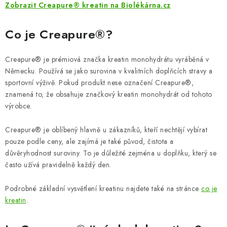
ZNAČKY
Zobrazit Creapure® kreatin na Biolékárna.cz
Odborný garant MUDr. Monika Klaudysová
Jak nakupovat
Co je Creapure®?
GDPR
Obchodní podmínky
Kontakty
Slovník pojmů
Creapure® je prémiová značka kreatin monohydrátu vyráběná v
Moje objednávka
Mapa serveru
Německu. Používá se jako surovina v kvalitních doplňcích stravy a
sportovní výživě. Pokud produkt nese označení Creapure®,
znamená to, že obsahuje značkový kreatin monohydrát od tohoto
výrobce.
Creapure® je oblíbený hlavně u zákazníků, kteří nechtějí vybírat
pouze podle ceny, ale zajímá je také původ, čistota a
důvěryhodnost suroviny. To je důležité zejména u doplňku, který se
často užívá pravidelně každý den.
Podrobné základní vysvětlení kreatinu najdete také na stránce
co je
kreatin
.