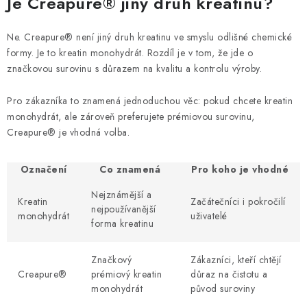
Je Creapure® jiný druh kreatinu?
Ne. Creapure® není jiný druh kreatinu ve smyslu odlišné chemické
formy. Je to kreatin monohydrát. Rozdíl je v tom, že jde o
značkovou surovinu s důrazem na kvalitu a kontrolu výroby.
Pro zákazníka to znamená jednoduchou věc: pokud chcete kreatin
monohydrát, ale zároveň preferujete prémiovou surovinu,
Creapure® je vhodná volba.
Označení
Co znamená
Pro koho je vhodné
Nejznámější a
Kreatin
Začátečníci i pokročilí
nejpoužívanější
monohydrát
uživatelé
forma kreatinu
Značkový
Zákazníci, kteří chtějí
Creapure®
prémiový kreatin
důraz na čistotu a
monohydrát
původ suroviny