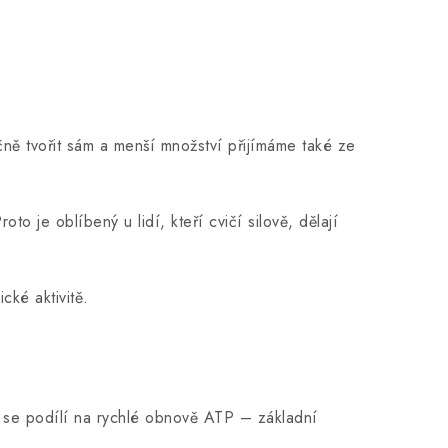
čně tvořit sám a menší množství přijímáme také ze
o je oblíbený u lidí, kteří cvičí silově, dělají
cké aktivitě.
erý se podílí na rychlé obnově ATP – základní