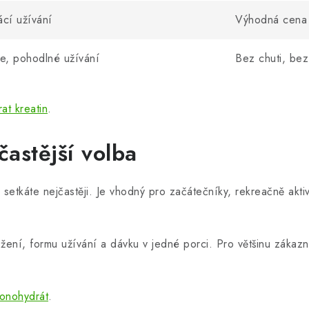
cí užívání
Výhodná cena 
e, pohodlné užívání
Bez chuti, be
rat kreatin
.
častější volba
setkáte nejčastěji. Je vhodný pro začátečníky, rekreačně aktivní
 složení, formu užívání a dávku v jedné porci. Pro většinu zák
monohydrát
.