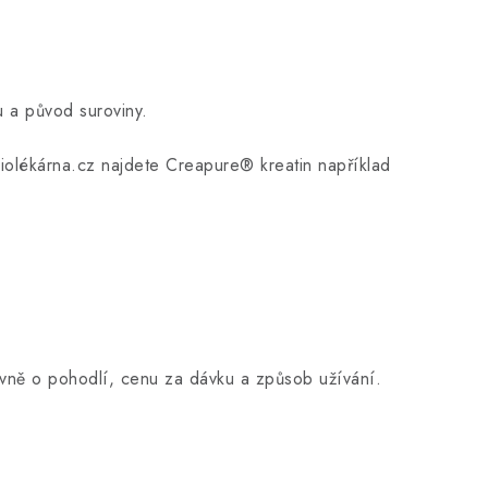
u a původ suroviny.
Biolékárna.cz najdete Creapure® kreatin například
avně o pohodlí, cenu za dávku a způsob užívání.