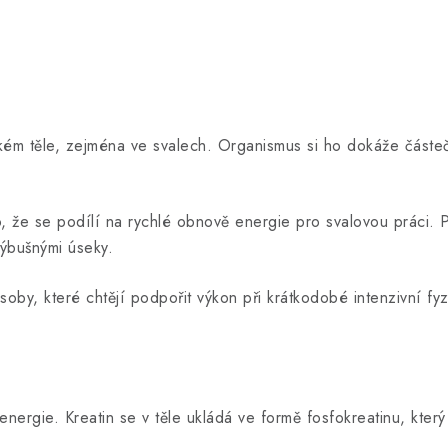
idském těle, zejména ve svalech. Organismus si ho dokáže částe
 že se podílí na rychlé obnově energie pro svalovou práci. Prot
 výbušnými úseky.
by, které chtějí podpořit výkon při krátkodobé intenzivní fyzi
j energie. Kreatin se v těle ukládá ve formě fosfokreatinu, kt