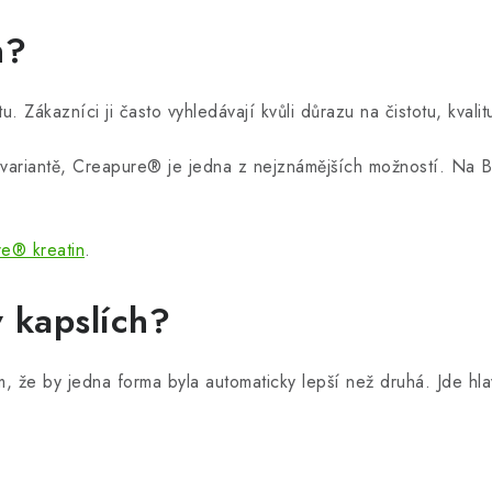
n?
Zákazníci ji často vyhledávají kvůli důrazu na čistotu, kvalit
í variantě, Creapure® je jedna z nejznámějších možností. Na 
e® kreatin
.
v kapslích?
m, že by jedna forma byla automaticky lepší než druhá. Jde hl