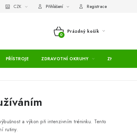
pojmů
CZK
Moje objednávka
Mapa serveru
Přihlášení
Registrace
Prázdný košík
NÁKUPNÍ
KOŠÍK
PŘÍSTROJE
ZDRAVOTNÍ OKRUHY
ZNAČKY
užíváním
 výbušnost a výkon při intenzivním tréninku. Tento
í rutiny.