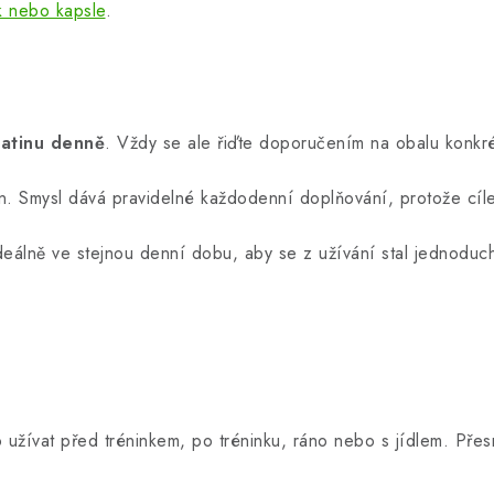
k nebo kapsle
.
eatinu denně
. Vždy se ale řiďte doporučením na obalu konkr
n. Smysl dává pravidelné každodenní doplňování, protože cíle
deálně ve stejnou denní dobu, aby se z užívání stal jednoduc
o užívat před tréninkem, po tréninku, ráno nebo s jídlem. Přesn