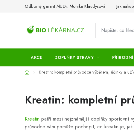
Přejít
Odborný garant MUDr. Monika Klaudysová
Jak nakup
na
obsah
AKCE
DOPLŇKY STRAVY
PŘÍRODNÍ
Domů
Kreatin: kompletní průvodce výběrem, účinky a uží
Kreatin: kompletní p
Kreatin
patří mezi nejznámější doplňky sportovní výž
průvodce vám pomůže pochopit, co kreatin je, jak f