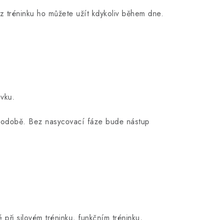
z tréninku ho můžete užít kdykoliv během dne.
vku.
ouhodobě. Bez nasycovací fáze bude nástup
é při silovém tréninku, funkčním tréninku,