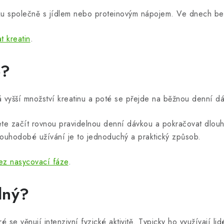
inku společně s jídlem nebo proteinovým nápojem. Ve dnech be
t kreatin
.
e?
 vyšší množství kreatinu a poté se přejde na běžnou denní dá
žete začít rovnou pravidelnou denní dávkou a pokračovat dl
dlouhodobé užívání je to jednoduchý a praktický způsob.
bez nasycovací fáze
.
dný?
se věnují intenzivní fyzické aktivitě. Typicky ho využívají lid