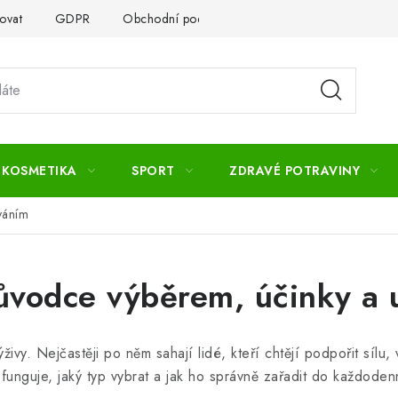
ovat
GDPR
Obchodní podmínky
Kontakty
Slovník 
 KOSMETIKA
SPORT
ZDRAVÉ POTRAVINY
váním
růvodce výběrem, účinky a 
ivy. Nejčastěji po něm sahají lidé, kteří chtějí podpořit sílu,
unguje, jaký typ vybrat a jak ho správně zařadit do každodenn