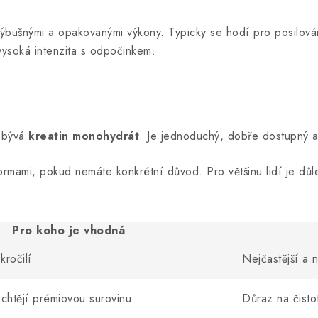
výbušnými a opakovanými výkony. Typicky se hodí pro posilování
á vysoká intenzita s odpočinkem.
u bývá
kreatin monohydrát
. Je jednoduchý, dobře dostupný a 
rmami, pokud nemáte konkrétní důvod. Pro většinu lidí je důleži
Pro koho je vhodná
kročilí
Nejčastější a 
 chtějí prémiovou surovinu
Důraz na čistot