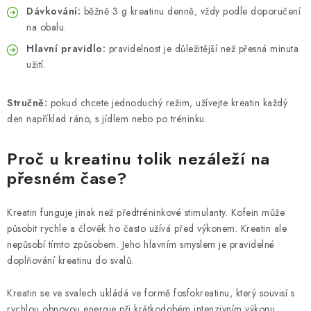
Dávkování:
běžně 3 g kreatinu denně, vždy podle doporučení
na obalu.
Hlavní pravidlo:
pravidelnost je důležitější než přesná minuta
užití.
Stručně:
pokud chcete jednoduchý režim, užívejte kreatin každý
den například ráno, s jídlem nebo po tréninku.
Proč u kreatinu tolik nezáleží na
přesném čase?
Kreatin funguje jinak než předtréninkové stimulanty. Kofein může
působit rychle a člověk ho často užívá před výkonem. Kreatin ale
nepůsobí tímto způsobem. Jeho hlavním smyslem je pravidelné
doplňování kreatinu do svalů.
Kreatin se ve svalech ukládá ve formě fosfokreatinu, který souvisí s
rychlou obnovou energie při krátkodobém intenzivním výkonu.