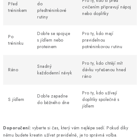
Pro ty, kdo si před
Před
do
cvičením připravují nápoj
tréninkem
předtréninkové
nebo doplňky
rutiny
Dobře se spojuje
Pro ty, kdo mají
Po
s jídlem nebo
pravidelnou
tréninku
proteinem
potréninkovou rutinu
Pro ty, kdo chtějí mít
Snadný
Ráno
dávku vyřešenou hned
každodenní návyk
ráno
Pro ty, kdo užívají
Dobře zapadne
S jídlem
doplňky společně s
do běžného dne
jídlem
Doporučení:
vyberte si čas, který vám nejlépe sedí. Pokud díky
němu budete kreatin užívat pravidelně, je to správná volba.