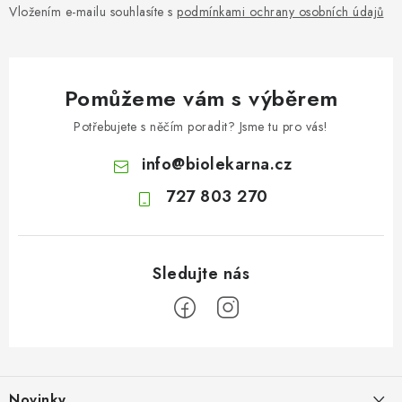
Vložením e-mailu souhlasíte s
podmínkami ochrany osobních údajů
Pomůžeme vám s výběrem
Potřebujete s něčím poradit? Jsme tu pro vás!
info
@
biolekarna.cz
727 803 270
Z
á
Novinky