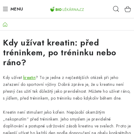
Přejít
Hleda
na
obsah
Domů
AKCE
Kdy užívat kreatin: před
DOPLŇKY STRAVY
tréninkem, po tréninku nebo
PŘÍRODNÍ KOSMETIKA
ráno?
SPORT
Kdy užívat
kreatin
? To je jedna z nejčastějších otázek při jeho
zařazení do sportovní výživy. Dobrá zpráva je, že u kreatinu není
ZDRAVÉ POTRAVINY
přesný čas užití tak důležitý jako pravidelnost. Můžete ho užívat ráno,
s jídlem, před tréninkem, po tréninku nebo kdykoliv během dne.
PŘÍSTROJE
Kreatin není stimulant jako kofein. Nepůsobí okamžitým
ZDRAVOTNÍ OKRUHY
„nakopnutím“ před tréninkem. Jeho smyslem je pravidelné
doplňování a postupné udržování zásob kreatinu ve svalech. Proto je
nejlepší užívat ho každý den podle doporučení na obalu konkrétního