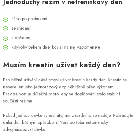
Jednoduchý režim v netréninkový den
ráno po probuzení,
se snídaní,
s obědem,
kdykoliv během dne, kdy si na něj vzpomenete.
Musím kreatin užívat každý den?
Pro běžné užívání dává smysl užívat kreatin každý den. Kreatin se
nebere jen jako jednorázový doplněk těsně před výkonem.
Pravidelnost je důležitá proto, aby se doplňování stalo stabilní
součástí režimu.
Pokud jednou dávku vynecháte, nic zásadního se neděje. Pokračujte
další den běžným způsobem. Není potřeba automaticky
zdvojnásobovat dávku.