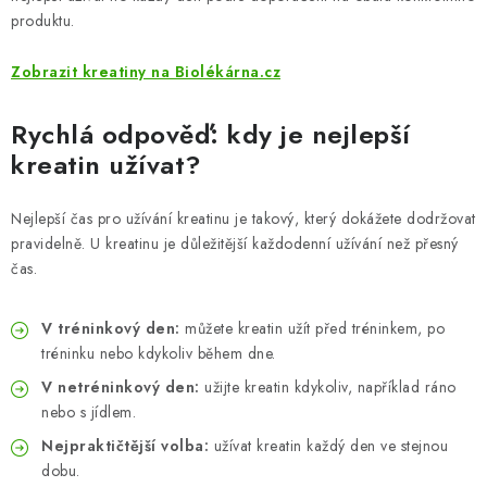
ZNAČKY
produktu.
Odborný garant MUDr. Monika Klaudysová
Jak nakupovat
Zobrazit kreatiny na Biolékárna.cz
GDPR
Obchodní podmínky
Kontakty
Slovník pojmů
Rychlá odpověď: kdy je nejlepší
Moje objednávka
Mapa serveru
kreatin užívat?
Nejlepší čas pro užívání kreatinu je takový, který dokážete dodržovat
pravidelně. U kreatinu je důležitější každodenní užívání než přesný
čas.
V tréninkový den:
můžete kreatin užít před tréninkem, po
tréninku nebo kdykoliv během dne.
V netréninkový den:
užijte kreatin kdykoliv, například ráno
nebo s jídlem.
Nejpraktičtější volba:
užívat kreatin každý den ve stejnou
dobu.