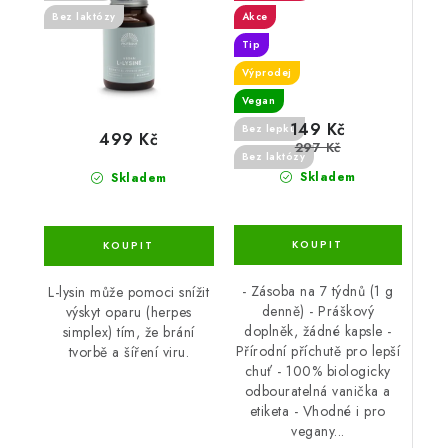
Bez laktózy
Akce
Tip
Výprodej
Vegan
149 Kč
Bez lepku
499 Kč
297 Kč
Bez laktózy
Skladem
Skladem
- Zásoba na 7 týdnů (1 g
L-lysin může pomoci snížit
denně) - Práškový
výskyt oparu (herpes
doplněk, žádné kapsle -
simplex) tím, že brání
Přírodní příchutě pro lepší
tvorbě a šíření viru.
chuť - 100% biologicky
odbouratelná vanička a
etiketa - Vhodné i pro
vegany...