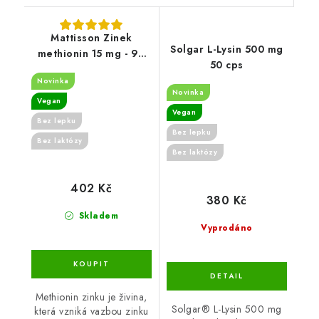
Mattisson Zinek
Solgar L-Lysin 500 mg
methionin 15 mg - 90
50 cps
kapslí
Novinka
Novinka
Vegan
Vegan
Bez lepku
Bez lepku
Bez laktózy
Bez laktózy
402 Kč
380 Kč
Skladem
Vyprodáno
Methionin zinku je živina,
Solgar® L-Lysin 500 mg
která vzniká vazbou zinku