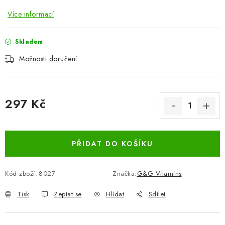
Více informací
Skladem
Možnosti doručení
297 Kč
Měrná cena:
PŘIDAT DO KOŠÍKU
Kód zboží:
8027
Značka:
G&G Vitamins
Tisk
Zeptat se
Hlídat
Sdílet