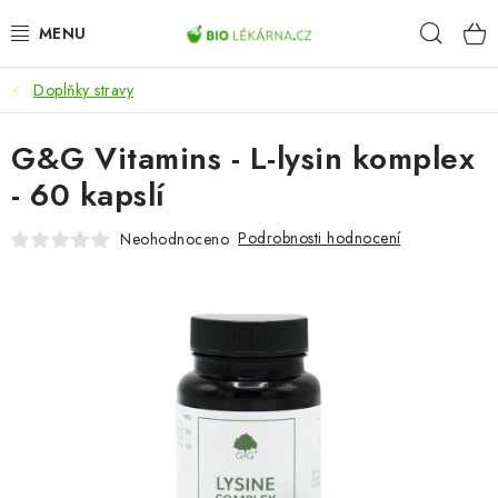
Přejít
Hleda
na
obsah
Doplňky stravy
AKCE
G&G Vitamins - L-lysin komplex
DOPLŇKY STRAVY
- 60 kapslí
PŘÍRODNÍ KOSMETIKA
Podrobnosti hodnocení
Neohodnoceno
SPORT
ZDRAVÉ POTRAVINY
PŘÍSTROJE
ZDRAVOTNÍ OKRUHY