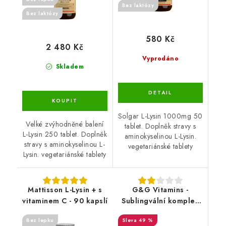
Bez laktózy
Bez laktózy
580 Kč
2 480 Kč
Vyprodáno
Skladem
Solgar L-Lysin 1000mg 50
Velké zvýhodněné balení
tablet. Doplněk stravy s
L-Lysin 250 tablet. Doplněk
aminokyselinou L-Lysin.
stravy s aminokyselinou L-
vegetariánské tablety
Lysin. vegetariánské tablety
Mattisson L-Lysin + s
G&G Vitamins -
vitaminem C - 90 kapslí
Sublingvální komplex
vitamínů B - 50 g
Bez lepku
49 %
prášku - DMS 8.2.2026