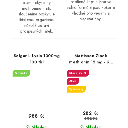
rostlinné kapsle jsou ve
a aminokyseliny
volné formě a jsou košer a
methioninu. Tato
vhodné pro vegany a
sloučenina poskytuje
vegetariány.
lidskému organismu
několik zdraví
prospěšných látek.
Solgar L-Lysin 1000mg
Mattisson Zinek
100 tbl
methionin 15 mg - 90
kapslí-DMS-8/26
Novinka
29 %
Akce
Výprodej
282 Kč
988 Kč
402 Kč
Skladem
Skladem