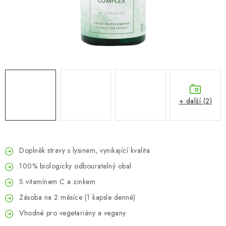
ZNAČKY
Odborný garant MUDr. Monika Klaudysová
Jak nakupovat
GDPR
Obchodní podmínky
Kontakty
Slovník pojmů
Moje objednávka
Mapa serveru
+ další (2)
Doplněk stravy s lysinem, vynikající kvalita
100% biologicky odbouratelný obal
S vitamínem C a zinkem
Zásoba na 2 měsíce (1 kapsle denně)
Vhodné pro vegetariány a vegany