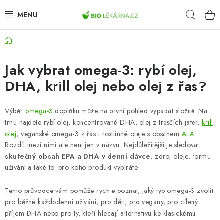
Přejít
Hleda
na
obsah
Domů
AKCE
Jak vybrat omega-3: rybí olej,
DOPLŇKY STRAVY
DHA, krill olej nebo olej z řas?
PŘÍRODNÍ KOSMETIKA
Výběr
omega-3
doplňku může na první pohled vypadat složitě. Na
SPORT
trhu najdete rybí olej, koncentrované DHA, olej z tresčích jater,
krill
olej
, veganské omega-3 z řas i rostlinné oleje s obsahem
ALA
.
ZDRAVÉ POTRAVINY
Rozdíl mezi nimi ale není jen v názvu. Nejdůležitější je sledovat
skutečný obsah EPA a DHA v denní dávce
, zdroj oleje, formu
užívání a také to, pro koho produkt vybíráte.
PŘÍSTROJE
Tento průvodce vám pomůže rychle poznat, jaký typ omega-3 zvolit
ZDRAVOTNÍ OKRUHY
pro běžné každodenní užívání, pro děti, pro vegany, pro cílený
příjem DHA nebo pro ty, kteří hledají alternativu ke klasickému