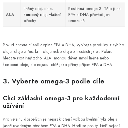
Lněný olej, chia,
Rostlinná omega-3. Tělo ji na
ALA
konopný olej
, vlašské
EPA a DHA převádí jen
ořechy
omezeně.
Pokud chcete cíleně doplnit EPA a DHA, vybírejte produkty z rybího
oleje, oleje z řas, krill oleje nebo oleje z tresčích jater. Pokud
hledáte rostlinný zdroj ALA, mohou dávat smysl lněné nebo
konopné oleje, ale nejsou totéž jako přímý příjem EPA a DHA.
3. Vyberte omega-3 podle cíle
Chci základní omega-3 pro každodenní
užívání
Pro většinu dospělých je nejpraktičtější volbou kvalitní rybí olej s
jasně uvedeným obsahem EPA a DHA. Hodí se pro ty, kteří nejedí