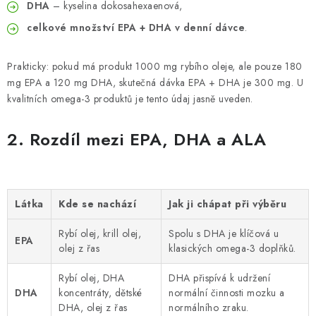
DHA
– kyselina dokosahexaenová,
celkové množství EPA + DHA v denní dávce
.
Prakticky: pokud má produkt 1000 mg rybího oleje, ale pouze 180
mg EPA a 120 mg DHA, skutečná dávka EPA + DHA je 300 mg. U
kvalitních omega-3 produktů je tento údaj jasně uveden.
2. Rozdíl mezi EPA, DHA a ALA
Látka
Kde se nachází
Jak ji chápat při výběru
Rybí olej, krill olej,
Spolu s DHA je klíčová u
EPA
olej z řas
klasických omega-3 doplňků.
Rybí olej, DHA
DHA přispívá k udržení
DHA
koncentráty, dětské
normální činnosti mozku a
DHA, olej z řas
normálního zraku.