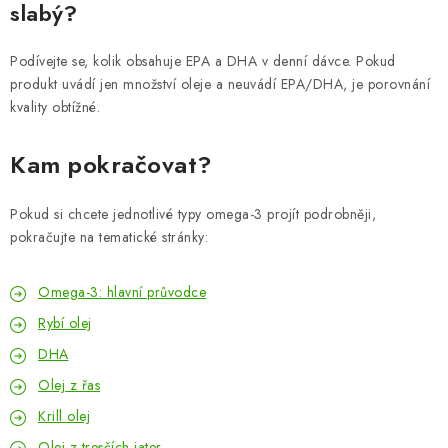
slabý?
Podívejte se, kolik obsahuje EPA a DHA v denní dávce. Pokud
produkt uvádí jen množství oleje a neuvádí EPA/DHA, je porovnání
kvality obtížné.
Kam pokračovat?
Pokud si chcete jednotlivé typy omega-3 projít podrobněji,
pokračujte na tematické stránky:
Omega-3: hlavní průvodce
Rybí olej
DHA
Olej z řas
Krill olej
Olej z tresčích jater