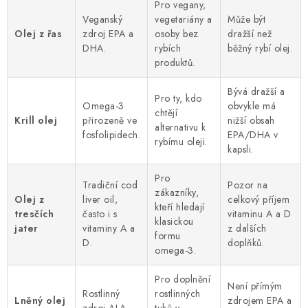
Pro vegany,
Veganský
vegetariány a
Může být
Olej z řas
zdroj EPA a
osoby bez
dražší než
DHA.
rybích
běžný rybí olej.
produktů.
Bývá dražší a
Pro ty, kdo
Omega-3
obvykle má
chtějí
Krill olej
přirozeně ve
nižší obsah
alternativu k
fosfolipidech.
EPA/DHA v
rybímu oleji.
kapsli.
Pro
Tradiční cod
Pozor na
zákazníky,
Olej z
liver oil,
celkový příjem
kteří hledají
tresčích
často i s
vitaminu A a D
klasickou
jater
vitaminy A a
z dalších
formu
D.
doplňků.
omega-3.
Pro doplnění
Není přímým
Rostlinný
rostlinných
Lněný olej
zdrojem EPA a