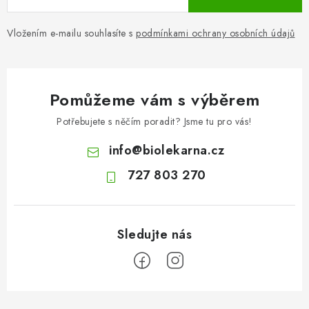
Vložením e-mailu souhlasíte s
podmínkami ochrany osobních údajů
Pomůžeme vám s výběrem
Potřebujete s něčím poradit? Jsme tu pro vás!
info
@
biolekarna.cz
727 803 270
Z