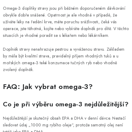
Omega-3 doplňky stravy jsou při běžném doporučeném dávkování
obvykle dobře snášené. Opatrnost je ale vhodná v případě, že
užíváte léky na ředění krve, máte poruchu srážlivosti, čeká vás
operace, jste těhotná, kojíte nebo vybíráte doplněk pro dítě. V těchto
situacích je vhodné poradit se s lékařem nebo lékárníkem.
Doplněk stravy nenahrazuje pestrou a vyváženou stravu. Základem
by měla být kvalitní strava, pravidelný příjem vhodných tuků a u
mořských omega-3 také konzumace tučných ryb nebo vhodně
zvolený doplněk.
FAQ: Jak vybrat omega-3?
Co je při výběru omega-3 nejdůležitější?
Nejdůležitější je skutečný obsah EPA a DHA v denní dávce. Nestačí
sledovat údaj „1000 mg rybího oleje“, protože samotný olej není
totéž jako EPA a DHA.