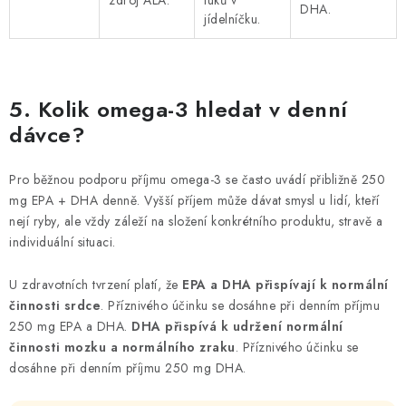
zdroj ALA.
tuků v
DHA.
jídelníčku.
5. Kolik omega-3 hledat v denní
dávce?
Pro běžnou podporu příjmu omega-3 se často uvádí přibližně 250
mg EPA + DHA denně. Vyšší příjem může dávat smysl u lidí, kteří
nejí ryby, ale vždy záleží na složení konkrétního produktu, stravě a
individuální situaci.
U zdravotních tvrzení platí, že
EPA a DHA přispívají k normální
činnosti srdce
. Příznivého účinku se dosáhne při denním příjmu
250 mg EPA a DHA.
DHA přispívá k udržení normální
činnosti mozku a normálního zraku
. Příznivého účinku se
dosáhne při denním příjmu 250 mg DHA.