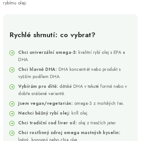
ZNAČKY
rybímu oleji.
Odborný garant MUDr. Monika Klaudysová
Jak nakupovat
GDPR
Obchodní podmínky
Kontakty
Slovník pojmů
Rychlé shrnutí: co vybrat?
Moje objednávka
Mapa serveru
Chci univerzální omega-3:
kvalitní rybí olej s EPA a
DHA.
Chci hlavně DHA:
DHA koncentrát nebo produkt s
vyšším podílem DHA.
Vybírám pro dítě:
dětské DHA v tekuté formě nebo v
dobře snášené variantě.
Jsem vegan/vegetarián:
omega-3 z mořských řas.
Nechci běžný rybí olej:
krill olej.
Chci tradiční cod liver oil:
olej z tresčích jater.
Chci rostlinný zdroj omega mastných kyselin:
lněný, konopný nebo chia olej.