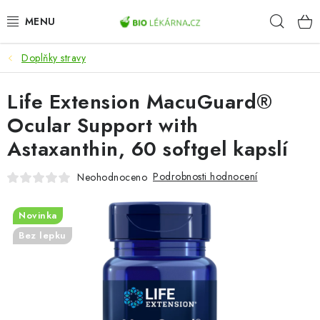
Přejít
Hleda
na
obsah
Doplňky stravy
AKCE
Life Extension MacuGuard®
DOPLŇKY STRAVY
Ocular Support with
PŘÍRODNÍ KOSMETIKA
Astaxanthin, 60 softgel kapslí
SPORT
Podrobnosti hodnocení
Neohodnoceno
ZDRAVÉ POTRAVINY
Novinka
Bez lepku
PŘÍSTROJE
ZDRAVOTNÍ OKRUHY