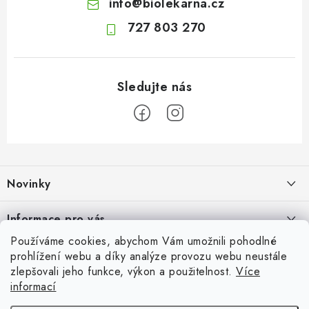
info
@
biolekarna.cz
727 803 270
Z
á
Novinky
p
a
Olivový olej při zácpě: co ukazují klinické studie?
Informace pro vás
t
7.8.2026
Používáme cookies, abychom Vám umožnili pohodlné
í
Odborný garant MUDr. Monika Klaudysová
Přijímáme online platby
prohlížení webu a díky analýze provozu webu neustále
Jak na klidné trávení na cestách
zlepšovali jeho funkce, výkon a použitelnost.
Více
Jak nakupovat
4.8.2026
informací
Oblíbené
GDPR
Fava boby: výživná luštěnina plná rostlinných bílkovin, vlákniny a