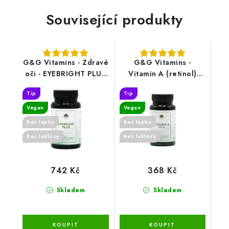
Související produkty
G&G Vitamins - Zdravé
G&G Vitamins -
oči - EYEBRIGHT PLUS
Vitamin A (retinol)
60 cps
5000 iu - 120 kapslí
Tip
Tip
Vegan
Vegan
Bez lepku
Bez lepku
Bez laktózy
Bez laktózy
742 Kč
368 Kč
Skladem
Skladem