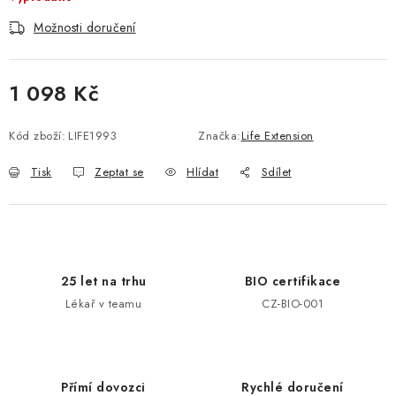
Možnosti doručení
1 098 Kč
Měrná cena:
Kód zboží:
LIFE1993
Značka:
Life Extension
Tisk
Zeptat se
Hlídat
Sdílet
25 let na trhu
BIO certifikace
Lékař v teamu
CZ-BIO-001
Přímí dovozci
Rychlé doručení