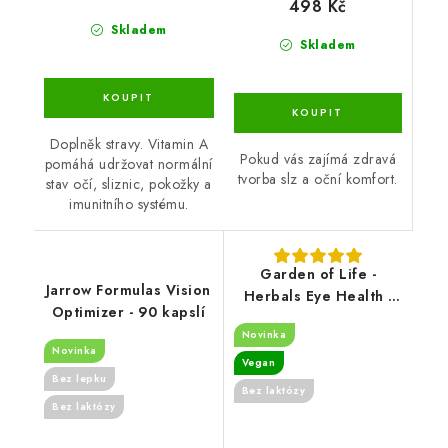
498 Kč
Skladem
Skladem
Doplněk stravy. Vitamin A
Pokud vás zajímá zdravá
pomáhá udržovat normální
tvorba slz a oční komfort.
stav očí, sliznic, pokožky a
imunitního systému.
Garden of Life -
Jarrow Formulas Vision
Herbals Eye Health -
Optimizer - 90 kapslí
30 vegan softgels
Novinka
Novinka
Vegan
Bez lepku
Bez laktózy
Bez laktózy