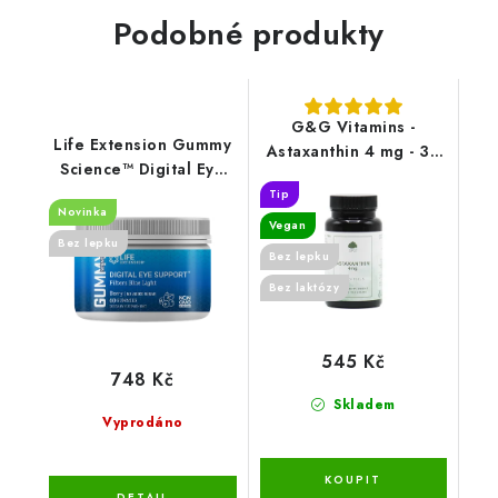
Podobné produkty
G&G Vitamins -
Life Extension Gummy
Astaxanthin 4 mg - 30
Science™ Digital Eye
kapslí
Support (Berry), 60
Tip
Novinka
gummies
Vegan
Bez lepku
Bez lepku
Bez laktózy
545 Kč
748 Kč
Skladem
Vyprodáno