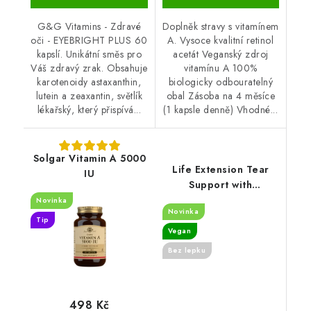
G&G Vitamins - Zdravé
Doplněk stravy s vitamínem
oči - EYEBRIGHT PLUS 60
A. Vysoce kvalitní retinol
kapslí. Unikátní směs pro
acetát Veganský zdroj
Váš zdravý zrak. Obsahuje
vitamínu A 100%
karotenoidy astaxanthin,
biologicky odbouratelný
lutein a zeaxantin, světlík
obal Zásoba na 4 měsíce
lékařský, který přispívá...
(1 kapsle denně) Vhodné...
Solgar Vitamin A 5000
Life Extension Tear
IU
Support with
MaquiBright®, 60 mg,
Novinka
Novinka
30 rostlinných kapslí
Tip
Vegan
Bez lepku
498 Kč