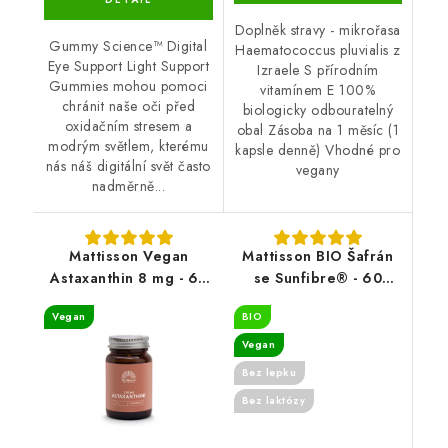
Doplněk stravy - mikrořasa
Gummy Science™ Digital
Haematococcus pluvialis z
Eye Support Light Support
Izraele S přírodním
Gummies mohou pomoci
vitamínem E 100%
chránit naše oči před
biologicky odbouratelný
oxidačním stresem a
obal Zásoba na 1 měsíc (1
modrým světlem, kterému
kapsle denně) Vhodné pro
nás náš digitální svět často
vegany
nadměrně...
Mattisson Vegan
Mattisson BIO Šafrán
Astaxanthin 8 mg - 60
se Sunfibre® - 60
kapslí
kapslí
Vegan
BIO
Vegan
Bez lepku
Bez laktózy