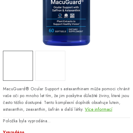
ZNAČKY
Odborný garant MUDr. Monika Klaudysová
Jak nakupovat
GDPR
Obchodní podmínky
Kontakty
Slovník pojmů
Moje objednávka
Mapa serveru
MacuGuard® Ocular Support s astaxanthinem může pomoci chránit
vaše oči po mnoho let tím, že jim poskytne důležité živiny, které jsou
často těžko dostupné. Tento komplexní doplněk obsahuje lutein,
astaxanthin, zeaxanthin, šafrán a další látky.
Více informací
Položka byla vyprodána…
Vyprodáno