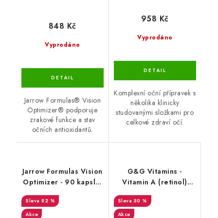
958 Kč
848 Kč
Vyprodáno
Vyprodáno
Komplexní oční přípravek s
Jarrow Formulas® Vision
několika klinicky
Optimizer® podporuje
studovanými složkami pro
zrakové funkce a stav
celkové zdraví očí.
očních antioxidantů.
Jarrow Formulas Vision
G&G Vitamins -
Optimizer - 90 kapslí -
Vitamin A (retinol)
DMS 7/25
5000 iu - 120 kapslí -
82 %
50 %
DMS 9.4.2026
Akce
Akce