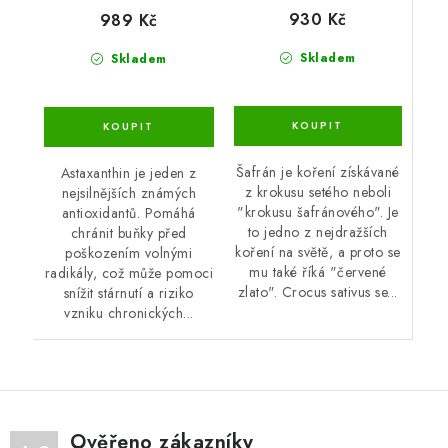
930 Kč
989 Kč
Skladem
Skladem
Šafrán je koření získávané
Astaxanthin je jeden z
z krokusu setého neboli
nejsilnějších známých
"krokusu šafránového". Je
antioxidantů. Pomáhá
to jedno z nejdražších
chránit buňky před
koření na světě, a proto se
poškozením volnými
mu také říká "červené
radikály, což může pomoci
zlato". Crocus sativus se...
snížit stárnutí a riziko
vzniku chronických...
Ověřeno zákazníky