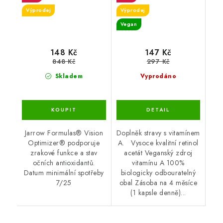
Výprodej
Výprodej
Vegan
148 Kč
147 Kč
848 Kč
297 Kč
Skladem
Vyprodáno
Jarrow Formulas® Vision
Doplněk stravy s vitamínem
Optimizer® podporuje
A. Vysoce kvalitní retinol
zrakové funkce a stav
acetát Veganský zdroj
očních antioxidantů.
vitamínu A 100%
Datum minimální spotřeby
biologicky odbouratelný
7/25
obal Zásoba na 4 měsíce
(1 kapsle denně)...