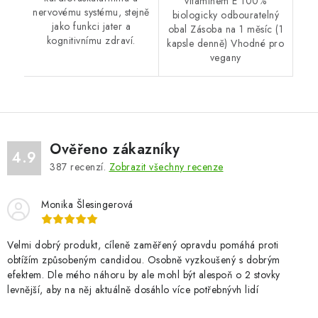
vitamínem E 100%
nervovému systému, stejně
biologicky odbouratelný
jako funkci jater a
obal Zásoba na 1 měsíc (1
kognitivnímu zdraví.
kapsle denně) Vhodné pro
vegany
Ověřeno zákazníky
4.9
387
recenzí.
Zobrazit všechny recenze
Monika Šlesingerová
Velmi dobrý produkt, cíleně zaměřený opravdu pomáhá proti
obtížím způsobeným candidou. Osobně vyzkoušený s dobrým
efektem. Dle mého náhoru by ale mohl být alespoň o 2 stovky
levnější, aby na něj aktuálně dosáhlo více potřebnývh lidí