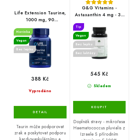
G&G Vitamins -
Life Extension Taurine,
Astaxanthin 4 mg - 30
1000 mg, 90
kapslí
rostlinných kapslí
Tip
Novinka
Vegan
Vegan
Bez lepku
Bez lepku
Bez laktózy
545 Kč
388 Kč
Skladem
Vyprodáno
Doplněk stravy - mikrořasa
Taurin může podporovat
Haematococcus pluvialis z
zrak a poskytovat podporu
Izraele S přírodním
kardiovaskulárnímu a