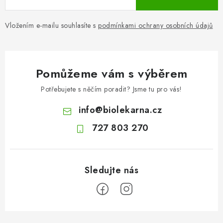
Vložením e-mailu souhlasíte s
podmínkami ochrany osobních údajů
Pomůžeme vám s výběrem
Potřebujete s něčím poradit? Jsme tu pro vás!
info
@
biolekarna.cz
727 803 270
Z