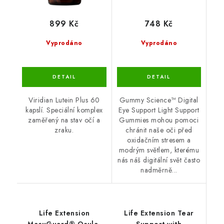
899 Kč
748 Kč
Vyprodáno
Vyprodáno
Viridian Lutein Plus 60
Gummy Science™ Digital
kapslí. Speciální komplex
Eye Support Light Support
zaměřený na stav očí a
Gummies mohou pomoci
zraku.
chránit naše oči před
oxidačním stresem a
modrým světlem, kterému
nás náš digitální svět často
nadměrně...
Life Extension
Life Extension Tear
MacuGuard® Ocular
Support with