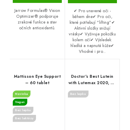
Jarrow Formulas® Vision
✔ Pro unavené oči -
Optimizer® podporuje
během dne✔ Pro oči,
zrakové funkce a stav
které potřebují "lifting"✔
očních antioxidantů.
Aktivní složky snižují
vrásky✔ Vyživuje pokožku
kolem očí✔ Výsledek:
hladká a napnutá kůže✔
Vhodné i pro...
Mattisson Eye Support
Doctor's Best Lutein
– 60 tablet
with Lutemax 2020, 20
mg, 60 Softgels
Novinka
Bez lepku
Vegan
Bez lepku
Bez laktózy