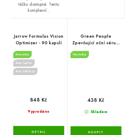
těžko dostupné. Tento
komplexní...
Jarrow Formulas Vision
Green People
Optimizer - 90 kapslí
Zpevňující oční sérum
10 ml
Novinka
Novinka
Bez lepku
Bez laktózy
848 Kč
438 Kč
Vyprodáno
Skladem