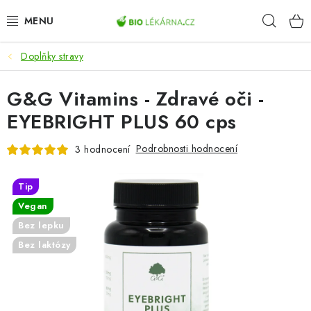
Přejít
Hleda
na
obsah
Doplňky stravy
AKCE
G&G Vitamins - Zdravé oči -
DOPLŇKY STRAVY
EYEBRIGHT PLUS 60 cps
PŘÍRODNÍ KOSMETIKA
Podrobnosti hodnocení
3 hodnocení
SPORT
Tip
ZDRAVÉ POTRAVINY
Vegan
Bez lepku
PŘÍSTROJE
Bez laktózy
ZDRAVOTNÍ OKRUHY