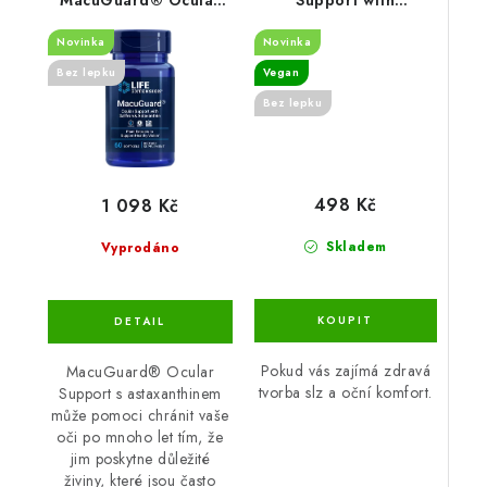
Support with
MaquiBright®, 60 mg,
Novinka
Novinka
Astaxanthin, 60 softgel
30 rostlinných kapslí
kapslí
Bez lepku
Vegan
Bez lepku
498 Kč
1 098 Kč
Skladem
Vyprodáno
Pokud vás zajímá zdravá
MacuGuard® Ocular
tvorba slz a oční komfort.
Support s astaxanthinem
může pomoci chránit vaše
oči po mnoho let tím, že
jim poskytne důležité
živiny, které jsou často