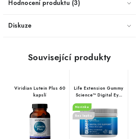
Hodnocení produktu (3)
Diskuze
Související produkty
Viridian Lutein Plus 60
Life Extension Gummy
kapslí
Science™ Digital Eye
Support (Berry), 60
Novinka
gummies
Bez lepku