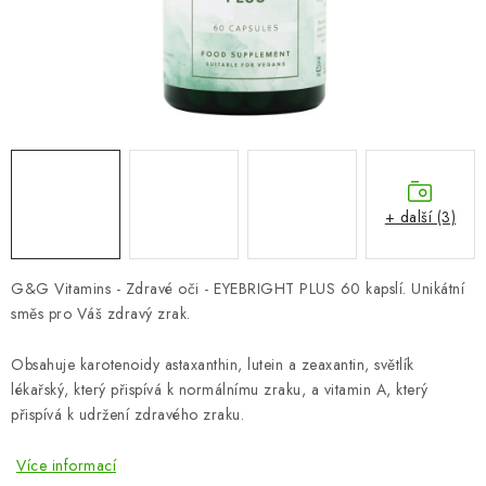
ZNAČKY
Odborný garant MUDr. Monika Klaudysová
Jak nakupovat
GDPR
Obchodní podmínky
Kontakty
Slovník pojmů
Moje objednávka
Mapa serveru
+ další (3)
G&G Vitamins - Zdravé oči - EYEBRIGHT PLUS 60 kapslí. Unikátní
směs pro Váš zdravý zrak.
Obsahuje karotenoidy astaxanthin, lutein a zeaxantin, světlík
lékařský, který přispívá k normálnímu zraku, a vitamin A, který
přispívá k udržení zdravého zraku.
Více informací