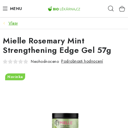
Přejít
Hleda
na
obsah
Vlasy
AKCE
Mielle Rosemary Mint
DOPLŇKY STRAVY
Strengthening Edge Gel 57g
PŘÍRODNÍ KOSMETIKA
Podrobnosti hodnocení
Neohodnoceno
SPORT
Novinka
ZDRAVÉ POTRAVINY
PŘÍSTROJE
ZDRAVOTNÍ OKRUHY