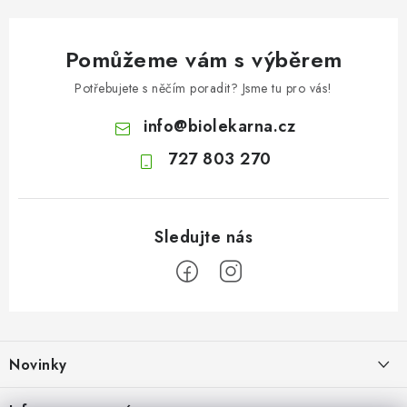
Pomůžeme vám s výběrem
Potřebujete s něčím poradit? Jsme tu pro vás!
info
@
biolekarna.cz
727 803 270
Z
á
Novinky
p
a
Olivový olej při zácpě: co ukazují klinické studie?