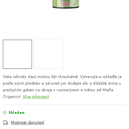
ZNAČKY
Odborný garant MUDr. Monika Klaudysová
Jak nakupovat
GDPR
Obchodní podmínky
Kontakty
Slovník pojmů
Moje objednávka
Mapa serveru
Vaše odrosty vlasů mohou být choulostivé. Vytvarujte a vyhlaďte je
podle svých představ a zároveň jim dodejte sílu a důležité živiny s
posilujícím gelem na okraje s rozmarýnem a mátou od Mielle
Organics!
Více informací
Skladem
Možnosti doručení