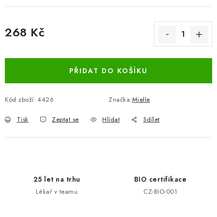
268 Kč
Měrná cena:
PŘIDAT DO KOŠÍKU
Kód zboží:
4426
Značka:
Mielle
Tisk
Zeptat se
Hlídat
Sdílet
25 let na trhu
BIO certifikace
Lékař v teamu
CZ-BIO-001