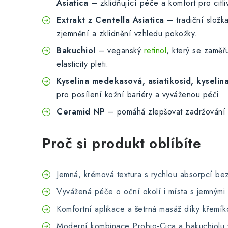
Asiatica
– zklidňující péče a komfort pro citli
Extrakt z Centella Asiatica
– tradiční složk
zjemnění a zklidnění vzhledu pokožky.
Bakuchiol
– veganský
retinol
, který se zaměř
elasticity pleti.
Kyselina medekasová, asiatikosid, kyselina
pro posílení kožní bariéry a vyváženou péči.
Ceramid NP
– pomáhá zlepšovat zadržování vl
Proč si produkt oblíbíte
Jemná, krémová textura s rychlou absorpcí bez
Vyvážená péče o oční okolí i místa s jemnými 
Komfortní aplikace a šetrná masáž díky křemík
Moderní kombinace Probio-Cica a bakuchiolu v