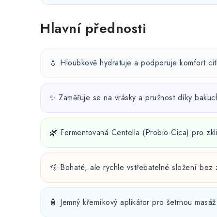
Hlavní přednosti
💧 Hloubkově hydratuje a podporuje komfort citl
✨ Zaměřuje se na vrásky a pružnost díky bakuch
🌿 Fermentovaná Centella (Probio-Cica) pro zkli
🫧 Bohaté, ale rychle vstřebatelné složení bez
🧴 Jemný křemíkový aplikátor pro šetrnou masáž 