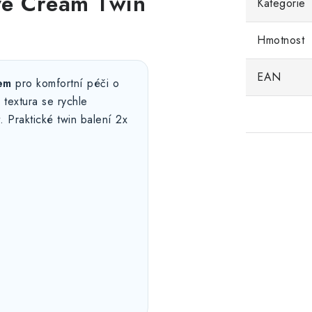
Eye Cream Twin
Kategorie
Hmotnost
EAN
em
pro komfortní péči o
 textura se rychle
. Praktické twin balení 2x