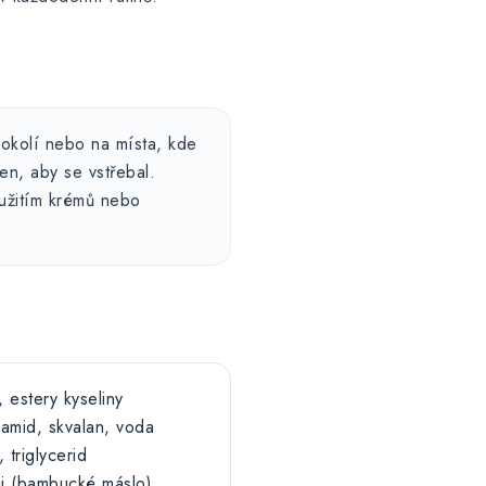
okolí nebo na místa, kde
ven, aby se vstřebal.
užitím krémů nebo
, estery kyseliny
namid, skvalan, voda
 triglycerid
ii (bambucké máslo),