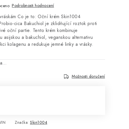
Podrobnosti hodnocení
oceno
 vráskám Co je to: Oční krém Skin1004
obio-cica Bakuchiol je zklidňující roztok proti
tlivé oční partie. Tento krém kombinuje
 asijskou a bakuchiol, veganskou alternativu
ukci kolagenu a redukuje jemné linky a vrásky.
na…
Možnosti doručení
WIN
Značka:
Skin1004