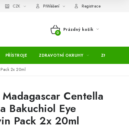
pojmů
CZK
Moje objednávka
Mapa serveru
Přihlášení
Registrace
Prázdný košík
NÁKUPNÍ
KOŠÍK
PŘÍSTROJE
ZDRAVOTNÍ OKRUHY
ZNAČKY
 Pack 2x 20ml
 Madagascar Centella
ca Bakuchiol Eye
in Pack 2x 20ml