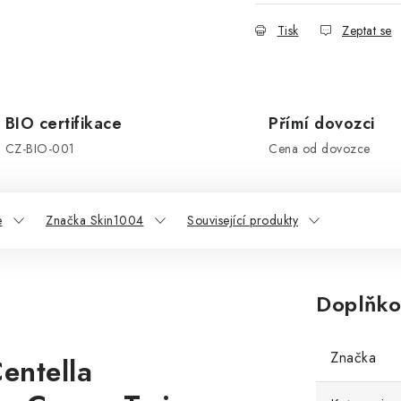
Tisk
Zeptat se
BIO certifikace
Přímí dovozci
CZ-BIO-001
Cena od dovozce
e
Značka Skin1004
Související produkty
Doplňko
Značka
entella