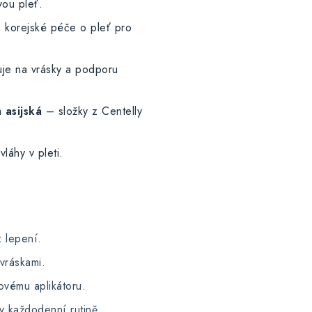
vou pleť.
a korejské péče o pleť pro
uje na vrásky a podporu
 asijská
– složky z Centelly
áhy v pleti.
 lepení.
vráskami.
ovému aplikátoru.
 každodenní rutině.