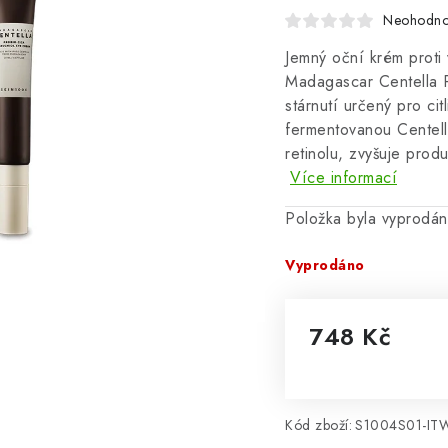
Neohodn
Jemný oční krém proti
Madagascar Centella Pr
stárnutí určený pro ci
fermentovanou Centellu
retinolu, zvyšuje prod
Více informací
Položka byla vyprodá
Vyprodáno
748 Kč
Měrná cena:
Kód zboží:
S1004S01-IT