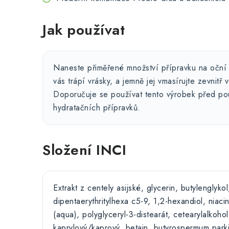
Jak používat
Naneste přiměřené množství přípravku na oční 
vás trápí vrásky, a jemně jej vmasírujte zevnitř 
Doporučuje se používat tento výrobek před po
hydratačních přípravků.
Složení INCI
Extrakt z centely asijské, glycerin, butylenglykol
dipentaerythritylhexa c5-9, 1,2-hexandiol, niaci
(aqua), polyglyceryl-3-distearát, cetearylalkohol,
kaprylový/kaprový, betain, butyrospermum park