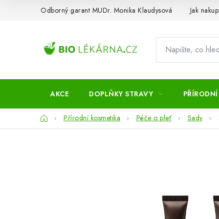
Přejít
Odborný garant MUDr. Monika Klaudysová
Jak nakup
na
obsah
AKCE
DOPLŇKY STRAVY
PŘÍRODNÍ
Domů
Přírodní kosmetika
Péče o pleť
Sady