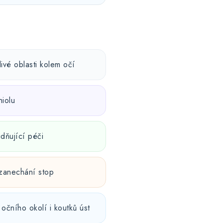
ivé oblasti kolem očí
iolu
dňující péči
 zanechání stop
očního okolí i koutků úst