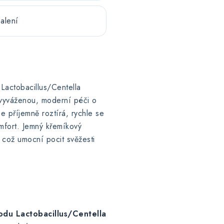
alení
 Lactobacillus/Centella
 vyváženou, moderní péči o
e příjemně roztírá, rychle se
omfort. Jemný křemíkový
, což umocní pocit svěžesti
rodu Lactobacillus/Centella