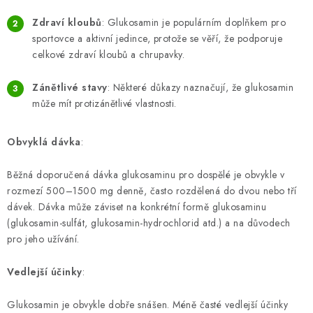
ZNAČKY
Zdraví kloubů
: Glukosamin je populárním doplňkem pro
sportovce a aktivní jedince, protože se věří, že podporuje
Odborný garant MUDr. Monika Klaudysová
Jak nakupovat
celkové zdraví kloubů a chrupavky.
GDPR
Obchodní podmínky
Kontakty
Slovník pojmů
Moje objednávka
Mapa serveru
Zánětlivé stavy
: Některé důkazy naznačují, že glukosamin
může mít protizánětlivé vlastnosti.
Obvyklá dávka
:
Běžná doporučená dávka glukosaminu pro dospělé je obvykle v
rozmezí 500–1500 mg denně, často rozdělená do dvou nebo tří
dávek. Dávka může záviset na konkrétní formě glukosaminu
(glukosamin-sulfát, glukosamin-hydrochlorid atd.) a na důvodech
pro jeho užívání.
Vedlejší účinky
:
Glukosamin je obvykle dobře snášen. Méně časté vedlejší účinky