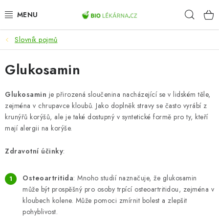
Přejít
Hleda
na
obsah
Slovník pojmů
AKCE
Glukosamin
DOPLŇKY STRAVY
PŘÍRODNÍ KOSMETIKA
Glukosamin
je přirozená sloučenina nacházející se v lidském těle,
zejména v chrupavce kloubů. Jako doplněk stravy se často vyrábí z
krunýřů korýšů, ale je také dostupný v syntetické formě pro ty, kteří
SPORT
mají alergii na korýše.
ZDRAVÉ POTRAVINY
Zdravotní účinky
:
PŘÍSTROJE
Osteoartritida
: Mnoho studií naznačuje, že glukosamin
může být prospěšný pro osoby trpící osteoartritidou, zejména v
ZDRAVOTNÍ OKRUHY
kloubech kolene. Může pomoci zmírnit bolest a zlepšit
pohyblivost.