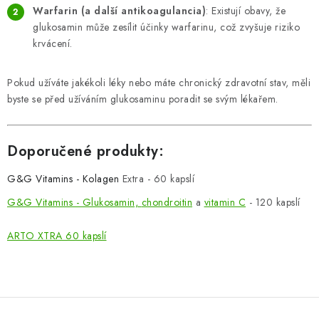
Warfarin (a další antikoagulancia)
: Existují obavy, že
glukosamin může zesílit účinky warfarinu, což zvyšuje riziko
krvácení.
Pokud užíváte jakékoli léky nebo máte chronický zdravotní stav, měli
byste se před užíváním glukosaminu poradit se svým lékařem.
Doporučené produkty:
G&G Vitamins -
Kolagen
Extra - 60 kapslí
G&G Vitamins - Glukosamin,
chondroitin
a
vitamin C
- 120 kapslí
ARTO XTRA 60 kapslí