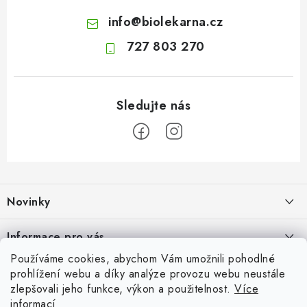
info
@
biolekarna.cz
727 803 270
Z
á
Novinky
p
a
Jak na klidné trávení na cestách
Informace pro vás
t
4.8.2026
Používáme cookies, abychom Vám umožnili pohodlné
í
Odborný garant MUDr. Monika Klaudysová
Přijímáme online platby
prohlížení webu a díky analýze provozu webu neustále
Fava boby: výživná luštěnina plná rostlinných bílkovin, vlákniny a
zlepšovali jeho funkce, výkon a použitelnost.
Více
Jak nakupovat
minerálů
informací
Oblíbené