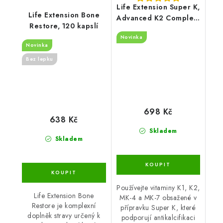
Life Extension Super K,
Life Extension Bone
Advanced K2 Complex,
Restore, 120 kapslí
90 softgel kapslí
Novinka
Novinka
Bez lepku
698 Kč
638 Kč
Skladem
Skladem
Používejte vitaminy K1, K2,
Life Extension Bone
MK-4 a MK-7 obsažené v
Restore je komplexní
přípravku Super K, které
doplněk stravy určený k
podporují antikalcifikaci