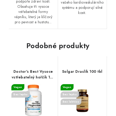
podpoře zdraví kostí.
vašeho kardiovaskulárního
Obsahuje tři vysoce
systému a podporují silné
vstřebatelné formy
kosti.
vápníku, který je klíčový
pro pevnost a hustotu...
Podobné produkty
Doctor's Best Vysoce
Solgar Draslík 100 tbl
vstřebatelný hořčík 100
mg - 240 tablet
Vegan
Vegan
Bez lepku
Bez lepku
Bez laktózy