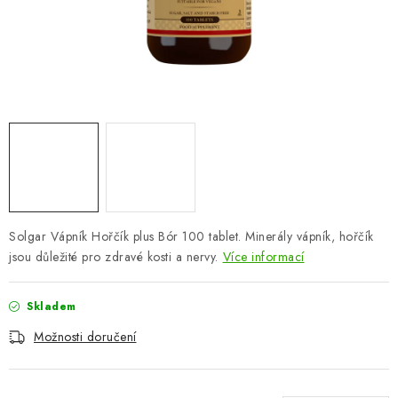
ZNAČKY
Odborný garant MUDr. Monika Klaudysová
Jak nakupovat
GDPR
Obchodní podmínky
Kontakty
Slovník pojmů
Moje objednávka
Mapa serveru
Solgar Vápník Hořčík plus Bór 100 tablet. Minerály vápník, hořčík
jsou důležité pro zdravé kosti a nervy.
Více informací
Skladem
Možnosti doručení