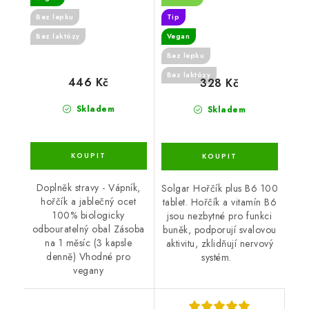
Bez lepku
Tip
Bez laktózy
Vegan
Bez lepku
Bez laktózy
446 Kč
328 Kč
Skladem
Skladem
Doplněk stravy - Vápník,
Solgar Hořčík plus B6 100
hořčík a jablečný ocet
tablet. Hořčík a vitamín B6
100% biologicky
jsou nezbytné pro funkci
odbouratelný obal Zásoba
buněk, podporují svalovou
na 1 měsíc (3 kapsle
aktivitu, zklidňují nervový
denně) Vhodné pro
systém.
vegany