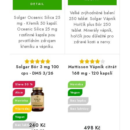
Velké zvýhodněné balení
Solgar Oceanic Silica 25
250 tablet. Solgar Vápník
mg - Křemík 50 kapslí.
Hořčík plus Bór 250
Oceanic Silica 25 mg
tablet. Minerály vápník,
rostlinné kapsle jsou
hořčík jsou důležité pro
prvotřídním zdrojem
zdravé kosti a nervy.
křemíku a vápníku.
Solgar Bór 3 mg 100
Mattisson Vápník citrát
cps - DMS 3/26
168 mg - 120 kapslí
50 %
Novinka
Akce
Vegan
Novinka
Bez lepku
Výprodej
Bez laktózy
Vegan
240 Kč
Bez laktózy
498 Kč