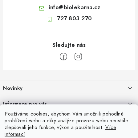
info
@
biolekarna.cz
727 803 270
Z
á
Novinky
p
a
Olivový olej při zácpě: co ukazují klinické studie?
Informace pro vás
t
7.8.2026
Používáme cookies, abychom Vám umožnili pohodlné
í
Odborný garant MUDr. Monika Klaudysová
Přijímáme online platby
prohlížení webu a díky analýze provozu webu neustále
Jak na klidné trávení na cestách
zlepšovali jeho funkce, výkon a použitelnost.
Více
Jak nakupovat
4.8.2026
informací
Oblíbené