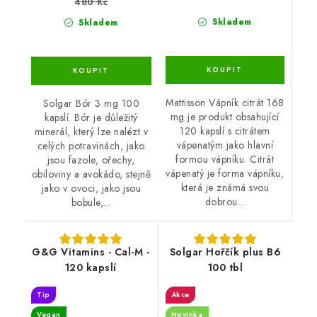
480 Kč
Skladem
Skladem
Mattisson Vápník citrát 168
Solgar Bór 3 mg 100
mg je produkt obsahující
kapslí. Bór je důležitý
120 kapslí s citrátem
minerál, který lze nalézt v
vápenatým jako hlavní
celých potravinách, jako
formou vápníku. Citrát
jsou fazole, ořechy,
vápenatý je forma vápníku,
obiloviny a avokádo, stejně
která je známá svou
jako v ovoci, jako jsou
dobrou...
bobule,...
G&G Vitamins - Cal-M -
Solgar Hořčík plus B6
120 kapslí
100 tbl
Tip
Akce
Vegan
Novinka