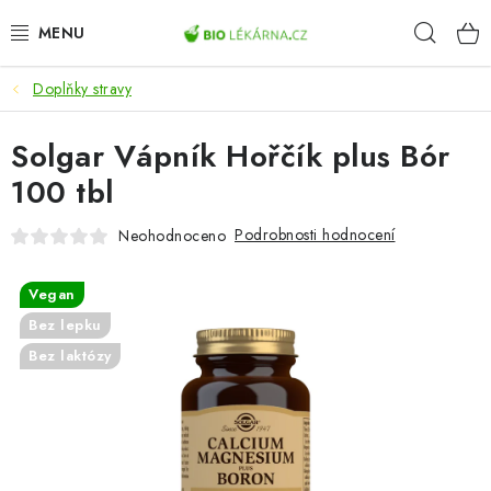
Přejít
Hleda
na
obsah
Doplňky stravy
AKCE
Solgar Vápník Hořčík plus Bór
DOPLŇKY STRAVY
100 tbl
PŘÍRODNÍ KOSMETIKA
Podrobnosti hodnocení
Neohodnoceno
SPORT
Vegan
ZDRAVÉ POTRAVINY
Bez lepku
Bez laktózy
PŘÍSTROJE
ZDRAVOTNÍ OKRUHY