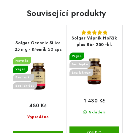
Související produkty
Solgar Vápník Hořčík
Solgar Oceanic Silica
plus Bór 250 tbl.
25 mg - Křemík 50 cps
Vegan
Novinka
Bez lepku
Vegan
Bez laktózy
Bez lepku
Bez laktózy
1 480 Kč
480 Kč
Skladem
Vyprodáno