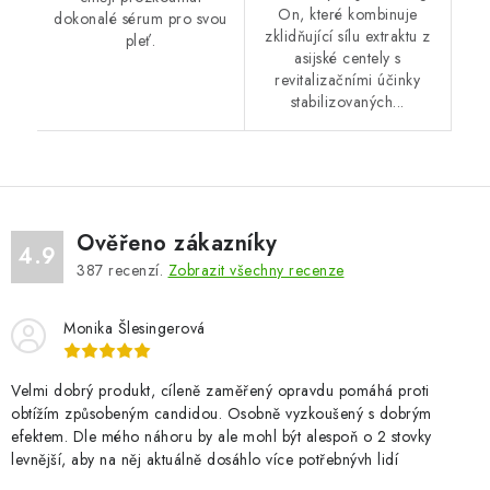
On, které kombinuje
dokonalé sérum pro svou
zklidňující sílu extraktu z
pleť.
asijské centely s
revitalizačními účinky
stabilizovaných...
Ověřeno zákazníky
4.9
387
recenzí.
Zobrazit všechny recenze
Monika Šlesingerová
Velmi dobrý produkt, cíleně zaměřený opravdu pomáhá proti
obtížím způsobeným candidou. Osobně vyzkoušený s dobrým
efektem. Dle mého náhoru by ale mohl být alespoň o 2 stovky
levnější, aby na něj aktuálně dosáhlo více potřebnývh lidí