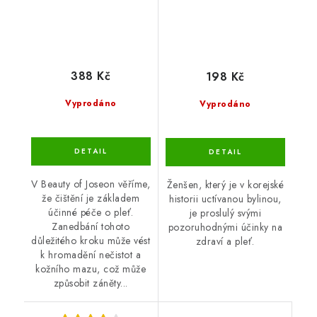
388 Kč
198 Kč
Vyprodáno
Vyprodáno
V Beauty of Joseon věříme,
Ženšen, který je v korejské
že čištění je základem
historii uctívanou bylinou,
účinné péče o pleť.
je proslulý svými
Zanedbání tohoto
pozoruhodnými účinky na
důležitého kroku může vést
zdraví a pleť.
k hromadění nečistot a
kožního mazu, což může
způsobit záněty...