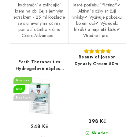
hydratační a zvlhčující
které potřebují "lifting"✔
krém na obličej s jemným
Aktivní složky snižují
extraktem - 25 ml Rozlučte
vrásky✔ Vyživuje pokožku
se s unavenýma očima
kolem očí✔ Výsledek:
pomocí očního krému
hladká a napnutá kůže✔
Cosrx Advanced...
Vhodné i pro...
Beauty of Joseon
Earth Therapeutics
Dynasty Cream 50ml
Hydrogelové náplasti
pod oči se zeleným
Novinka
čajem - 5 párů
BIO
Bez lepku
398 Kč
248 Kč
Skladem