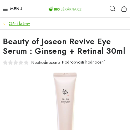
Přejít
Hleda
na
obsah
Oční krémy
AKCE
Beauty of Joseon Revive Eye
DOPLŇKY STRAVY
Serum : Ginseng + Retinal 30ml
PŘÍRODNÍ KOSMETIKA
Podrobnosti hodnocení
Neohodnoceno
SPORT
ZDRAVÉ POTRAVINY
PŘÍSTROJE
ZDRAVOTNÍ OKRUHY