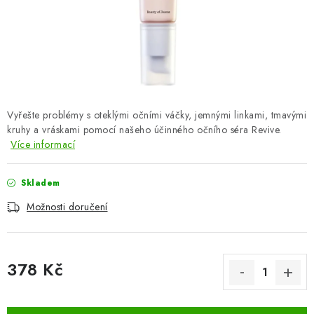
ZNAČKY
Odborný garant MUDr. Monika Klaudysová
Jak nakupovat
GDPR
Obchodní podmínky
Kontakty
Slovník pojmů
Moje objednávka
Mapa serveru
Vyřešte problémy s oteklými očními váčky, jemnými linkami, tmavými
kruhy a vráskami pomocí našeho účinného očního séra Revive.
Více informací
Skladem
Možnosti doručení
378 Kč
Měrná cena: