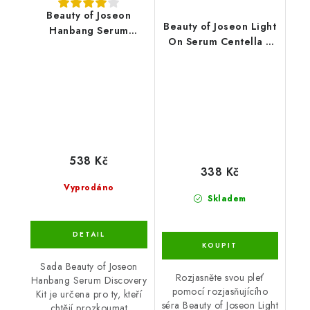
Beauty of Joseon
Beauty of Joseon Light
Hanbang Serum
On Serum Centella +
Discovery Kit 4x10ml
Vita C 30ml
538 Kč
338 Kč
Vyprodáno
Skladem
Sada Beauty of Joseon
Rozjasněte svou pleť
Hanbang Serum Discovery
pomocí rozjasňujícího
Kit je určena pro ty, kteří
séra Beauty of Joseon Light
chtějí prozkoumat