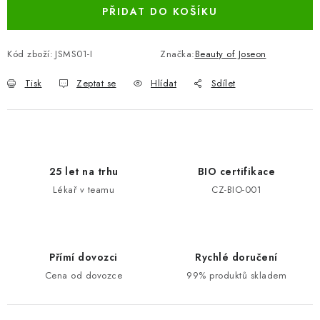
PŘIDAT DO KOŠÍKU
Kód zboží:
JSMS01-I
Značka:
Beauty of Joseon
Tisk
Zeptat se
Hlídat
Sdílet
25 let na trhu
BIO certifikace
Lékař v teamu
CZ-BIO-001
Přímí dovozci
Rychlé doručení
Cena od dovozce
99% produktů skladem