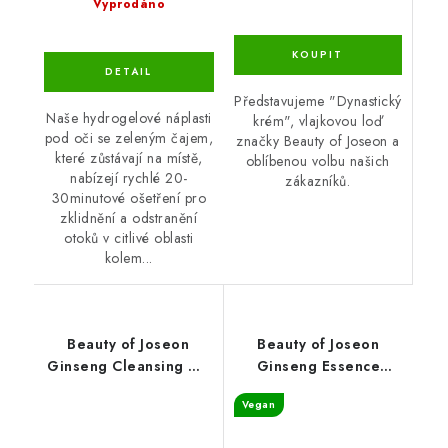
Vyprodáno
Představujeme "Dynastický
Naše hydrogelové náplasti
krém", vlajkovou loď
pod oči se zeleným čajem,
značky Beauty of Joseon a
které zůstávají na místě,
oblíbenou volbu našich
nabízejí rychlé 20-
zákazníků.
30minutové ošetření pro
zklidnění a odstranění
otoků v citlivé oblasti
kolem...
Beauty of Joseon
Beauty of Joseon
Ginseng Cleansing Oil
Ginseng Essence
210ml
Water 40ml
Vegan