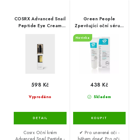
COSRX Advanced Snail
Green People
Peptide Eye Cream
Zpevňující oční sérum
25ml
10 ml
Novinka
598 Kč
438 Kč
Vyprodáno
Skladem
Cosrx Oční krém
✔ Pro unavené oči -
Advanced Snail Peptide -
během dne✔ Pro oči,