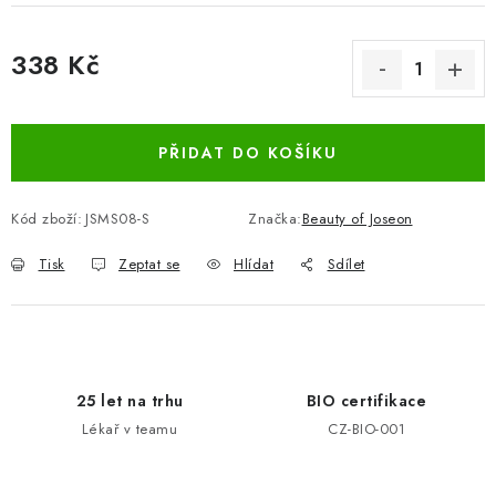
338 Kč
Měrná cena:
PŘIDAT DO KOŠÍKU
Kód zboží:
JSMS08-S
Značka:
Beauty of Joseon
Tisk
Zeptat se
Hlídat
Sdílet
25 let na trhu
BIO certifikace
Lékař v teamu
CZ-BIO-001