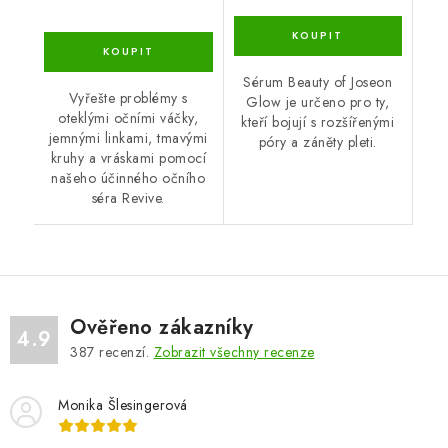
Sérum Beauty of Joseon
Vyřešte problémy s
Glow je určeno pro ty,
oteklými očními váčky,
kteří bojují s rozšířenými
jemnými linkami, tmavými
póry a záněty pleti.
kruhy a vráskami pomocí
našeho účinného očního
séra Revive.
Ověřeno zákazníky
4.9
387
recenzí.
Zobrazit všechny recenze
Monika Šlesingerová