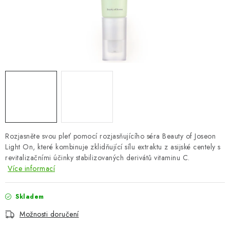
ZNAČKY
Odborný garant MUDr. Monika Klaudysová
Jak nakupovat
GDPR
Obchodní podmínky
Kontakty
Slovník pojmů
Moje objednávka
Mapa serveru
Rozjasněte svou pleť pomocí rozjasňujícího séra Beauty of Joseon
Light On, které kombinuje zklidňující sílu extraktu z asijské centely s
revitalizačními účinky stabilizovaných derivátů vitaminu C.
Více informací
Skladem
Možnosti doručení