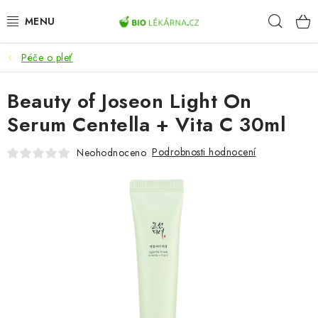
Přejít
Hleda
na
obsah
Péče o pleť
AKCE
Beauty of Joseon Light On
DOPLŇKY STRAVY
Serum Centella + Vita C 30ml
PŘÍRODNÍ KOSMETIKA
Podrobnosti hodnocení
Neohodnoceno
SPORT
ZDRAVÉ POTRAVINY
PŘÍSTROJE
ZDRAVOTNÍ OKRUHY