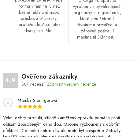
považován za efektivnější
C Organic Spray je
formu vitaminu C než
vyroben z nejkvalitnějších
běžné tabletové nebo
organických ingrediencí,
práškové přípravky,
které jsou šetrné k
protože zlepšuje jeho
životnímu⁤ prostředí a
absorpci v těle.
zároveň poskytují
maximální účinnost....
Ověřeno zákazníky
4.9
387
recenzí.
Zobrazit všechny recenze
Monika Šlesingerová
Velmi dobrý produkt, cíleně zaměřený opravdu pomáhá proti
obtížím způsobeným candidou. Osobně vyzkoušený s dobrým
efektem. Dle mého náhoru by ale mohl být alespoň o 2 stovky
levnější, aby na něj aktuálně dosáhlo více potřebnývh lidí