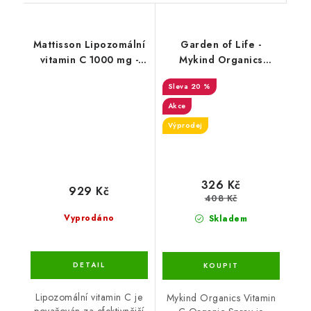
Mattisson Lipozomální
Garden of Life -
vitamin C 1000 mg -
Mykind Organics
250 ml
Vitamin C Organic
20 %
Spray, Cherry-
Tangerine - 58 ml-DMS-
Akce
10/26
Výprodej
326 Kč
929 Kč
408 Kč
Vyprodáno
Skladem
Lipozomální vitamin C je
Mykind Organics Vitamin