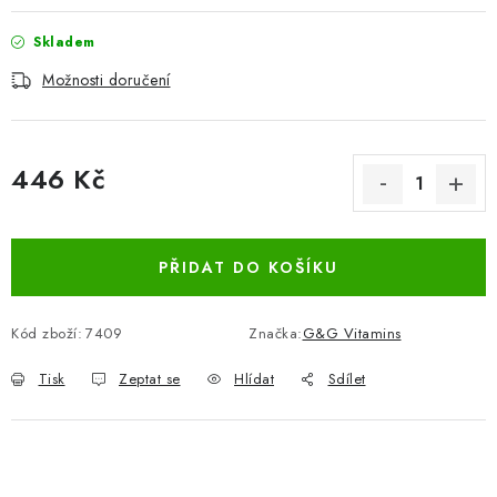
Skladem
Možnosti doručení
446 Kč
Měrná cena:
PŘIDAT DO KOŠÍKU
Kód zboží:
7409
Značka:
G&G Vitamins
Tisk
Zeptat se
Hlídat
Sdílet