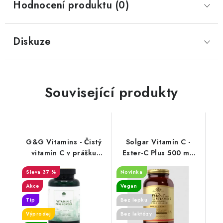
Hodnocení produktu (0)
Diskuze
Související produkty
G&G Vitamins - Čistý
Solgar Vitamín C -
vitamín C v prášku
Ester-C Plus 500 mg
(kyselina askorbová) -
cps. 250
37 %
Novinka
150g prášek - DMS
5/26
Akce
Vegan
Tip
Bez lepku
Výprodej
Bez laktózy