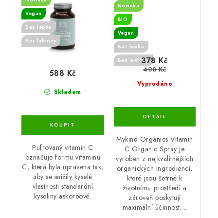
tablet
Tangerine - 58 ml
Novinka
Vegan
BIO
Bez lepku
Vegan
Bez laktózy
Bez lepku
378 Kč
Bez laktózy
408 Kč
588 Kč
Vyprodáno
Skladem
Mykind Organics Vitamin
Pufrovaný vitamin C
C Organic Spray je
označuje formu vitaminu
vyroben z nejkvalitnějších
C, která byla upravena tak,
organických ingrediencí,
aby se snížily kyselé
které jsou šetrné k
vlastnosti standardní
životnímu⁤ prostředí a
kyseliny askorbové.
zároveň poskytují
maximální účinnost....