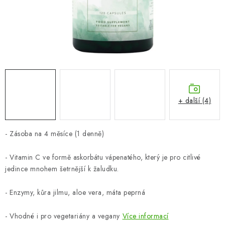
ZNAČKY
Odborný garant MUDr. Monika Klaudysová
Jak nakupovat
GDPR
Obchodní podmínky
Kontakty
Slovník pojmů
Moje objednávka
Mapa serveru
+ další (4)
- Zásoba na 4 měsíce (1 denně)
- Vitamin C ve formě askorbátu vápenatého, který je pro citlivé
jedince mnohem šetrnější k žaludku.
- Enzymy, kůra jilmu, aloe vera, máta peprná
- Vhodné i pro vegetariány a vegany
Více informací