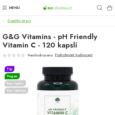
Přejít
Hleda
na
obsah
Doplňky stravy
AKCE
G&G Vitamins - pH Friendly
DOPLŇKY STRAVY
Vitamin C - 120 kapslí
PŘÍRODNÍ KOSMETIKA
Podrobnosti hodnocení
Neohodnoceno
SPORT
Tip
ZDRAVÉ POTRAVINY
Vegan
Bez lepku
PŘÍSTROJE
Bez laktózy
ZDRAVOTNÍ OKRUHY