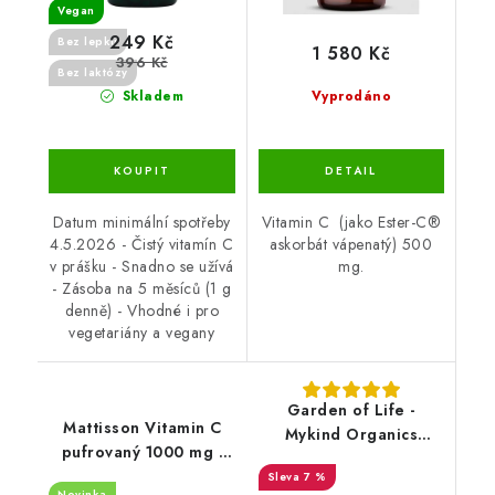
Vegan
249 Kč
Bez lepku
1 580 Kč
396 Kč
Bez laktózy
Skladem
Vyprodáno
Datum minimální spotřeby
Vitamin C (jako Ester-C®
4.5.2026 - Čistý vitamín C
askorbát vápenatý) 500
v prášku - Snadno se užívá
mg.
- Zásoba na 5 měsíců (1 g
denně) - Vhodné i pro
vegetariány a vegany
Garden of Life -
Mattisson Vitamin C
Mykind Organics
pufrovaný 1000 mg -
Vitamin C Organic
askorbát vápenatý - 90
7 %
Spray, Cherry-
Novinka