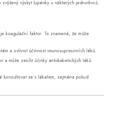
o zvýšený výskyt lupénky u některých jednotlivců.
ž je koagulační faktor. To znamená, že může
ystém a ovlivnit účinnost imunosupresivních léků.
rvi a může zesílit účinky antidiabetických léků.
ité konzultovat se s lékařem, zejména pokud