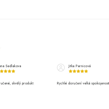
e
ena Sedlakova
Jitka Pernicová
učené, skvělý produkt.
Rychlé doručení velká spokojenos