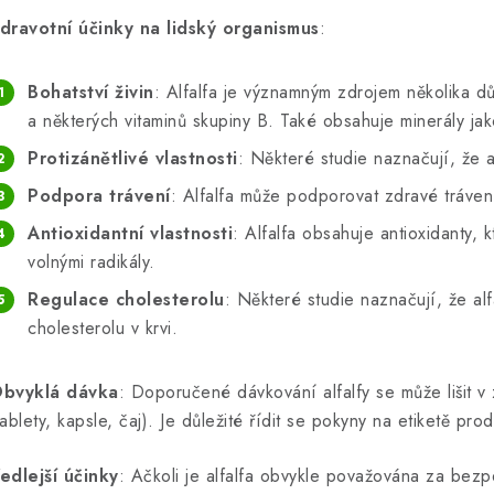
dravotní účinky na lidský organismus
:
Bohatství živin
: Alfalfa je významným zdrojem několika dů
a některých vitaminů skupiny B. Také obsahuje minerály ja
Protizánětlivé vlastnosti
: Některé studie naznačují, že al
Podpora trávení
: Alfalfa může podporovat zdravé tráve
Antioxidantní vlastnosti
: Alfalfa obsahuje antioxidanty,
volnými radikály.
Regulace cholesterolu
: Některé studie naznačují, že al
cholesterolu v krvi.
bvyklá dávka
: Doporučené dávkování alfalfy se může lišit v
tablety, kapsle, čaj). Je důležité řídit se pokyny na etiketě p
edlejší účinky
: Ačkoli je alfalfa obvykle považována za bezp