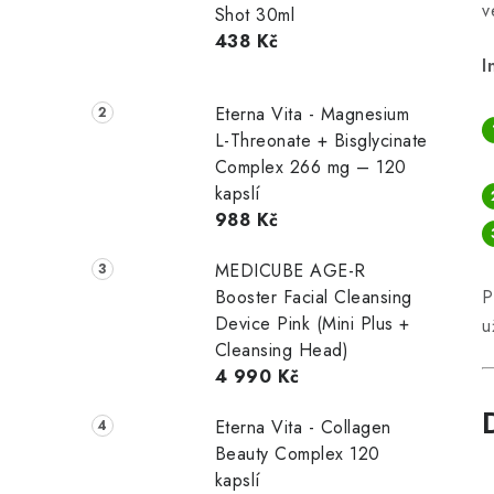
v
Shot 30ml
438 Kč
I
Eterna Vita - Magnesium
L-Threonate + Bisglycinate
Complex 266 mg – 120
kapslí
988 Kč
MEDICUBE AGE-R
Booster Facial Cleansing
P
Device Pink (Mini Plus +
u
Cleansing Head)
4 990 Kč
Eterna Vita - Collagen
Beauty Complex 120
kapslí