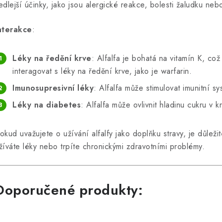
edlejší účinky, jako jsou alergické reakce, bolesti žaludku neb
nterakce
:
Léky na ředění krve
: Alfalfa je bohatá na vitamín K, co
interagovat s léky na ředění krve, jako je warfarin.
Imunosupresivní léky
: Alfalfa může stimulovat imunitní s
Léky na diabetes
: Alfalfa může ovlivnit hladinu cukru v k
okud uvažujete o užívání alfalfy jako doplňku stravy, je důlež
žíváte léky nebo trpíte chronickými zdravotními problémy.
Doporučené produkty: