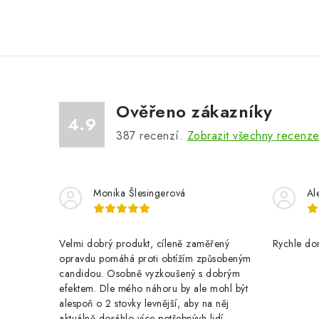
Ověřeno zákazníky
4.9
387
recenzí.
Zobrazit všechny recenz
Monika Šlesingerová
Al
Velmi dobrý produkt, cíleně zaměřený
Rychle dor
opravdu pomáhá proti obtížím způsobeným
candidou. Osobně vyzkoušený s dobrým
efektem. Dle mého náhoru by ale mohl být
alespoň o 2 stovky levnější, aby na něj
aktuálně dosáhlo více potřebnývh lidí