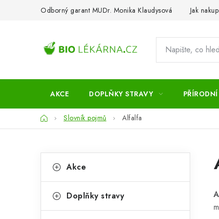
Přejít
Odborný garant MUDr. Monika Klaudysová
Jak nakup
na
obsah
AKCE
DOPLŇKY STRAVY
PŘÍRODNÍ
Domů
Slovník pojmů
Alfalfa
P
K
Přeskočit
Akce
kategorie
a
o
t
s
A
Doplňky stravy
e
m
t