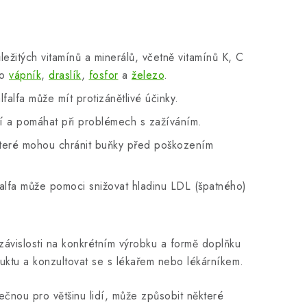
ležitých vitamínů a minerálů, včetně vitamínů K, C
ko
vápník
,
draslík
,
fosfor
a
železo
.
falfa může mít protizánětlivé účinky.
ní a pomáhat při problémech s zažíváním.
 které mohou chránit buňky před poškozením
falfa může pomoci snižovat hladinu LDL (špatného)
 závislosti na konkrétním výrobku a formě doplňku
roduktu a konzultovat se s lékařem nebo lékárníkem.
ečnou pro většinu lidí, může způsobit některé