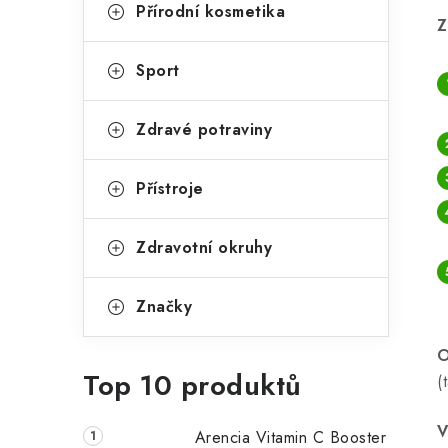
g
Přírodní kosmetika
r
Z
o
a
r
Sport
n
i
Zdravé potraviny
e
n
í
Přístroje
p
Zdravotní okruhy
a
n
Značky
e
O
l
Top 10 produktů
(
V
Arencia Vitamin C Booster