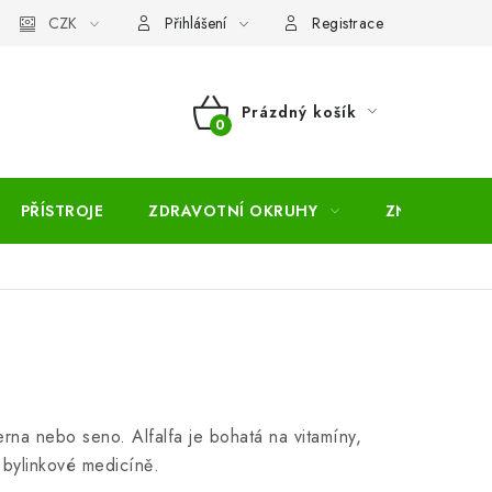
pojmů
CZK
Moje objednávka
Mapa serveru
Přihlášení
Registrace
Prázdný košík
NÁKUPNÍ
KOŠÍK
PŘÍSTROJE
ZDRAVOTNÍ OKRUHY
ZNAČKY
rna nebo seno. Alfalfa je bohatá na vitamíny,
 bylinkové medicíně.