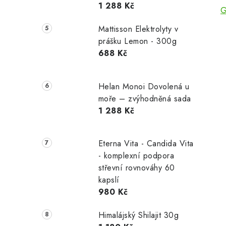
1 288 Kč
G
Mattisson Elektrolyty v
prášku Lemon - 300g
688 Kč
Helan Monoi Dovolená u
moře – zvýhodněná sada
1 288 Kč
Eterna Vita - Candida Vita
- komplexní podpora
střevní rovnováhy 60
kapslí
980 Kč
Himalájský Shilajit 30g