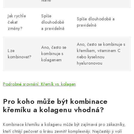
tkáně
Jak rychle
Spíše
Spíše dlouhodobě a
čekat
dlouhodobě
pravidelně
změny?
a pravidelně
Ano, často se kombinuje s
Ano, často se
Lze
křemíkem, vitaminem C
kombinuje s
kombinovat?
nebo kyselinou
kolagenem
hyaluronovou
Podrobné srovnání: Křemík vs. kolagen
Pro koho může být kombinace
křemíku a kolagenu vhodná?
Kombinace křemíku a kolagenu může být zajímavá pro zákazníky,
kteří chtějí pečovat o krásu zevnitř komplexněji. Nejčastěji ji volí