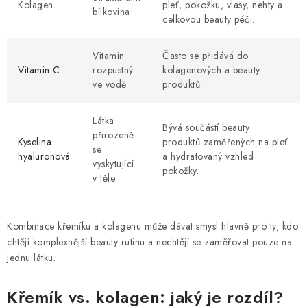
Kolagen
pleť, pokožku, vlasy, nehty a
bílkovina
celkovou beauty péči.
Vitamin
Často se přidává do
Vitamin C
rozpustný
kolagenových a beauty
ve vodě
produktů.
Látka
Bývá součástí beauty
přirozeně
Kyselina
produktů zaměřených na pleť
se
hyaluronová
a hydratovaný vzhled
vyskytující
pokožky.
v těle
Kombinace křemíku a kolagenu může dávat smysl hlavně pro ty, kdo
chtějí komplexnější beauty rutinu a nechtějí se zaměřovat pouze na
jednu látku.
Křemík vs. kolagen: jaký je rozdíl?