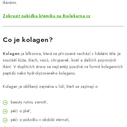
ZNAČKY
tkáněmi.
Zobrazit nabídku křemíku na Biolekarna.cz
Odborný garant MUDr. Monika Klaudysová
Jak nakupovat
GDPR
Obchodní podmínky
Kontakty
Slovník pojmů
Moje objednávka
Mapa serveru
Co je kolagen?
Kolagen
je bílkovina, která se přirozeně nachází v lidském těle. Je
součástí kůže, šlach, vazů, chrupavek, kostí a dalších pojivových
tkání. V doplňcích stravy se nejčastěji používá ve formě kolagenních
peptidů nebo hydrolyzovaného kolagenu.
Kolagen je oblíbený zejména u lidí, kteří se zajímají o:
beauty rutinu zevnitř,
péči o pleť,
péči o pokožku v období stárnutí,