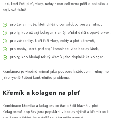
lidé, kteří řeší pleť, vlasy, nehty nebo celkovou péči o pokožku a
pojivové tkáně.
pro ženy i muže, kteří chtějí dlouhodobou beauty rutinu,
pro ty, kdo užívají kolagen a chtějí přidat další stopový prvek,
pro zákazníky, kteří řeší vlasy, nehty a pleť zároveň,
pro osoby, které preferují kombinaci více beauty látek,
pro ty, kdo hledají tekutý křemík jako doplněk ke kolagenu.
Kombinaci je vhodné vnímat jako podporu každodenní rutiny, ne
jako rychlé řešení konkrétního problému.
Křemík a kolagen na pleť
Kombinace křemíku a kolagenu se často řeší hlavně u pleti.
Kolagenové doplňky jsou populární v beauty výživě a křemík se k
nim často přidává jako další součást péče zevnitř.