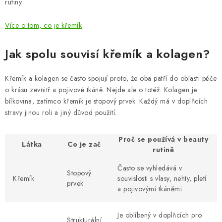
rutiny.
Více o tom, co je křemík
Jak spolu souvisí křemík a kolagen?
Křemík a kolagen se často spojují proto, že oba patří do oblasti péče
o krásu zevnitř a pojivové tkáně. Nejde ale o totéž. Kolagen je
bílkovina, zatímco křemík je stopový prvek. Každý má v doplňcích
stravy jinou roli a jiný důvod použití.
Proč se používá v beauty
Látka
Co je zač
rutině
Často se vyhledává v
Stopový
Křemík
souvislosti s vlasy, nehty, pletí
prvek
a pojivovými tkáněmi.
Je oblíbený v doplňcích pro
Strukturální