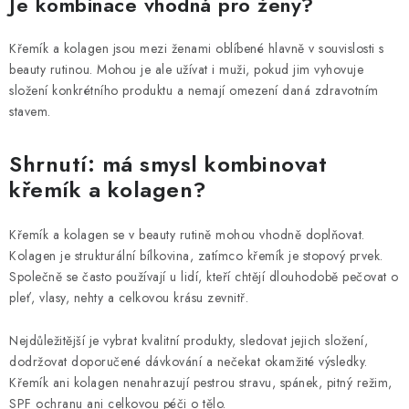
Je kombinace vhodná pro ženy?
Křemík a kolagen jsou mezi ženami oblíbené hlavně v souvislosti s
beauty rutinou. Mohou je ale užívat i muži, pokud jim vyhovuje
složení konkrétního produktu a nemají omezení daná zdravotním
stavem.
Shrnutí: má smysl kombinovat
křemík a kolagen?
Křemík a kolagen se v beauty rutině mohou vhodně doplňovat.
Kolagen je strukturální bílkovina, zatímco křemík je stopový prvek.
Společně se často používají u lidí, kteří chtějí dlouhodobě pečovat o
pleť, vlasy, nehty a celkovou krásu zevnitř.
Nejdůležitější je vybrat kvalitní produkty, sledovat jejich složení,
dodržovat doporučené dávkování a nečekat okamžité výsledky.
Křemík ani kolagen nenahrazují pestrou stravu, spánek, pitný režim,
SPF ochranu ani celkovou péči o tělo.