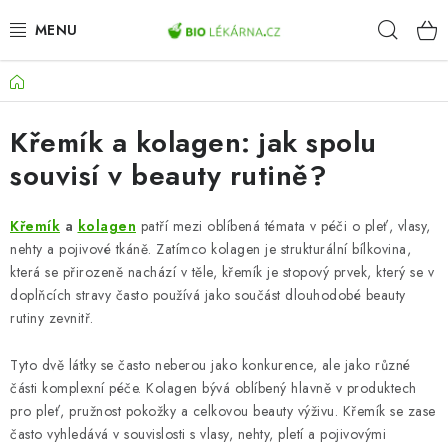
Přejít
Hleda
na
obsah
Domů
AKCE
Křemík a kolagen: jak spolu
DOPLŇKY STRAVY
souvisí v beauty rutině?
PŘÍRODNÍ KOSMETIKA
Křemík
a
kolagen
patří mezi oblíbená témata v péči o pleť, vlasy,
SPORT
nehty a pojivové tkáně. Zatímco kolagen je strukturální bílkovina,
která se přirozeně nachází v těle, křemík je stopový prvek, který se v
ZDRAVÉ POTRAVINY
doplňcích stravy často používá jako součást dlouhodobé beauty
rutiny zevnitř.
PŘÍSTROJE
Tyto dvě látky se často neberou jako konkurence, ale jako různé
části komplexní péče. Kolagen bývá oblíbený hlavně v produktech
ZDRAVOTNÍ OKRUHY
pro pleť, pružnost pokožky a celkovou beauty výživu. Křemík se zase
často vyhledává v souvislosti s vlasy, nehty, pletí a pojivovými