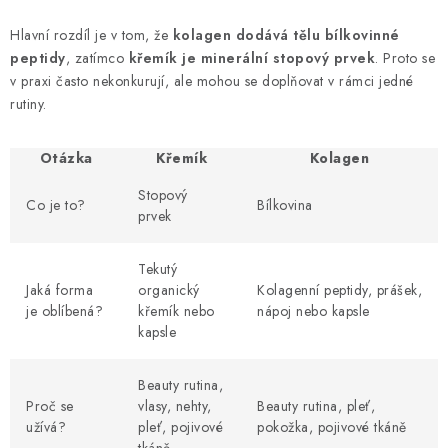
Hlavní rozdíl je v tom, že
kolagen dodává tělu bílkovinné
peptidy
, zatímco
křemík je minerální stopový prvek
. Proto se
v praxi často nekonkurují, ale mohou se doplňovat v rámci jedné
rutiny.
Otázka
Křemík
Kolagen
Stopový
Co je to?
Bílkovina
prvek
Tekutý
Jaká forma
organický
Kolagenní peptidy, prášek,
je oblíbená?
křemík nebo
nápoj nebo kapsle
kapsle
Beauty rutina,
Proč se
vlasy, nehty,
Beauty rutina, pleť,
užívá?
pleť, pojivové
pokožka, pojivové tkáně