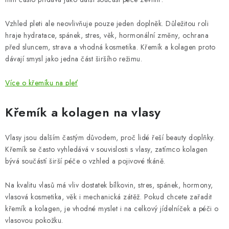
Vzhled pleti ale neovlivňuje pouze jeden doplněk. Důležitou roli
hraje hydratace, spánek, stres, věk, hormonální změny, ochrana
před sluncem, strava a vhodná kosmetika. Křemík a kolagen proto
dávají smysl jako jedna část širšího režimu.
Více o křemíku na pleť
Křemík a kolagen na vlasy
Vlasy jsou dalším častým důvodem, proč lidé řeší beauty doplňky.
Křemík se často vyhledává v souvislosti s vlasy, zatímco kolagen
bývá součástí širší péče o vzhled a pojivové tkáně.
Na kvalitu vlasů má vliv dostatek bílkovin, stres, spánek, hormony,
vlasová kosmetika, věk i mechanická zátěž. Pokud chcete zařadit
křemík a kolagen, je vhodné myslet i na celkový jídelníček a péči o
vlasovou pokožku.