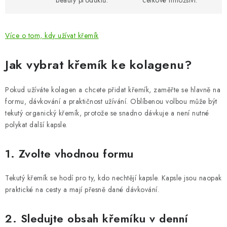
beauty produktů.
celkové množství.
Více o tom, kdy užívat křemík
Jak vybrat křemík ke kolagenu?
Pokud užíváte kolagen a chcete přidat křemík, zaměřte se hlavně na
formu, dávkování a praktičnost užívání. Oblíbenou volbou může být
tekutý organický křemík, protože se snadno dávkuje a není nutné
polykat další kapsle.
1. Zvolte vhodnou formu
Tekutý křemík se hodí pro ty, kdo nechtějí kapsle. Kapsle jsou naopak
praktické na cesty a mají přesně dané dávkování.
2. Sledujte obsah křemíku v denní