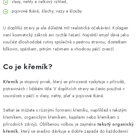
vlasy, nehty a celkový vzhled,
pojivové tkáně, šlachy, vazy a klouby.
U doplňků stravy je ale důležité mít realistická očekávání. Kolagen
není kosmetický zákrok ani rychlé řešení. Největší smysl dává jako
součást dlouhodobé rutiny společně s pestrou stravou, dostatkem
bílkovin, spánkem, pitným režimem a vhodnou péčí zvenčí.
Co je křemík?
Křemík
je stopový prvek, který se přirozeně vyskytuje v přírodě,
potravinách i lidském těle. V doplňcích stravy se často používá v
souvislosti s péčí o vlasy, nehty, pleť a pojivové tkáně.
Setkat se můžete s různými formami křemíku, například s tekutým
křemíkem, organickým křemíkem, kapslemi nebo křemíkem z
přírodních zdrojů. Oblíbenou volbou je zejména
tekutý organický
křemík
, který se snadno dávkuje a dobře zapadá do každodenní