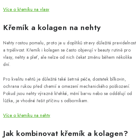
Více o křemíku na vlasy
Křemík a kolagen na nehty
Nehty rostou pomalu, proto je u doplňků stravy důležitá pravidelnost
a trpělivost. Křemík i kolagen se často objevují v beauty rutině pro
vlasy, nehty a pleť, ale nelze od nich čekat změnu během několika
dní.
Pro kvalitu nehtů je důležitá také šetrná péče, dostatek bílkovin,
ochrana rukou před chemií a omezení mechanického poškození.
Pokud jsou nehty výrazně křehké, mění barvu nebo se oddělují od
lůžka, je vhodné řešit příčinu s odborníkem.
Více o křemíku na nehty
Jak kombinovat křemík a kolagen?