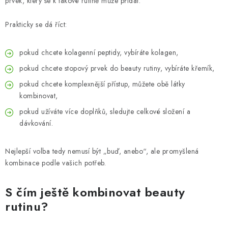
prvek, který se k takové rutině může přidat.
Prakticky se dá říct:
pokud chcete kolagenní peptidy, vybíráte kolagen,
pokud chcete stopový prvek do beauty rutiny, vybíráte křemík,
pokud chcete komplexnější přístup, můžete obě látky
kombinovat,
pokud užíváte více doplňků, sledujte celkové složení a
dávkování.
Nejlepší volba tedy nemusí být „buď, anebo“, ale promyšlená
kombinace podle vašich potřeb.
S čím ještě kombinovat beauty
rutinu?