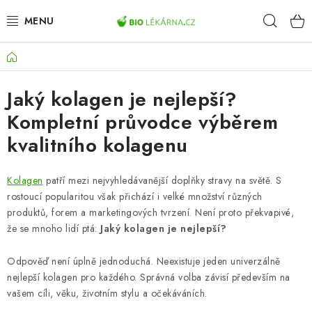
Přejít
Hleda
na
obsah
Domů
AKCE
Jaký kolagen je nejlepší?
DOPLŇKY STRAVY
Kompletní průvodce výběrem
PŘÍRODNÍ KOSMETIKA
kvalitního kolagenu
SPORT
Kolagen
patří mezi nejvyhledávanější doplňky stravy na světě. S
rostoucí popularitou však přichází i velké množství různých
ZDRAVÉ POTRAVINY
produktů, forem a marketingových tvrzení. Není proto překvapivé,
že se mnoho lidí ptá:
Jaký kolagen je nejlepší?
PŘÍSTROJE
Odpověď není úplně jednoduchá. Neexistuje jeden univerzálně
ZDRAVOTNÍ OKRUHY
nejlepší kolagen pro každého. Správná volba závisí především na
vašem cíli, věku, životním stylu a očekáváních.