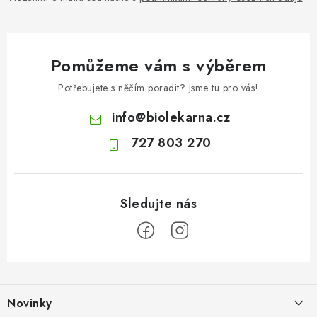
Pomůžeme vám s výběrem
Potřebujete s něčím poradit? Jsme tu pro vás!
info
@
biolekarna.cz
727 803 270
Z
á
Novinky
p