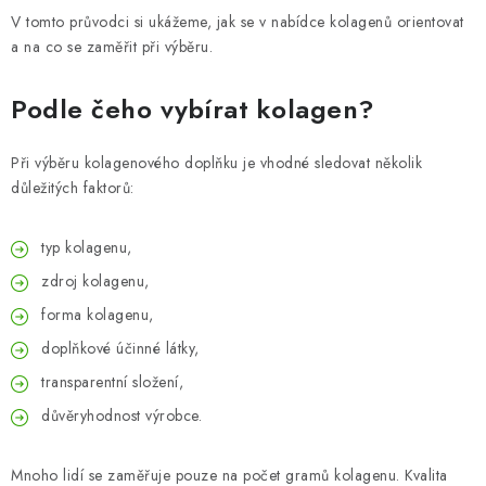
ZNAČKY
V tomto průvodci si ukážeme, jak se v nabídce kolagenů orientovat
a na co se zaměřit při výběru.
Odborný garant MUDr. Monika Klaudysová
Jak nakupovat
GDPR
Obchodní podmínky
Kontakty
Slovník pojmů
Podle čeho vybírat kolagen?
Moje objednávka
Mapa serveru
Při výběru kolagenového doplňku je vhodné sledovat několik
důležitých faktorů:
typ kolagenu,
zdroj kolagenu,
forma kolagenu,
doplňkové účinné látky,
transparentní složení,
důvěryhodnost výrobce.
Mnoho lidí se zaměřuje pouze na počet gramů kolagenu. Kvalita