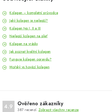
Kolagen – kompletní průvodce
Jaký kolagen je nejlepší?
Kolagen typ I, II a III
Nejlepší kolagen na pleť
Kolagen na vrásky
Jak poznat kvalitní kolagen
Funguje kolagen opravdu?
Mořský vs hovězí kolagen
Ověřeno zákazníky
4.9
387
recenzí.
Zobrazit všechny recenze