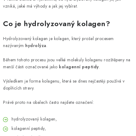
ZNAČKY
vzniká, jaké má výhody a jak jej vybírat.
Odborný garant MUDr. Monika Klaudysová
Jak nakupovat
Co je hydrolyzovaný kolagen?
GDPR
Obchodní podmínky
Kontakty
Slovník pojmů
Moje objednávka
Mapa serveru
Hydrolyzovaný kolagen je kolagen, který prošel procesem
nazývaným
hydrolýza
.
Během tohoto procesu jsou velké molekuly kolagenu rozštěpeny na
menší části označované jako
kolagenní peptidy
.
Výsledkem je forma kolagenu, která se dnes nejčastěji používá v
doplňcích stravy.
Právě proto na obalech často najdete označení:
hydrolyzovaný kolagen,
kolagenní peptidy,