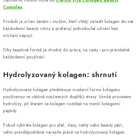
zajímavou volbou může být
Eterna Vita Collagen Beauty
Complex
.
Produkt je určen ženám i mužům, kteří chtějí zařadit kolagen do své
každodenní beauty rutiny a preferují jednoduché užívání bez
míchání nápojů.
Díky kapslové formě je vhodný do práce, na cesty i pro pravidelné
každodenní používání.
Hydrolyzovaný kolagen: shrnutí
Hydrolyzovaný kolagen představuje moderní formu kolagenu
používanou ve většině současných doplňků stravy. Vzniká procesem
hydrolýzy, při kterém se kolagen rozštěpí na menší kolagenní
peptidy.
Pokud vybíráte kolagen pro pleť, vlasy, nehty nebo beauty péči,
velmi pravděpodobně narazíte právě na hydrolyzovaný kolagen.