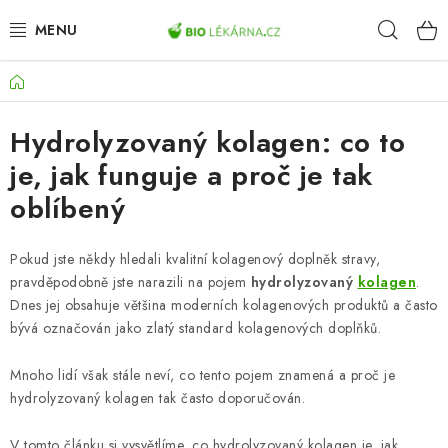
Přejít
Hleda
na
obsah
Domů
AKCE
Hydrolyzovaný kolagen: co to
DOPLŇKY STRAVY
je, jak funguje a proč je tak
PŘÍRODNÍ KOSMETIKA
oblíbený
SPORT
Pokud jste někdy hledali kvalitní kolagenový doplněk stravy,
pravděpodobně jste narazili na pojem
hydrolyzovaný
kolagen
.
ZDRAVÉ POTRAVINY
Dnes jej obsahuje většina moderních kolagenových produktů a často
bývá označován jako zlatý standard kolagenových doplňků.
PŘÍSTROJE
Mnoho lidí však stále neví, co tento pojem znamená a proč je
ZDRAVOTNÍ OKRUHY
hydrolyzovaný kolagen tak často doporučován.
V tomto článku si vysvětlíme, co hydrolyzovaný kolagen je, jak