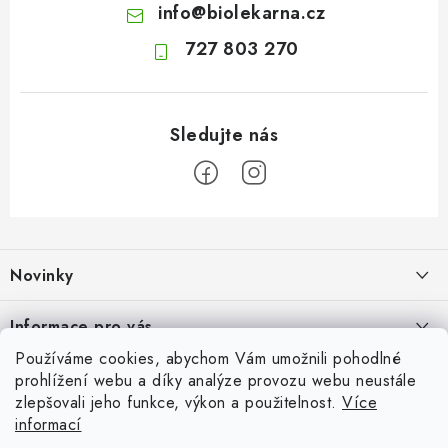
info
@
biolekarna.cz
727 803 270
Z
á
Novinky
p
a
Olivový olej při zácpě: co ukazují klinické studie?
Informace pro vás
t
7.8.2026
Používáme cookies, abychom Vám umožnili pohodlné
í
Odborný garant MUDr. Monika Klaudysová
Přijímáme online platby
prohlížení webu a díky analýze provozu webu neustále
Jak na klidné trávení na cestách
zlepšovali jeho funkce, výkon a použitelnost.
Více
Jak nakupovat
4.8.2026
informací
Oblíbené
GDPR