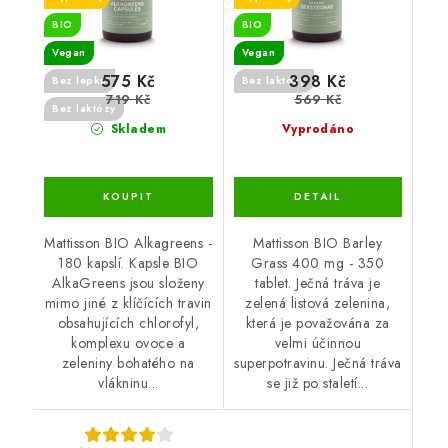
BIO
BIO
Vegan
Vegan
575 Kč
398 Kč
Bez lepku
Bez laktózy
719 Kč
569 Kč
Bez laktózy
Skladem
Vyprodáno
Mattisson BIO Alkagreens -
Mattisson BIO Barley
180 kapslí. Kapsle BIO
Grass 400 mg - 350
AlkaGreens jsou složeny
tablet. Ječná tráva je
mimo jiné z klíčících travin
zelená listová zelenina,
obsahujících chlorofyl,
která je považována za
komplexu ovoce a
velmi účinnou
zeleniny bohatého na
superpotravinu. Ječná tráva
vlákninu...
se již po staletí...