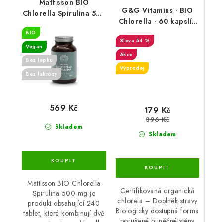
Mattisson BIO
G&G Vitamins - BIO
Chlorella Spirulina 500
Chlorella - 60 kapslí -
mg - 240 tablet
DMS 26.5.2025
BIO
54 %
Vegan
Akce
Bez lepku
Výprodej
Bez laktózy
569 Kč
179 Kč
396 Kč
Skladem
Skladem
Mattisson BIO Chlorella
Certifikovaná organická
Spirulina 500 mg je
chlorela – Doplněk stravy
produkt obsahující 240
Biologicky dostupná forma
tablet, které kombinují dvě
porušené buněčné stěny