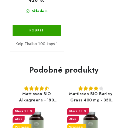
428 Kč
Skladem
Kelp Thallus 100 kapslí.
Podobné produkty
Mattisson BIO
Mattisson BIO Barley
Alkagreens - 180
Grass 400 mg - 350
kapslí - DMS 10/26
tablet - DMS 6/26
20 %
30 %
Akce
Akce
Výprodej
Výprodej