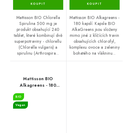
Mattisson BIO Chlorella
Mattisson BIO Alkagreens -
Spirulina 500 mg je
180 kapslí. Kapsle BIO
produkt obsahující 240
AlkaGreens jsou složeny
tablet, které kombinují dvě
mimo jiné z klíčících travin
superpotraviny - chlorellu
obsahujících chlorofyl,
(Chlorella vulgaris) a
komplexu ovoce a zeleniny
spirulinu (Arthrospira...
bohatého na vlákninu...
Mattisson BIO
Alkagreens - 180
kapslí
BIO
Vegan