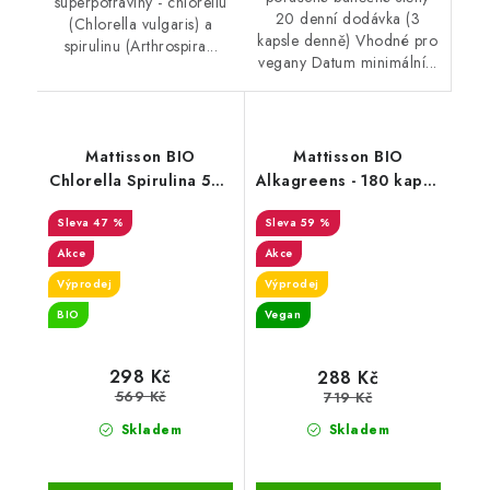
superpotraviny - chlorellu
20 denní dodávka (3
(Chlorella vulgaris) a
kapsle denně) Vhodné pro
spirulinu (Arthrospira...
vegany Datum minimální...
Mattisson BIO
Mattisson BIO
Chlorella Spirulina 500
Alkagreens - 180 kapslí
mg - 240 tablet - DMS
- DMS 11/25
47 %
59 %
2/26
Akce
Akce
Výprodej
Výprodej
BIO
Vegan
298 Kč
288 Kč
569 Kč
719 Kč
Skladem
Skladem