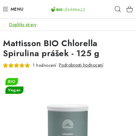
Přejít
Hleda
na
obsah
Doplňky stravy
AKCE
Mattisson BIO Chlorella
DOPLŇKY STRAVY
Spirulina prášek - 125 g
PŘÍRODNÍ KOSMETIKA
Podrobnosti hodnocení
1 hodnocení
SPORT
BIO
ZDRAVÉ POTRAVINY
Vegan
PŘÍSTROJE
ZDRAVOTNÍ OKRUHY