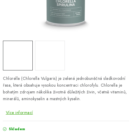
ZNAČKY
Odborný garant MUDr. Monika Klaudysová
Jak nakupovat
GDPR
Obchodní podmínky
Kontakty
Slovník pojmů
Moje objednávka
Mapa serveru
Chlorella (Chlorella Vulgaris) je zelená jednobuněčná sladkovodní
řasa, která obsahuje vysokou koncentraci chlorofylu. Chlorella je
bohatým zdrojem několika životně důležitých živin, včetně vitaminů,
minerálů, aminokyselin a mastných kyselin.
Více informací
Skladem