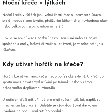
Noční křeče v lýtkách
Noční křeče v lýtkách jsou velmi časté. Mohou souviset s únavou
svalů, nedostatkem tekutin, přetížením během dne, nevhodnou obuví
nebo celkovou nerovnováhou minerálů.
Pokud se noční křeče opakují často, jsou silné nebo se objevují
společně s otoky, bolestí či změnou citlivosti, je vhodné řešit je s
lékařem.
Kdy užívat hořčík na křeče?
Hořčík lze užívat ráno, večer nebo po fyzické aktivitě. U křečí po
sportu může dávat smysl užívání po tréninku nebo v rámci
celodenního doplňování minerálů.
U nočních křečí někteří lidé preferují večerní užívání, například
magnesium bisglycinát. Důležité je vždy dodržovat dávkování
uvedené na obalu konkrétního produktu.