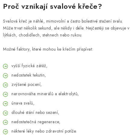
ZNAČKY
Proč vznikají svalové křeče?
Odborný garant MUDr. Monika Klaudysová
Jak nakupovat
Svalová křeč je náhlé, mimovolní a často bolestivé stažení svalu.
GDPR
Obchodní podmínky
Kontakty
Slovník pojmů
Může trvat několik sekund, ale někdy i déle. Nejčastěji se objevuje v
lýtkách, chodidlech, stehnech nebo rukou.
Moje objednávka
Mapa serveru
Možné faktory, které mohou ke křečím přispívat:
vyšší fyzická zátěž,
nedostatek tekutin,
zvýšené pocení,
nerovnováha minerálů a elektrolytů,
únava svalů,
dlouhé stání nebo sezení,
nedostatečná regenerace,
některé léky nebo zdravotní potíže.