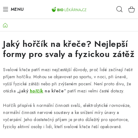
Přejít
Hleda
na
obsah
Domů
AKCE
Jaký hořčík na křeče? Nejlepší
DOPLŇKY STRAVY
formy pro svaly a fyzickou zátěž
PŘÍRODNÍ KOSMETIKA
Svalové křeče patří mezi nejčastější důvody, proč lidé začínají řešit
SPORT
příjem hořčíku. Mohou se objevovat po sportu, v noci, při únavě,
vyšší fyzické zátěži nebo při zvýšeném pocení. Není proto divu, že
ZDRAVÉ POTRAVINY
otázka
„jaký
hořčík
na křeče“
patří mezi velmi časté dotazy.
Hořčík přispívá k normální činnosti svalů, elektrolytické rovnováze,
PŘÍSTROJE
normální činnosti nervové soustavy a ke snížení míry únavy a
vyčerpání. Jeho dostatečný příjem je proto důležitý pro sportovce,
ZDRAVOTNÍ OKRUHY
fyzicky aktivní osoby i lidi, kteří svalové křeče řeší opakovaně.