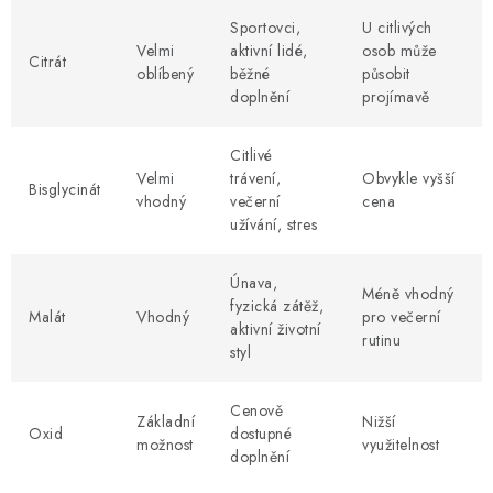
Sportovci,
U citlivých
Velmi
aktivní lidé,
osob může
Citrát
oblíbený
běžné
působit
doplnění
projímavě
Citlivé
Velmi
trávení,
Obvykle vyšší
Bisglycinát
vhodný
večerní
cena
užívání, stres
Únava,
Méně vhodný
fyzická zátěž,
Malát
Vhodný
pro večerní
aktivní životní
rutinu
styl
Cenově
Základní
Nižší
Oxid
dostupné
možnost
využitelnost
doplnění