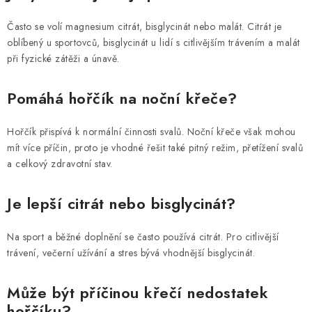
Často se volí magnesium citrát, bisglycinát nebo malát. Citrát je
oblíbený u sportovců, bisglycinát u lidí s citlivějším trávením a malát
při fyzické zátěži a únavě.
Pomáhá hořčík na noční křeče?
Hořčík přispívá k normální činnosti svalů. Noční křeče však mohou
mít více příčin, proto je vhodné řešit také pitný režim, přetížení svalů
a celkový zdravotní stav.
Je lepší citrát nebo bisglycinát?
Na sport a běžné doplnění se často používá citrát. Pro citlivější
trávení, večerní užívání a stres bývá vhodnější bisglycinát.
Může být příčinou křečí nedostatek
hořčíku?