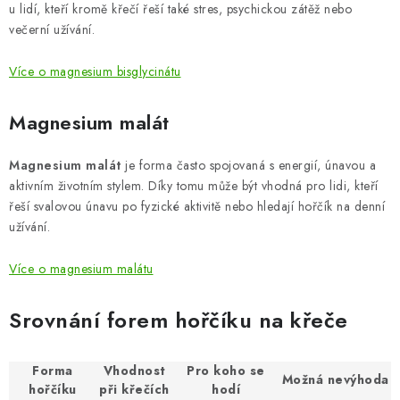
u lidí, kteří kromě křečí řeší také stres, psychickou zátěž nebo
večerní užívání.
Více o magnesium bisglycinátu
Magnesium malát
Magnesium malát
je forma často spojovaná s energií, únavou a
aktivním životním stylem. Díky tomu může být vhodná pro lidi, kteří
řeší svalovou únavu po fyzické aktivitě nebo hledají hořčík na denní
užívání.
Více o magnesium malátu
Srovnání forem hořčíku na křeče
Forma
Vhodnost
Pro koho se
Možná nevýhoda
hořčíku
při křečích
hodí