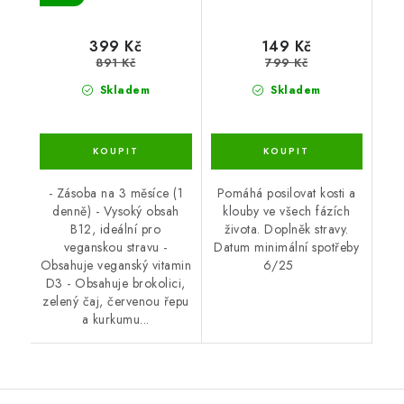
399 Kč
149 Kč
891 Kč
799 Kč
Skladem
Skladem
- Zásoba na 3 měsíce (1
Pomáhá posilovat kosti a
denně) - Vysoký obsah
klouby ve všech fázích
B12, ideální pro
života. Doplněk stravy.
veganskou stravu -
Datum minimální spotřeby
Obsahuje veganský vitamin
6/25
D3 - Obsahuje brokolici,
zelený čaj, červenou řepu
a kurkumu...