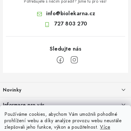
Potřebujete s něčím poradit? Jsme tu pro vás!
info
@
biolekarna.cz
727 803 270
Z
á
Novinky
p
a
Olivový olej při zácpě: co ukazují klinické studie?
Informace pro vás
t
7.8.2026
Používáme cookies, abychom Vám umožnili pohodlné
í
Odborný garant MUDr. Monika Klaudysová
Přijímáme online platby
prohlížení webu a díky analýze provozu webu neustále
Jak na klidné trávení na cestách
zlepšovali jeho funkce, výkon a použitelnost.
Více
Jak nakupovat
4.8.2026