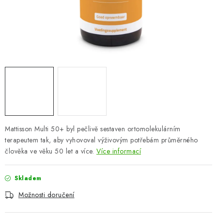
ZNAČKY
Odborný garant MUDr. Monika Klaudysová
Jak nakupovat
GDPR
Obchodní podmínky
Kontakty
Slovník pojmů
Moje objednávka
Mapa serveru
Mattisson Multi 50+ byl pečlivě sestaven ortomolekulárním
terapeutem tak, aby vyhovoval výživovým potřebám průměrného
člověka ve věku 50 let a více.
Více informací
Skladem
Možnosti doručení