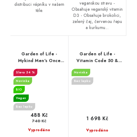
veganskou stravu -
distribuci vápníku v našem
Obsahuje veganský vitamin
těle.
D3 - Obsahuje brokolici,
zelený čaj, červenou řepu
a kurkumu...
Garden of Life -
Garden of Life -
Mykind Men's Once
Vitamin Code 50 &
Daily - 30 vegan
Wiser Men - 240 vcaps
34 %
Novinka
tablets
Novinka
Bez lepku
BIO
Vegan
Bez lepku
488 Kč
1 698 Kč
748 Kč
Vyprodáno
Vyprodáno