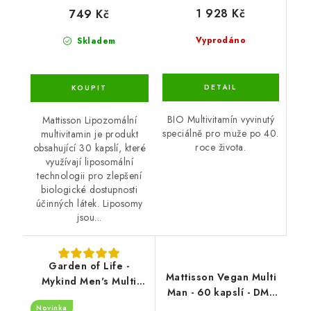
1 928 Kč
749 Kč
Vyprodáno
Skladem
BIO Multivitamín vyvinutý
Mattisson Lipozomální
speciálně pro muže po 40.
multivitamin je produkt
roce života.
obsahující 30 kapslí, které
využívají liposomální
technologii pro zlepšení
biologické dostupnosti
účinných látek. Liposomy
jsou...
Garden of Life -
Mattisson Vegan Multi
Mykind Men's Multi
Man - 60 kapslí - DMS
40+ - 60 vegan tablets
6/26
Novinka