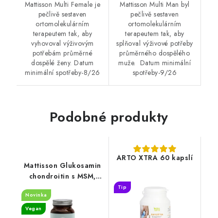
Mattisson Multi Female je
Mattisson Multi Man byl
pečlivě sestaven
pečlivě sestaven
ortomolekulárním
ortomolekulárním
terapeutem tak, aby
terapeutem tak, aby
vyhovoval výživovým
splňoval výživové potřeby
potřebám průměrné
průměrného dospělého
dospělé ženy. Datum
muže. Datum minimální
minimální spotřeby-8/26
spotřeby-9/26
Podobné produkty
ARTO XTRA 60 kapslí
Mattisson Glukosamin
chondroitin s MSM,
vitaminem C a D3 - 60
Tip
Novinka
tablet
Vegan