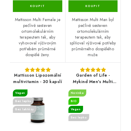
Mattisson Multi Female je
Mattisson Multi Man byl
pečlivě sestaven
pečlivě sestaven
ortomolekulárním
ortomolekulárním
terapeutem tak, aby
terapeutem tak, aby
vyhovoval výživovým
splňoval výživové potřeby
potřebám průměrné
průměrného dospělého
dospělé ženy.
muže.
Mattisson Lipozomální
Garden of Life -
multivitamin - 30 kapslí
Mykind Men's Multi
40+ - 120 vegan
Vegan
Novinka
tablets
Bez lepku
BIO
Bez laktózy
Vegan
Bez lepku