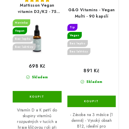
Mattisson Vegan
G&G Vitamins - Vegan
vitamin D3/K2 - 75
Multi - 90 kapslí
mcg/36 mcg - 25ml
Novinka
Tip
Vegan
Vegan
Bez lepku
Bez lepku
Bez laktózy
Bez laktózy
698 Kč
891 Kč
Skladem
Skladem
Vitamín D a K patří do
- Zásoba na 3 měsíce (1
skupiny vitamínů
denně) - Vysoký obsah
rozpustných v tucích a
B12, ideální pro
hraje klíčovou roli při