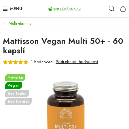
Přejít
Hleda
na
obsah
Multivitamíny
AKCE
Mattisson Vegan Multi 50+ - 60
DOPLŇKY STRAVY
kapslí
PŘÍRODNÍ KOSMETIKA
Podrobnosti hodnocení
1 hodnocení
SPORT
Novinka
ZDRAVÉ POTRAVINY
Vegan
Bez lepku
PŘÍSTROJE
Bez laktózy
ZDRAVOTNÍ OKRUHY