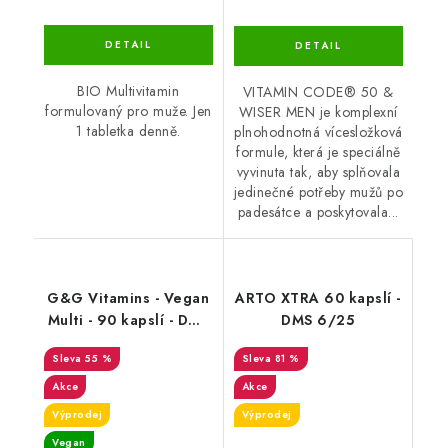
BIO Multivitamin
VITAMIN CODE® 50 &
formulovaný pro muže. Jen
WISER MEN je komplexní
1 tabletka denně.
plnohodnotná vícesložková
formule, která je speciálně
vyvinuta tak, aby splňovala
jedinečné potřeby mužů po
padesátce a poskytovala...
G&G Vitamins - Vegan
ARTO XTRA 60 kapslí -
Multi - 90 kapslí - DMS
DMS 6/25
29.6.26
55 %
81 %
Akce
Akce
Výprodej
Výprodej
Vegan