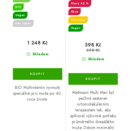
42 %
BIO
Akce
Vegan
Výprodej
Bez lepku
Vegan
1 248 Kč
398 Kč
698 Kč
Skladem
Skladem
BIO Multivitamín vyvinutý
Mattisson Multi Man byl
speciálně pro muže po 40.
pečlivě sestaven
roce života.
ortomolekulárním
terapeutem tak, aby
splňoval výživové potřeby
průměrného dospělého
muže. Datum minimální